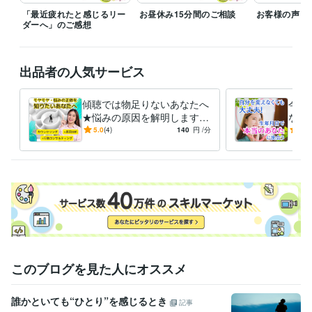
Ikirakuデザイン
2019年3月 ~ 現在
「最近疲れたと感じるリー
お昼休み15分間のご相談
お客様の声
ダーへ」のご感想
受賞歴
ミセスオブザイヤー2022　日本大会
オンラインイベント主催　ポン
コツ人生からの大逆転サミット
オンラインイベント主催　音楽とア
出品者の人気サービス
ートの世界平和フェスティバル
中国新聞セレクト　コラム「想」
　“生き辛さから生き楽へ”
傾聴では物足りないあなたへ
今の
★悩みの原因を解明します
なた
資格・検定
話すことで、こんがらがった
た意
5.0
(4)
140
円
/分
5.0
産業カウンセラー
取得年 : 2010年
モヤモヤを一緒に整理しまし
に優
ょう♪
ビジネス・クリエイティブツール
Canva:7年
その他ツール
カウンセリング（メンタル不調・高ストレス）:7年
講師・インストラクター（心理学、メンタルヘルス）:10年
休職・復職サポート:7年
金融機関 管理職（事務・窓口営業）:12年
得意分野
このブログを見た人にオススメ
悩み相談・カウンセリング
職場の人間関係・働き方・キャリアの悩
み
対人関係、子育て、仮面夫婦、離婚、不倫
本当の自分を知る相
誰かといても“ひとり”を感じるとき
記事
談、運命を知る相談