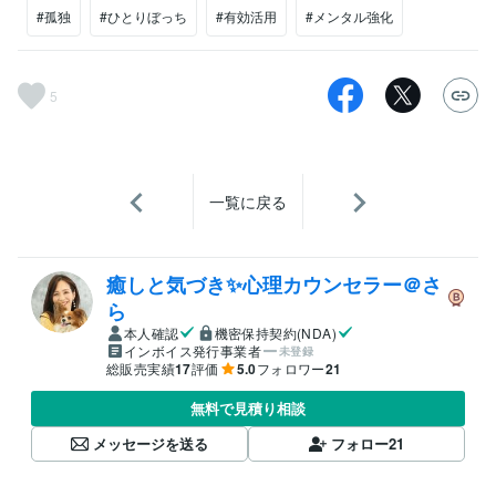
#孤独
#ひとりぼっち
#有効活用
#メンタル強化
5
一覧に戻る
癒しと気づき✨心理カウンセラー＠さ
ら
本人確認
機密保持契約(NDA)
インボイス発行事業者
未登録
総販売実績
17
評価
5.0
フォロワー
21
無料で見積り相談
メッセージを送る
フォロー
21