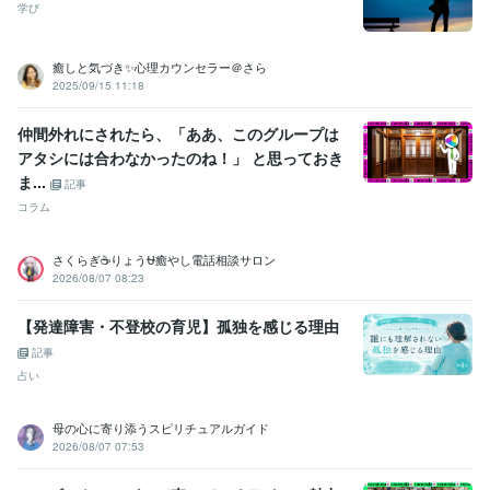
オンラインレッスン・習い事
伝わる話し方・聴き方のコツ
相談職・
学び
対人支援者のための傾聴講座
相談職・対人支援者の心の整え方
コミュニケーション
癒しと気づき✨心理カウンセラー＠さら
2025/09/15 11:18
仲間外れにされたら、「ああ、このグループは
アタシには合わなかったのね！」 と思っておき
ま...
記事
コラム
さくらぎ☕りょう⛎癒やし電話相談サロン
2026/08/07 08:23
【発達障害・不登校の育児】孤独を感じる理由
記事
占い
母の心に寄り添うスピリチュアルガイド
2026/08/07 07:53