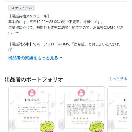
スケジュール
【電話待機スケジュール】

基本的には、平日10:00〜23:00の間で不定期に待機中です。

ご要望に応じて、時間外も柔軟に調整可能ですので、お気軽にDMくださ
い　^^

【電話対応中】でも、フォロー＆DMで「次希望」とお伝えいただけれ
ば、

終了後にこちらからご連絡いたします。

出品者の実績をもっと見る
★フォロー後、設定→通知→「電話相談の待機開始通知ON」にすると、

待機開始のタイミングで通知が届きます♪

出品者のポートフォリオ
もっと見る
はじめての方も、安心してお声がけください♪
経験職種
営業 / 個人営業
経験年数 : 27年
事務・ビジネスサポート / 事務（一般事務）
経験年数 : 27年
ライフスタイル・その他 / 占い師
経験年数 : 2年
ライフスタイル・その他 / 講師・インストラクター
経験年数 : 7年
ライフスタイル・その他 / カウンセラー・コーチ
経験年数 : 7年
職歴