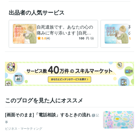
「お話してよかった」と思っていただけるように

出品者の人気サービス
誠心誠意、あなたに寄り添わせていただきます。

私の声や話し方が気になる方は、

自死遺族です。あなたの心の
死に
ポートフォリオに「ボイスサンプル」があります。

痛みに寄り添います [自死遺
の痛
よろしければお聴きください♪

族] 当事者のカウンセラーが
励ま
5.0
(4)
100
円
/分
5.0
しっかりお聴きします
たが
あなたからのお電話、

にい
心よりお待ちしていますね(*ˊᵕˋ*)♡
経験職種
ライフスタイル・その他 / マッサージ師・セラピスト
経験年数 : 10
年
ライフスタイル・その他 / カウンセラー・コーチ
経験年数 : 5年
受賞歴
ココナラ出品開始、ブログ投稿
ココナラレギュラーランクUP ありが
このブログを見た人にオススメ
とうございます♡
ココナラシルバーランクUP ありがとうございます
♡
ココナラゴールドランクUP ありがとうございます♡
ココナラプ
[画面そのまま]「電話相談」するときの流れ
記
ラチナランクUP ありがとうございます♡
たけのこさんの創業祭『秘
事
密の対談 vol.6』にお邪魔✨
販売実績100件達成✨ご相談者さま、出
ビジネス・マーケティング
品者さまに感謝♡