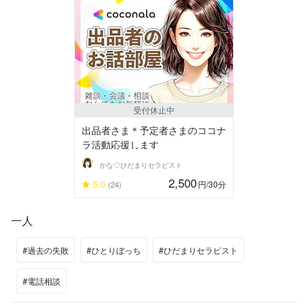
受付休止中
出品者さま＊予定者さまのココナ
ラ活動応援します
かな♡ひだまりセラピスト
2,500
5.0
円
/30分
(24)
一人
#過去の失敗
#ひとりぼっち
#ひだまりセラピスト
#電話相談