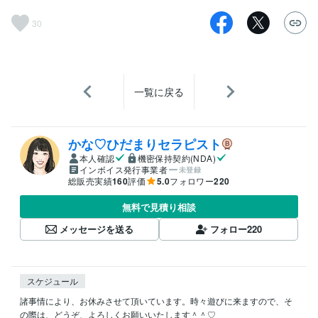
30
一覧に戻る
かな♡ひだまりセラピスト
本人確認
機密保持契約(NDA)
インボイス発行事業者
未登録
総販売実績
160
評価
5.0
フォロワー
220
無料で見積り相談
メッセージを送る
フォロー
220
スケジュール
諸事情により、お休みさせて頂いています。時々遊びに来ますので、そ
の際は、どうぞ、よろしくお願いいたします＾＾♡
