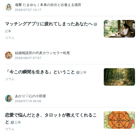
資格・検定
魂響 たまゆら｜本来の自分と出逢える場所
公益財団法人関西カウンセリングセンター認定心理カウンセラー
取
2026/07/27 10:17
得年 : 2019年
マッチングアプリに疲れてしまったあなたへ
ビジネス・クリエイティブツール
Adobe Illustrator:20年
Adobe Photoshop:5年
Excel:10年
記事
PowerPoint:3年
Word:3年
SketchUp:3年
AutoCAD:3年
コラム
その他ツール
結婚相談所の代表カウンセラー松尾
【肯定・傾聴】あなたはあなたのままで大丈夫:20年
2026/08/07 07:57
【秘密厳守】あなたの秘密厳守します:20年
【共感】あなたの心に寄り添います:10年
「今この瞬間を生きる」ということ
記事
【褒める・認める】あなたはあなたのままで素晴らしい:10年
コラム
【病気】鬱・双極性障害(内因性)で一生薬が必要です:20年
得意分野
あかり♡心の小部屋
悩み相談・カウンセリング
心理カウンセリング
2026/07/19 09:06
悩み相談
自死
自殺
愚痴
うつ
双極性障害
統合失調症
語学力
恋愛で悩んだとき、タロットが教えてくれるこ
中国語
日常会話レベル
と
記事
コラム