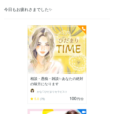
今日もお疲れさまでした✨
相談・愚痴・雑談✨️あなたの絶対
の味方になります
かな♡ひだまりセラピスト
100
5.0
円
/分
(75)