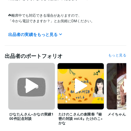
☘️離席中でも対応できる場合がありますので、

「今から電話できますか？」とお気軽にDMください。

☘️【今すぐ電話する】表示がある時は、すぐにお電話できます。

出品者の実績をもっと見る
☘️ 電話ご購入の３日前までにメッセージをいただけましたら割引クーポ
ンを発行いたします♪

良かったら気軽にご利用くださいね。

出品者のポートフォリオ
もっと見る
☘️メッセージは24時間受付中です。

☘️ご質問がありましたら、DMからお気軽にお問合せください。

·. *⟢┈┈┈┈┈┈┈┈┈┈┈┈┈┈⟢*.·

温かいひだまりのように、癒しの時間をご提供したくて「ひだまりセラ
ひなたんさん×かなの実績1
たけのこさんの創業祭『秘
メイちゃん、
ピスト」へと改名しました。

00件記念対談
密の対談 vol.6』たけのこ×
かな
不安なこと、お悩みなど、何でもお聴かせください。
