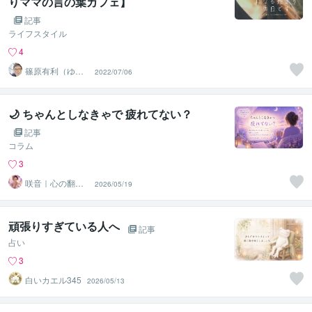
りママの言の葉カフェ】
記事
ライフスタイル
4
篠原有利（ゆー
2022/07/06
りママ）
🌙 ちゃんとしなきゃで 疲れてない？
記事
コラム
3
咲音｜心の翻訳
2026/05/19
家
頑張りすぎている人へ
記事
占い
3
白いカエル345
2026/05/13