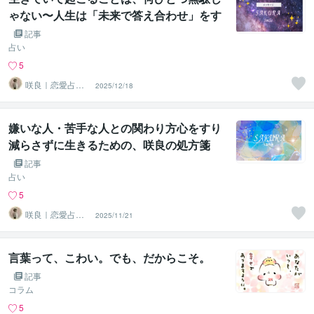
ゃない〜人生は「未来で答え合わせ」をす
る旅〜
記事
占い
5
咲良｜恋愛占い
2025/12/18
心導師
嫌いな人・苦手な人との関わり方心をすり
減らさずに生きるための、咲良の処方箋
記事
占い
5
咲良｜恋愛占い
2025/11/21
心導師
言葉って、こわい。でも、だからこそ。
記事
コラム
5