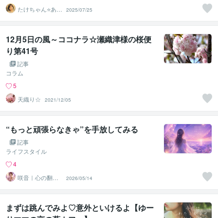
たけちゃん⭐あな
2025/07/25
たの魅力を見つ
ける対話人
12月5日の風～ココナラ☆瀬織津様の桜便
り第41号
記事
コラム
5
天織り☆
2021/12/05
“もっと頑張らなきゃ”を手放してみる
記事
ライフスタイル
4
咲音｜心の翻訳
2026/05/14
家
まずは跳んでみよ♡意外といけるよ【ゆー