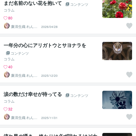
まだ名前のない花を抱いて
コンテンツ
コラム
80
廉清生織 れんせ
2026/04/28
い さき
一年分の心にアリガトウとサヨナラを
コンテンツ
コラム
40
廉清生織 れんせ
2025/12/20
い さき
涙の数だけ幸せが待ってる
コンテンツ
コラム
32
廉清生織 れんせ
2025/11/01
い さき