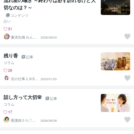
流れ星の囁き ～終わりは必ず訪れるけど大
切なのは？～
コンテンツ
占い
31
廉清生織 れんせ
2025/08/03
い さき
残り香
記事
コラム
26
光の仕事人＠SA
2023/01/20
CHIKO
話し方って大切🌸
記事
コラム
17
看護師さち♡こ
2026/06/28
ころを受け止め
る優しい時間