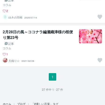
記事
コラム
2
ゆきの羽根
2025/07/14
2月28日の風～ココナラ編瀬織津様の桜便
り第23号
記事
コラム
1
天織り☆
2021/02/28
1
27
件中
1 - 27
件
ホーム
ブログ
「#優しい言葉」タグ