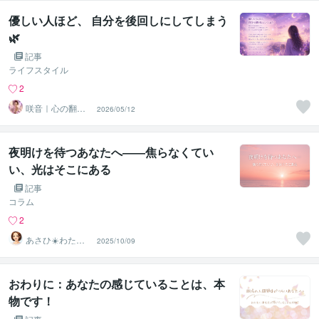
優しい人ほど、 自分を後回しにしてしまう
🌿
記事
ライフスタイル
2
咲音｜心の翻訳
2026/05/12
家
夜明けを待つあなたへ――焦らなくてい
い、光はそこにある
記事
コラム
2
あさひ☀️わたし
2025/10/09
なんて…を手放
す生き方へ
おわりに：あなたの感じていることは、本
物です！