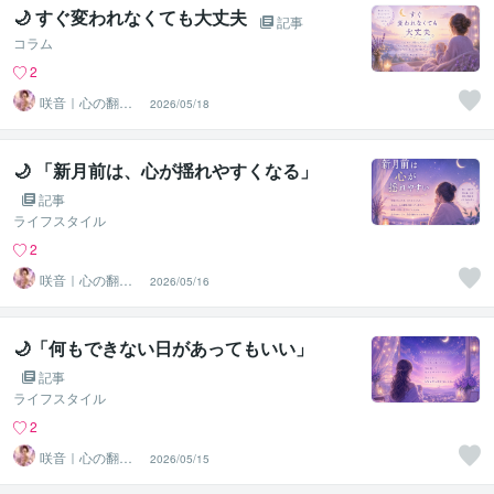
🌙 すぐ変われなくても大丈夫
記事
コラム
2
咲音｜心の翻訳
2026/05/18
家
🌙 「新月前は、心が揺れやすくなる」
記事
ライフスタイル
2
咲音｜心の翻訳
2026/05/16
家
🌙「何もできない日があってもいい」
記事
ライフスタイル
2
咲音｜心の翻訳
2026/05/15
家