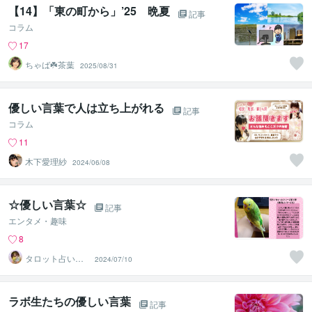
【14】「東の町から」’25 晩夏
記事
コラム
17
ちゃば☘️茶葉
2025/08/31
優しい言葉で人は立ち上がれる
記事
コラム
11
木下愛理紗
2024/06/08
☆優しい言葉☆
記事
エンタメ・趣味
8
タロット占い♡
2024/07/10
藍子♡
ラボ生たちの優しい言葉
記事