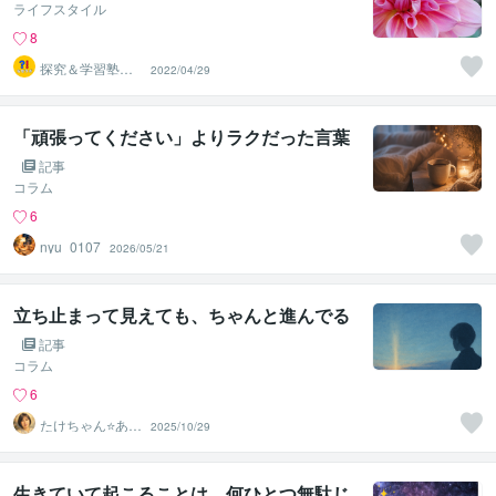
ライフスタイル
8
探究＆学習塾｜
2022/04/29
なぜラボ
「頑張ってください」よりラクだった言葉
記事
コラム
6
nyu_0107
2026/05/21
立ち止まって見えても、ちゃんと進んでる
記事
コラム
6
たけちゃん⭐あな
2025/10/29
たの魅力を見つ
ける対話人
生きていて起こることは、何ひとつ無駄じ