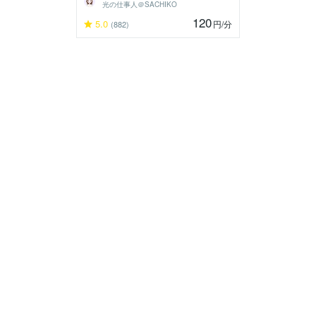
光の仕事人＠SACHIKO
120
5.0
円
/分
(882)