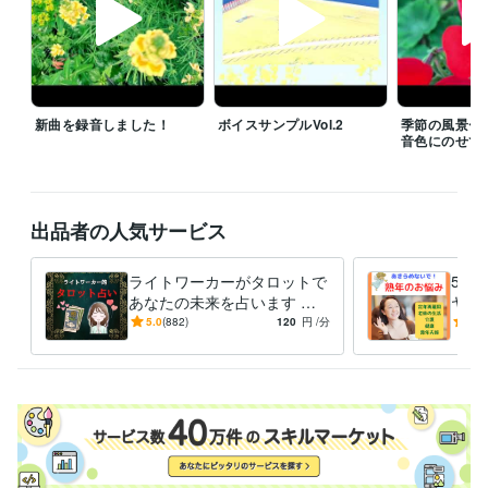
通常サービスはいつでも受け付けております。

経験職種
クリエイター / 音楽家・作曲家・作詞家
経験年数 : 42年
新曲を録音しました！
ボイスサンプルVol.2
季節の風景〜
管理 / 経理
経験年数 : 10年
音色にのせて
事務・ビジネスサポート / 事務（一般事務）
経験年数 : 40年
ライフスタイル・その他 / 占い師
経験年数 : 2年
ライフスタイル・その他 / カウンセラー・コーチ
経験年数 : 8年
出品者の人気サービス
職歴
カウンセリング・コーチング
2021年5月 ~ 現在
ライトワーカーがタロットで
50
音楽家
1979年3月 ~ 現在
あなたの未来を占います 恋
ヤし
ビジネスプロモーター
2014年8月 ~ 現在
愛・人間関係・お仕事❤️あな
年・
5.0
(882)
120
円
/分
4.9
たの明るい未来のために
護・
受賞歴
ご不
フォロワー様500人超え、ありがとうございます！
お陰様でゴールド
ランクになりました！ありがとうございます！
フォロワー様600人超
え、ありがとうございます！
フォロワー様700人超え、ありがとうご
ざいます！
お陰様で販売実績30になりました！ありがとうございま
す！
おかげさまでプラチナランクになりました！ありがとうござい
ます
お陰様で販売実績50になりました！ありがとうございます！
フ