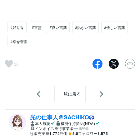
#残り香
#言霊
#良い言葉
#温かい言葉
#優しい言葉
#幸せ習慣
26
一覧に戻る
光の仕事人＠SACHIKO
本人確認
機密保持契約(NDA)
インボイス発行事業者
未登録
総販売実績
1,772
評価
5.0
フォロワー
1,575