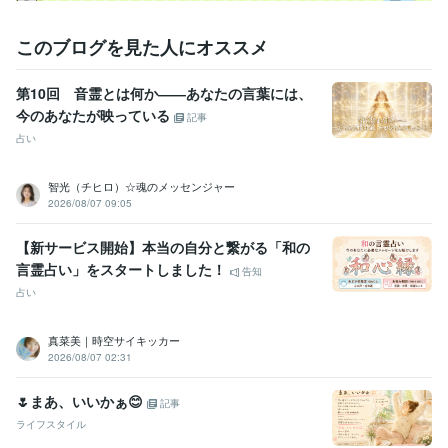
ォロワー１０００人になりました！ありがとうございます！
お陰様
で販売実績１００件超えました！ありがとうございます！
このブログを見た人にオススメ
資格・検定
メンタル心理カウンセラー
取得年 : 2020年
第10回 音霊とは何か――あなたの言葉には、
日商簿記検定2級
取得年 : 2025年
今のあなたが映っている
記事
占い
ビジネス・クリエイティブツール
Wix:10年
JIMDO:3年
Access:25年
Excel:25年
PowerPoint:25年
Word:25年
Canva:3年
Moneyfoward:2年
OBIC7:10年
智光（チヒロ）☆魂のメッセンジャー
Oracle NetSuite:6年
ChatGPT:0年
CapCut:3年
2026/08/07 09:05
得意分野
【新サービス開始】本当の自分と繋がる「和の
悩み相談・カウンセリング
■仕事、人間関係、恋愛などの悩み相談■
言霊占い」をスタートしました！
告知
タロット・オラクルカード占い
占い
タロット
オラクル
クリスタルカード
ルノルマン
カウンセリング
コーチング
強み発見
人間関係分析
浄化
問題解決法
学習指導・資格・キャリア相談
■ライフプランニング（自分組織図作
真菜美｜時空サイキッカー
成）■
■あがり症の克服■ 
2026/08/07 02:31
自分組織図
コーチング
自己分析
人間関係の整理
お金の棚卸
時間の棚卸
ジャーナリング
あがり症克服
呼吸法
リラックス法
🌷まあ、いいかぁ😊
記事
学歴
ライフスタイル
某国立大学
1979年3月 ~ 1983年2月