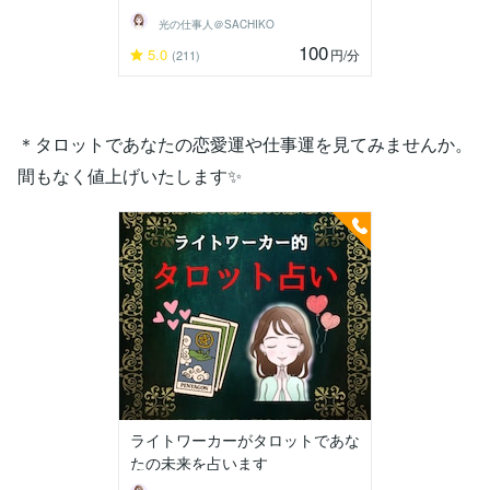
光の仕事人＠SACHIKO
100
5.0
円
/分
(211)
＊タロットであなたの恋愛運や仕事運を見てみませんか。
間もなく値上げいたします✨️
ライトワーカーがタロットであな
たの未来を占います