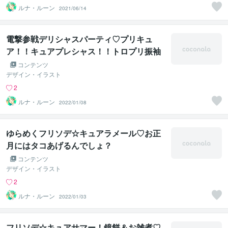
ルナ・ルーン
2021/06/14
電撃参戦デリシャスパーティ♡プリキュ
ア！！キュアプレシャス！！トロプリ振袖
全員集合！！！
コンテンツ
デザイン・イラスト
2
ルナ・ルーン
2022/01/08
ゆらめくフリソデ☆キュアラメール♡お正
月にはタコあげるんでしょ？
コンテンツ
デザイン・イラスト
2
ルナ・ルーン
2022/01/03
フリソデ☆キュアサマー！鏡餅＆お雑煮♡