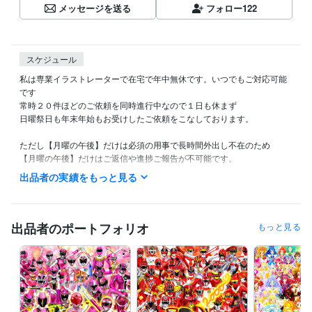
メッセージを送る
フォロー
122
スケジュール
私は専業イラストレーターで在宅で年中無休です。いつでもご対応可能
です

常時２０件ほどのご依頼を同時進行中なので１日も休まず

日曜祭日も年末年始もお受けしたご依頼をこなしております。

ただし【月曜の午後】だけは必須の用事で長時間外出し不在のため

【月曜の午後】だけはご返信や進捗ご報告が不可能です。

出品者の実績をもっと見る
また私の生活は体調によって夜型だったり昼型だったり変化し不規則で
す。

ご連絡いただいても数時間以上お返事出来ない場合があります。

出品者のポートフォリオ
もっと見る
ご理解いただけますと幸いです。
受賞歴
ネットでイラスト＆コミック公開
プログラミング言語・フレームワーク
COBOL:1年