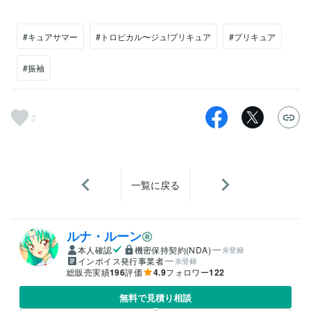
#キュアサマー
#トロピカル〜ジュ!プリキュア
#プリキュア
#振袖
2
一覧に戻る
ルナ・ルーン
本人確認
機密保持契約(NDA)
未登録
インボイス発行事業者
未登録
総販売実績
196
評価
4.9
フォロワー
122
無料で見積り相談