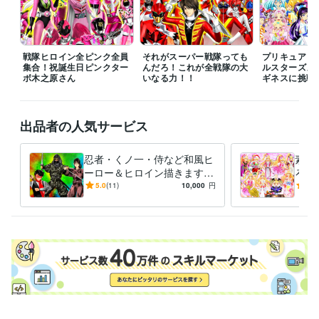
ビジネス・クリエイティブツール
Adobe Photoshop:20年
Filmora:5年
Excel:10年
PowerPoint:5年
Word:5年
戦隊ヒロイン全ピンク全員
それがスーパー戦隊っても
プリキュア１
集合！祝誕生日ピンクター
んだろ！これが全戦隊の大
ルスターズメ
ボ木之原さん
その他ツール
いなる力！！
ギネスに挑戦
コミックスタジオ:10年
得意分野
出品者の人気サービス
イラスト作成・漫画制作
イラスト　ロゴ　デザイン　動画　小説
イ
ラスト　ロゴ　デザイン　動画　小説
忍者・くノ一・侍など和風ヒ
素敵
アニメ
コミック
特撮
ゲーム
ーロー＆ヒロイン描きます
ろな
いかなるご指示でもイラスト
ご希
5.0
(11)
10,000
円
5.0
描いてみせます！！！
イラ