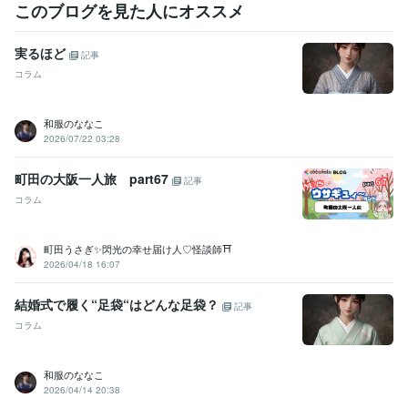
このブログを見た人にオススメ
実るほど
記事
コラム
和服のななこ
2026/07/22 03:28
町田の大阪一人旅 part67
記事
コラム
町田うさぎ✨閃光の幸せ届け人♡怪談師⛩️
2026/04/18 16:07
結婚式で履く“足袋“はどんな足袋？
記事
コラム
和服のななこ
2026/04/14 20:38