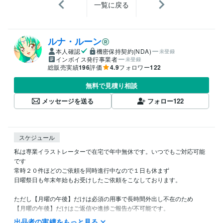
一覧に戻る
ルナ・ルーン
本人確認
機密保持契約(NDA)
未登録
インボイス発行事業者
未登録
総販売実績
196
評価
4.9
フォロワー
122
無料で見積り相談
メッセージを送る
フォロー
122
スケジュール
私は専業イラストレーターで在宅で年中無休です。いつでもご対応可能
です

常時２０件ほどのご依頼を同時進行中なので１日も休まず

日曜祭日も年末年始もお受けしたご依頼をこなしております。

ただし【月曜の午後】だけは必須の用事で長時間外出し不在のため

【月曜の午後】だけはご返信や進捗ご報告が不可能です。

出品者の実績をもっと見る