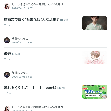
町田うさぎ✨閃光の幸せ届け人♡怪談師⛩️
2026/04/18 16:07
結婚式で履く“足袋“はどんな足袋？
記事
コラム
和服のななこ
2026/04/14 20:38
優秀
記事
コラム
和服のななこ
2026/03/06 08:39
溢れるくやしさ！！！！ part62
記事
コラム
町田うさぎ✨閃光の幸せ届け人♡怪談師⛩️
2026/03/03 11:55