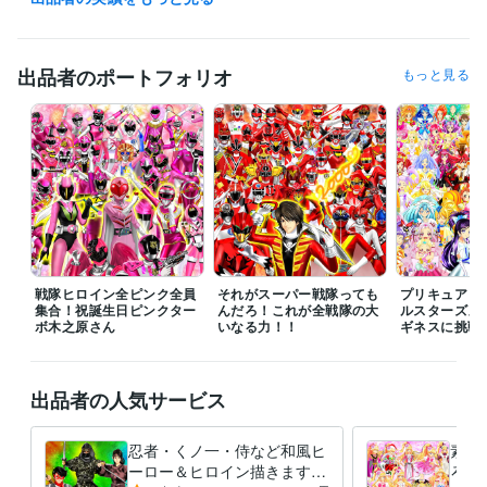
また私の生活は体調によって夜型だったり昼型だったり変化し不規則で
す。

ご連絡いただいても数時間以上お返事出来ない場合があります。

出品者のポートフォリオ
もっと見る
ご理解いただけますと幸いです。
受賞歴
ネットでイラスト＆コミック公開
プログラミング言語・フレームワーク
COBOL:1年
ビジネス・クリエイティブツール
Adobe Photoshop:20年
Filmora:5年
Excel:10年
PowerPoint:5年
Word:5年
戦隊ヒロイン全ピンク全員
それがスーパー戦隊っても
プリキュア１
集合！祝誕生日ピンクター
んだろ！これが全戦隊の大
ルスターズメ
ボ木之原さん
その他ツール
いなる力！！
ギネスに挑戦
コミックスタジオ:10年
得意分野
出品者の人気サービス
イラスト作成・漫画制作
イラスト　ロゴ　デザイン　動画　小説
イ
ラスト　ロゴ　デザイン　動画　小説
忍者・くノ一・侍など和風ヒ
素敵
アニメ
コミック
特撮
ゲーム
ーロー＆ヒロイン描きます
ろな