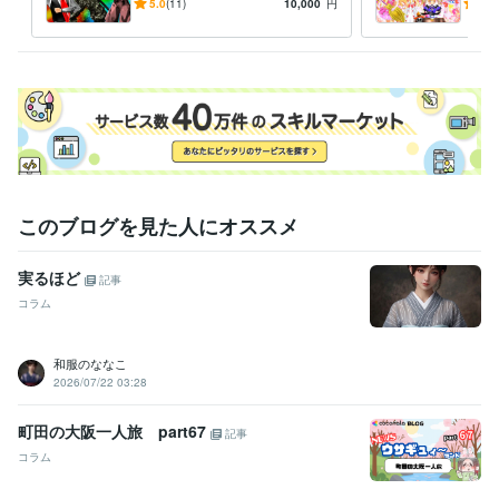
いかなるご指示でもイラスト
ご希
5.0
(11)
10,000
円
5.0
描いてみせます！！！
イラ
このブログを見た人にオススメ
実るほど
記事
コラム
和服のななこ
2026/07/22 03:28
町田の大阪一人旅 part67
記事
コラム