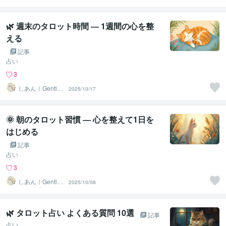
Tarot
🌿 週末のタロット時間 ― 1週間の心を整
える
記事
占い
3
しあん｜Gentle
2025/10/17
Tarot
🌞 朝のタロット習慣 ― 心を整えて1日を
はじめる
記事
占い
3
しあん｜Gentle
2025/10/08
Tarot
🌿 タロット占い よくある質問 10選
記事
占い