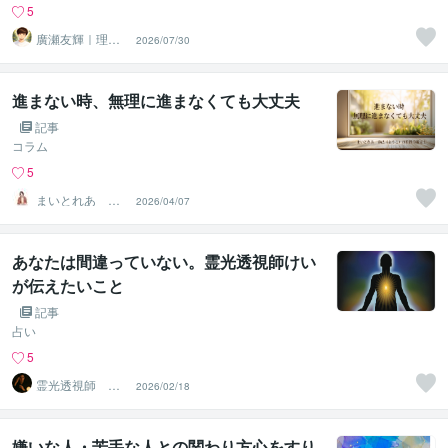
5
廣瀬友輝｜理想
2026/07/30
の人生を実現さ
せる味方
進まない時、無理に進まなくても大丈夫
記事
コラム
5
まいとれあ 蓉
2026/04/07
己（ようこ）
あなたは間違っていない。霊光透視師けい
が伝えたいこと
記事
占い
5
霊光透視師 け
2026/02/18
い
嫌いな人・苦手な人との関わり方心をすり