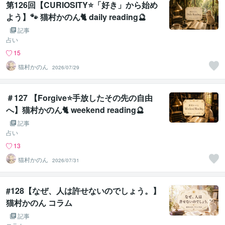
第126回【CURIOSITY⭐️「好き」から始め
よう】🐾 猫村かのん🐈 daily reading🔮
記事
占い
15
猫村かのん
2026/07/29
＃127 【Forgive⭐️手放したその先の自由
へ】猫村かのん🐈 weekend reading🔮
記事
占い
13
猫村かのん
2026/07/31
#128【なぜ、人は許せないのでしょう。】
猫村かのん コラム
記事