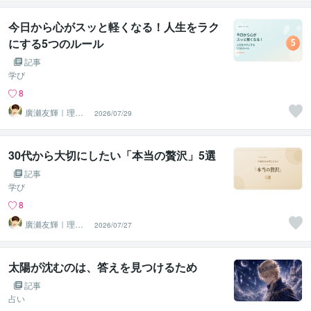
今日から心がスッと軽くなる！人生をラク
にする5つのルール
記事
学び
8
廣瀬友輝｜理想
2026/07/29
の人生を実現さ
せる味方
30代から大切にしたい「本当の贅沢」5選
記事
学び
8
廣瀬友輝｜理想
2026/07/27
の人生を実現さ
せる味方
太陽が沈むのは、答えを見つけるため
記事
占い