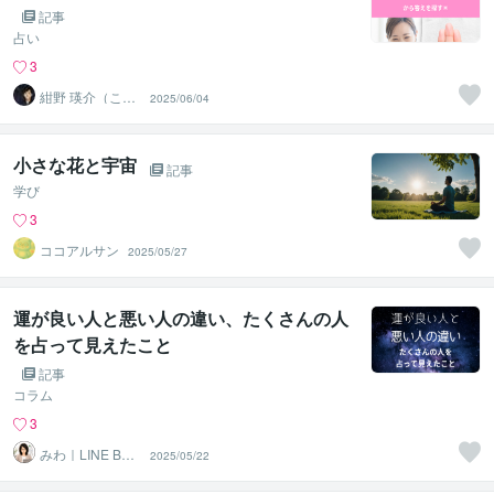
記事
占い
3
紺野 瑛介（こん
2025/06/04
の えいすけ）
小さな花と宇宙
記事
学び
3
ココアルサン
2025/05/27
運が良い人と悪い人の違い、たくさんの人
を占って見えたこと
記事
コラム
3
みわ｜LINE Bot
2025/05/22
構築