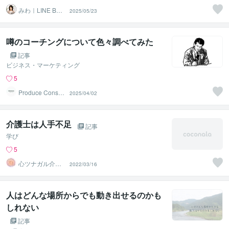
みわ｜LINE Bot
2025/05/23
構築
噂のコーチングについて色々調べてみた
記事
ビジネス・マーケティング
5
Produce Consult
2025/04/02
ing
介護士は人手不足
記事
学び
5
心ツナガル介
2022/03/16
護 石橋
人はどんな場所からでも動き出せるのかも
しれない
記事