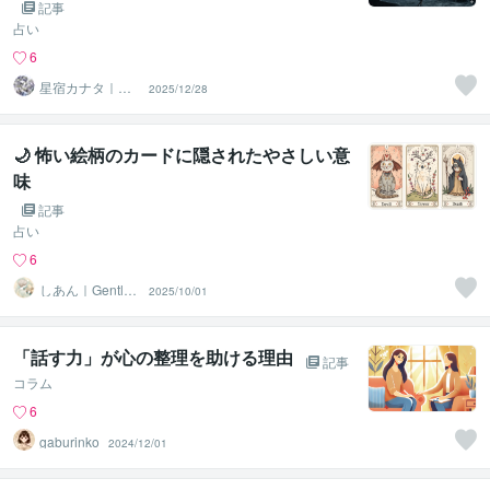
記事
占い
6
星宿カナタ｜ヴ
2025/12/28
ェーダ占星術鑑
定士
🌙 怖い絵柄のカードに隠されたやさしい意
味
記事
占い
6
しあん｜Gentle
2025/10/01
Tarot
「話す力」が心の整理を助ける理由
記事
コラム
6
gaburinko
2024/12/01