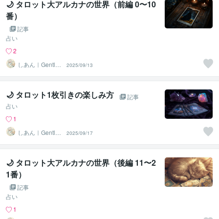
🌙 タロット大アルカナの世界（前編 0〜10
番）
記事
占い
2
しあん｜Gentle
2025/09/13
Tarot
🌙 タロット1枚引きの楽しみ方
記事
占い
1
しあん｜Gentle
2025/09/17
Tarot
🌙 タロット大アルカナの世界（後編 11〜2
1番）
記事
占い
1