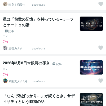
咲良｜恋愛占い
2026/06/05
心導師
星は「前世の記憶」を持っている─ラーフ
とケートゥの話
記事
占い
6
星宿カナタ｜ヴ
2026/04/13
ェーダ占星術鑑
定士
2026年3月8日☆銀河の導き
記事
占い
6
紫園美月☆8月3
2026/03/07
1日迄夏休み企画
親子♡
「なんで私ばっかり…」が続くとき。サデ
ィサティという時期の話