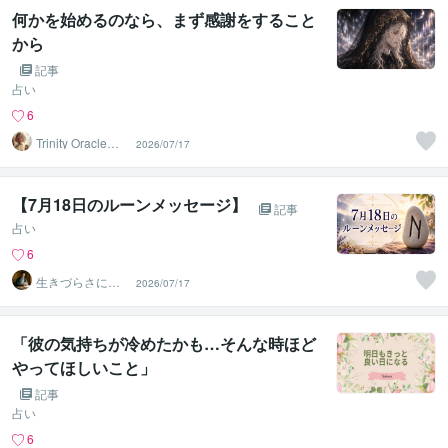
何かを始めるのなら、まず感謝をすること
から
記事
占い
6
Trinity Oracle☽
2026/07/17
七星
【7月18日のルーンメッセージ】
記事
占い
6
生きづらさに寄
2026/07/17
り添う九星気学
鑑定士
「彼の気持ちが冷めたかも…そんな時ほど
やってほしいこと」
記事
占い
6