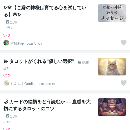
✨🌸【ご縁の神様は育てる心を試してい
る】🌸✨
記事
コラム
3
占師彩竜
2025/01/24
💫 タロットがくれる“優しい選択”
記事
占い
2
しあん｜Gentle
2025/10/19
Tarot
🌙 カードの絵柄をどう読むか ― 直感を大
切にするタロットのコツ
記事
占い
2