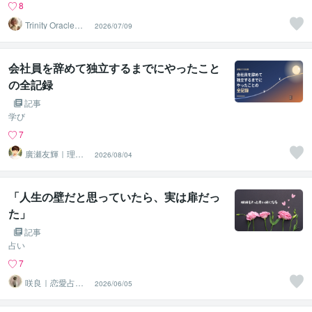
8
Trinity Oracle☽
2026/07/09
七星
会社員を辞めて独立するまでにやったこと
の全記録
記事
学び
7
廣瀬友輝｜理想
2026/08/04
の人生を実現さ
せる味方
「人生の壁だと思っていたら、実は扉だっ
た」
記事
占い
7
咲良｜恋愛占い
2026/06/05
心導師