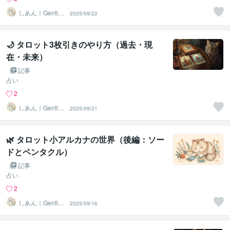
しあん｜Gentle
2025/09/22
Tarot
🌙 タロット3枚引きのやり方（過去・現
在・未来）
記事
占い
2
しあん｜Gentle
2025/09/21
Tarot
🌿 タロット小アルカナの世界（後編：ソー
ドとペンタクル）
記事
占い
2
しあん｜Gentle
2025/09/16
Tarot