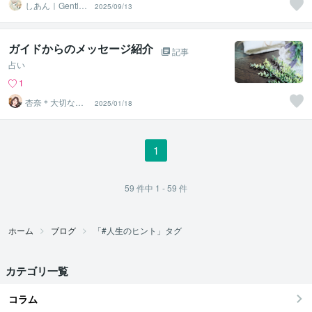
しあん｜Gentle
2025/09/13
Tarot
ガイドからのメッセージ紹介
記事
占い
1
杏奈＊大切なメ
2025/01/18
ッセージをあな
たに＊
1
59
件中
1 - 59
件
ホーム
ブログ
「#人生のヒント」タグ
カテゴリ一覧
コラム