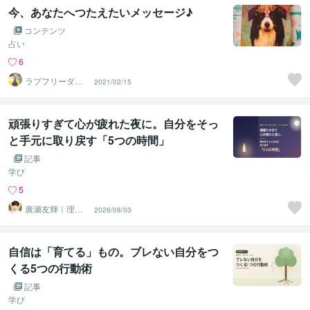
今、あなたへつたえたいメッセージ♪
コンテンツ
占い
6
ラブフリーダム
2021/02/15
セッション
頑張りすぎて心が疲れた夜に。自分をそっ
と手元に取り戻す「5つの時間」
記事
学び
5
廣瀬友輝｜理想
2026/08/03
の人生を実現さ
せる味方
自信は「育てる」もの。ブレない自分をつ
くる5つの行動術
記事
学び