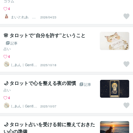
コラム
4
まいとれあ 蓉
2026/04/23
己（ようこ）
🌸 タロットで“自分を許す”ということ
記事
占い
4
しあん｜Gentle
2025/10/18
Tarot
🌙 タロットで心を整える夜の習慣
記事
占い
4
しあん｜Gentle
2025/10/07
Tarot
🌙 タロット占いを受ける前に整えておきた
い心の準備