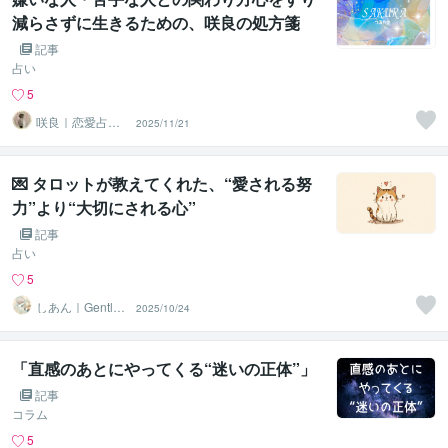
減らさずに生きるための、咲良の処方箋
記事
占い
5
咲良｜恋愛占い
2025/11/21
心導師
💌 タロットが教えてくれた、“愛される努
力”より“大切にされる心”
記事
占い
5
しあん｜Gentle
2025/10/24
Tarot
「直感のあとにやってくる“迷いの正体”」
記事
コラム
5