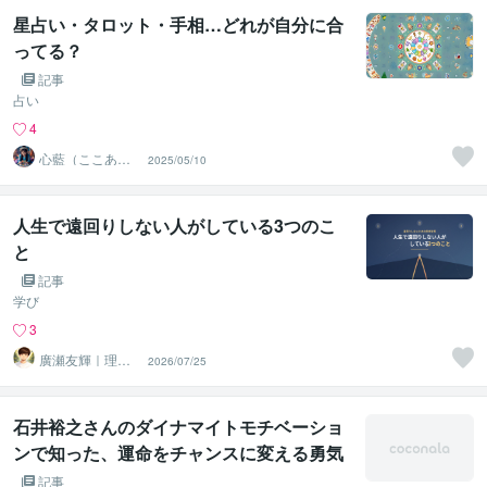
星占い・タロット・手相…どれが自分に合
ってる？
記事
占い
4
心藍（ここあ）│
2025/05/10
恋愛縁結びタロ
ット
人生で遠回りしない人がしている3つのこ
と
記事
学び
3
廣瀬友輝｜理想
2026/07/25
の人生を実現さ
せる味方
石井裕之さんのダイナマイトモチベーショ
ンで知った、運命をチャンスに変える勇気
の言葉
記事