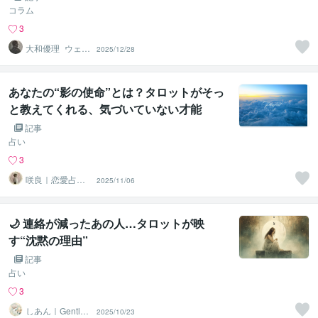
コラム
3
大和優理_ウェル
2025/12/28
ネスパートナー
あなたの“影の使命”とは？タロットがそっ
と教えてくれる、気づいていない才能
記事
占い
3
咲良｜恋愛占い
2025/11/06
心導師
🌙 連絡が減ったあの人…タロットが映
す“沈黙の理由”
記事
占い
3
しあん｜Gentle
2025/10/23