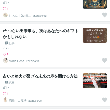
占い
4
しあん｜Gentle
2025/09/12
Tarot
🌱 つらい出来事も、実はあなたへのギフト
かもしれない
記事
占い
4
Maria Rosa
2025/08/18
占いと努力が繋げる未来の扉を開ける方法
記事
占い
4
恋歌 白魔法
2025/08/08