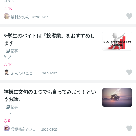
コラム
10
猫村かのん
2026/08/07
✨学生のバイトは「接客業」をおすすめし
ます
記事
学び
10
ふんわりこころ
2025/10/23
サポート☘️みち
まさ
神様に文句の１つでも言ってみよう！とい
うお話。
記事
占い
9
霊視鑑定☆メッ
2026/03/29
センジャー魅綬