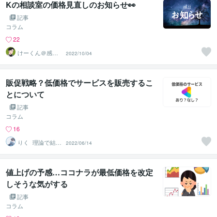
Kの相談室の価格見直しのお知らせ👀
記事
コラム
22
けーくん＠感情
2022/10/04
に寄り添う傾聴
人「K」
販促戦略？低価格でサービスを販売するこ
とについて
記事
コラム
16
りく_理論で結果
2022/06/14
を出すサービス
販売
値上げの予感…ココナラが最低価格を改定
しそうな気がする
記事
コラム