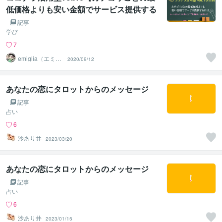
低価格よりも安い金額でサービス提供する
には】
記事
学び
7
emiglia（エミリ
2020/09/12
ア）
あなたの恋にタロットからのメッセージ
記事
占い
6
沙あり井
2023/03/20
あなたの恋にタロットからのメッセージ
記事
占い
6
沙あり井
2023/01/15