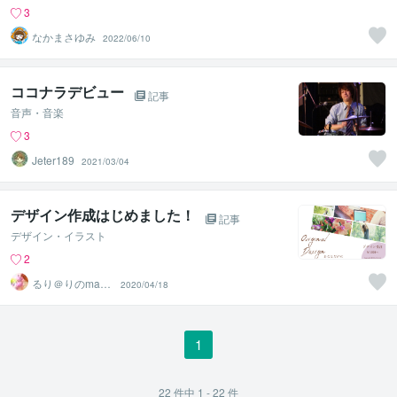
3
なかまさゆみ
2022/06/10
ココナラデビュー
記事
音声・音楽
3
Jeter189
2021/03/04
デザイン作成はじめました！
記事
デザイン・イラスト
2
るり＠りのmam
2020/04/18
a
1
22
件中
1 - 22
件