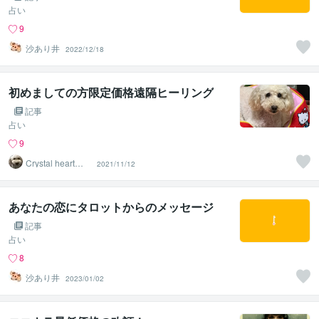
占い
9
沙あり井
2022/12/18
初めましての方限定価格遠隔ヒーリング
記事
占い
9
Crystal heart
2021/11/12
ヒフミ
あなたの恋にタロットからのメッセージ
記事
占い
8
沙あり井
2023/01/02