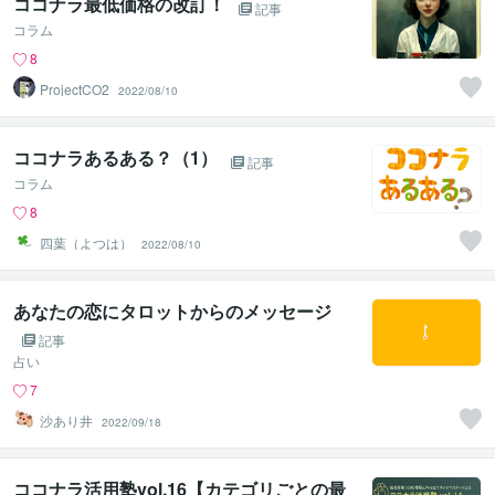
ココナラ最低価格の改訂！
記事
コラム
8
ProjectCO2
2022/08/10
ココナラあるある？（1）
記事
コラム
8
四葉（よつは）
2022/08/10
あなたの恋にタロットからのメッセージ
記事
占い
7
沙あり井
2022/09/18
ココナラ活用塾vol.16【カテゴリごとの最