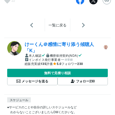
22
一覧に戻る
けーくん＠感情に寄り添う傾聴人
「K」
本人確認
機密保持契約(NDA)
インボイス発行事業者
未登録
総販売実績
135
評価
5.0
フォロワー
230
無料で見積り相談
メッセージを送る
フォロー
230
スケジュール
●サービスのことや自分の詳しいスケジュールなど

　わからないことございましたらDMくださいな。
