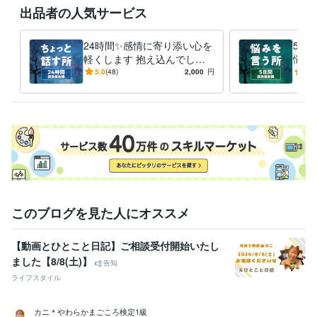
出品者の人気サービス
24時間✨感情に寄り添い心を
5日
軽くします 抱え込んでしま
悩み
ったものを人に打ち明ける第
鬱、
5.0
(48)
2,000
円
5.0
一歩✧
吐き
ター
このブログを見た人にオススメ
【動画とひとこと日記】ご相談受付開始いたし
ました【8/8(土)】
告知
ライフスタイル
カニ＊やわらかまごころ検定1級