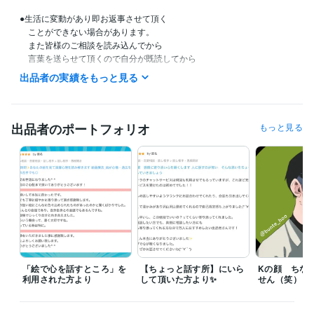
●生活に変動があり即お返事させて頂く　　

　ことができない場合があります。

　また皆様のご相談を読み込んでから

　言葉を送らせて頂くので自分が既読してから

　返信までお時間頂く場合もありますことをご了承ください。
出品者の実績をもっと見る
受賞歴
「K」の相談室をはじめました、これから沢山お話ししま賞
おひねり
頂いたからハーゲンダッツ買いに行きましたで賞
シルバーランクが
出品者のポートフォリオ
もっと見る
嬉しいで賞及び感謝で賞同時受賞
2ヶ月くらい退職などのドタバタで
したで賞
得意分野
悩み相談・カウンセリング
◆自己肯定感を上げ、長所を見つけます
✧
◆愚痴や悩み普段言えない本音吐き出します
◆発達障害・鬱・LG
BTQ+・いじめ相談
◆あなたの周りの人の言葉を分析する
◆3年で1
0歳〜50歳以上までの傾聴実績
◆虚無の悩みの元を探る
◆性に関す
る相談@LGBTQ、性依存症他
人生 悩み
人間関係 仕事 学校
発達障害 精神疾患
愚痴 話し相手
「絵で心を話すところ」を
【ちょっと話す所】にいら
Kの顔 ちな
オンラインレッスン・習い事
●絵を見て深層心理を読み取り整理する
利用された方より
して頂いた方より✨
せん（笑）
●個性を引き出す絵画指導
●リピーター様限定デザイン室
カウンセリング 心理
アドバイス