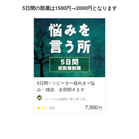
5日間の部屋は1500円→2000円となります
5日間✨リピーター様向き✧悩
み・雑談、全部聞きます
けーくん＠感情に寄り添う傾聴人「K」
7,500
5.0
円
(20)