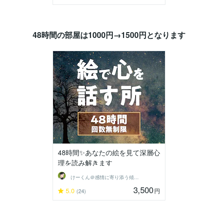
48時間の部屋は1000円→1500円となります
48時間✨あなたの絵を見て深層心
理を読み解きます
けーくん＠感情に寄り添う傾聴人「K」
3,500
5.0
円
(24)