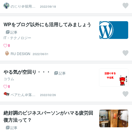
のじり＠採用サ
2022/09/18
ポーター
WPをブログ以外にも活用してみましょう
記事
IT・テクノロジー
8
RU DESIGN
2022/06/01
やる気が空回り・・・
記事
コラム
8
ベアたん＠落書
2022/02/26
きイラストレー
ター
絶好調のビジネスパーソンがハマる疲労回
復方法って？
記事