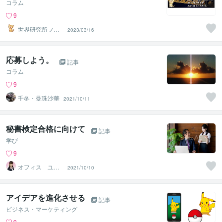
コラム
9
世界研究所フー
2023/03/16
ミン工房
応募しよう。
記事
コラム
9
千冬・曼珠沙華
2021/10/11
秘書検定合格に向けて
記事
学び
9
オフィス ユ
2021/10/10
メ・カタチ 瀬
川 雅美
アイデアを進化させる
記事
ビジネス・マーケティング
9