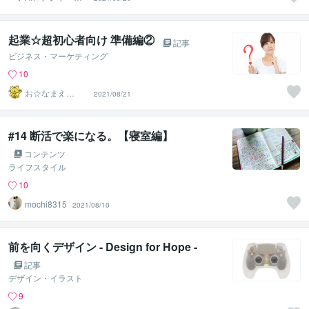
収集のプロ
起業☆超初心者向け 準備編②
記事
ビジネス・マーケティング
10
お☆なまえ
2021/08/21
や 〜グッドネ
ーミング！〜
#14 断活で楽になる。【寝室編】
コンテンツ
ライフスタイル
10
mochi8315
2021/08/10
前を向くデザイン - Design for Hope -
記事
デザイン・イラスト
9