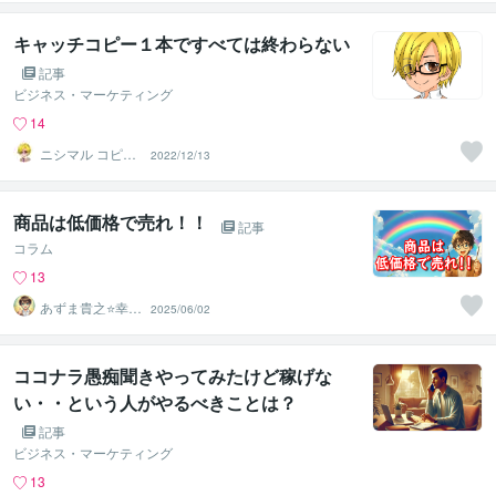
かめきち
キャッチコピー１本ですべては終わらない
記事
ビジネス・マーケティング
14
ニシマル コピー
2022/12/13
ライター・マー
ケティング
商品は低価格で売れ！！
記事
コラム
13
あずま貴之⭐幸せ
2025/06/02
自分軸の生き方
育成コーチ
ココナラ愚痴聞きやってみたけど稼げな
い・・という人がやるべきことは？
記事
ビジネス・マーケティング
13