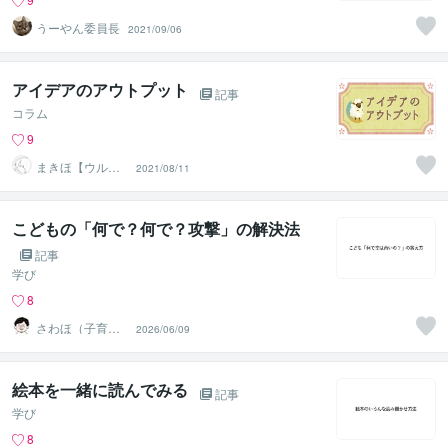
うーやん委員長
2021/09/06
アイデアのアウトプット
記事
コラム
9
まきほ【ウルカ
2021/08/11
ス制作室】
こどもの「何で？何で？攻撃」の解決法
記事
学び
8
さわほ（子育て
2026/06/09
建築家）
絵本を一緒に読んでみる
記事
学び
8