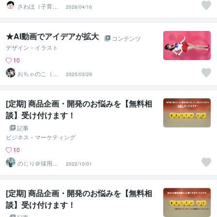
さわほ（子育て
2026/04/16
建築家）
★AI動画でアイデアが拡大
コンテンツ
デザイン・イラスト
10
おちゃのこ（御
2025/03/29
茶乃子祭々）
[定期] 商品企画・開発のお悩みを【無料相
談】受け付けます！
記事
ビジネス・マーケティング
10
のじり＠採用サ
2022/10/01
ポーター
[定期] 商品企画・開発のお悩みを【無料相
談】受け付けます！