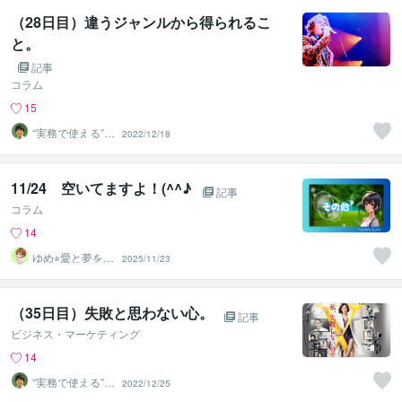
（28日目）違うジャンルから得られるこ
と。
記事
コラム
15
“実務で使える”改
2022/12/18
善パートナー／
かめきち
11/24 空いてますよ！(^^♪
記事
コラム
14
ゆめ⭐︎愛と夢を応
2025/11/23
援するスターゲ
イザー
（35日目）失敗と思わない心。
記事
ビジネス・マーケティング
14
“実務で使える”改
2022/12/25
善パートナー／