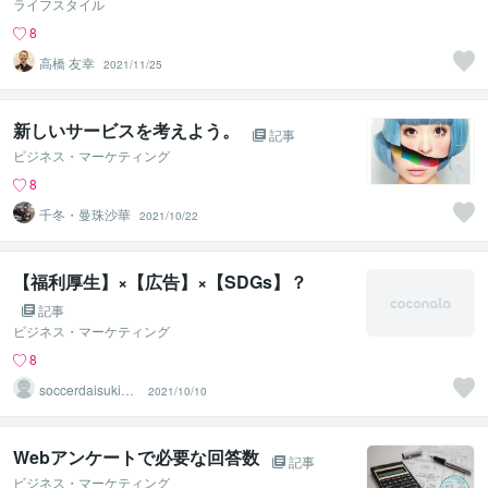
ライフスタイル
8
高橋 友幸
2021/11/25
新しいサービスを考えよう。
記事
ビジネス・マーケティング
8
千冬・曼珠沙華
2021/10/22
【福利厚生】×【広告】×【SDGs】？
記事
ビジネス・マーケティング
8
soccerdaisukide
2021/10/10
su08
Webアンケートで必要な回答数
記事
ビジネス・マーケティング