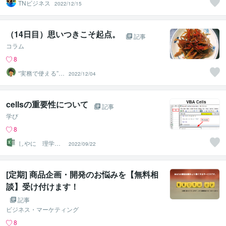
TNビジネス
2022/12/15
（14日目）思いつきこそ起点。
記事
コラム
8
“実務で使える”改
2022/12/04
善パートナー／
かめきち
cellsの重要性について
記事
学び
8
しやに 理学療
2022/09/22
法士
[定期] 商品企画・開発のお悩みを【無料相
談】受け付けます！
記事
ビジネス・マーケティング
8