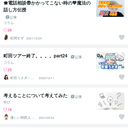
☎電話相談😨かかってこない時の💖魔法の
話し方伝授
記事
コラム
29
松岡すず
2021/10/24
町田ツアー終了。。。。part24
記事
コラム
25
町田うさぎ✨閃
2025/12/11
光の幸せ届け人
♡怪談師⛩️
考えることについて考えてみた
記事
学び
16
優しい関西人 鐘
2021/05/23
井ユウ