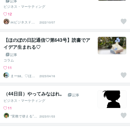
の対策
記事
ビジネス・マーケティング
12
㈱ビジネスドク
2022/10/07
ター 白井裕之
【ほのぼの日記通信♡第643号】読書でア
イデア生まれる♡
記事
コラム
11
まーsa。♡ほの
2023/04/16
ぼのブログ毎日
配信♡
（44日目）やってみなはれ。
記事
ビジネス・マーケティング
11
“実務で使える”改
2023/01/03
善パートナー／
かめきち