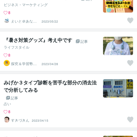
ビジネス・マーケティング
8
えいと＠あなた
2023/05/22
のSNS加速装置
になります
『暑さ対策グッズ』考え中です
記事
ライフスタイル
8
探究＆学習塾｜
2023/04/28
なぜラボ
みげか３タイプ診断を苦手な部分の消去法
で分析してみる
記事
占い
8
すきづきん
2023/04/15