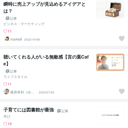
瞬時に売上アップが見込めるアイデアと
は？
記事
ビジネス・マーケティング
11
marke8
2022/10/08
聴いてくれる人がいる無敵感【言の葉Caf
e】
記事
ライフスタイル
11
篠原有利（ゆー
2022/07/20
りママ）
子育てには図書館が最強
記事
学び
10