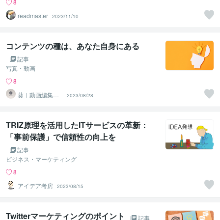
8
readmaster
2023/11/10
コンテンツの種は、あなた自身にある
記事
写真・動画
8
葵｜動画編集フ
2023/08/28
リーランス
TRIZ原理を活用したITサービスの革新：
「事前保護」で信頼性の向上を
記事
ビジネス・マーケティング
8
アイデア考房
2023/08/15
Twitterマーケティングのポイント
記事