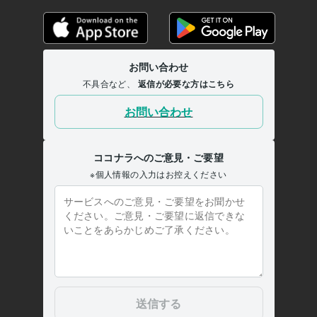
返信が遅い彼、本音対策伝えます
■マッチングアプリの彼/本音と恋愛
相談
■元彼と復縁｜曖昧な別れの本音を解明
■離婚夫婦関係の悩み相
談！関係修復
■人間関係人生の悩み深く寄り添い聴きます
■片思い成
就！男の本音で振り向かせます
人間関係
セックスレス
男性心理
恋愛
復縁
片思い
不倫
浮気
愚痴
hsp
集客・マーケティング相談
■販売実績6000件超！電話相談のやり方
■30分で電話相談出品者の悩み聞きます
■一人ビジネスで成功する
為の方法教えます
■最速プラチナランク！20日間伴走します
電話相談
ココナラ
仕事
マーケティング
ビジネス
経営
コンサルタント
コーチング
カウンセラー
集客
学歴
関西大学
1987年3月 ~ 1991年2月
大阪府私立上宮高等学校
1983年3月 ~ 1986年2月
人生経歴【自己紹介】part1 人生の主役『うさぴょん』
1967年7月
~ 現在
人生経歴【自己紹介】part2 人生の主役『うさぴょん』(^O^)/
1967
年7月 ~ 現在
人生経歴【自己紹介】part3 人生の主役『うさぴょん』(^O^)/
1967
年7月 ~ 現在
人生経歴【自己紹介】part4 人生の主役『うさぴょん』(^O^)/
1967
年7月 ~ 現在