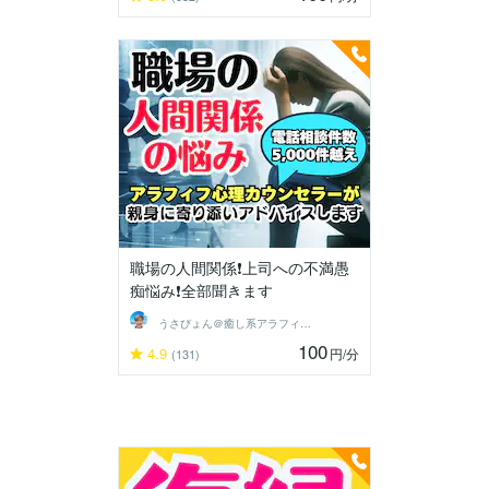
職場の人間関係❗上司への不満愚
痴悩み❗全部聞きます
うさぴょん＠癒し系アラフィフ心寄り添い人
100
4.9
円
/分
(131)