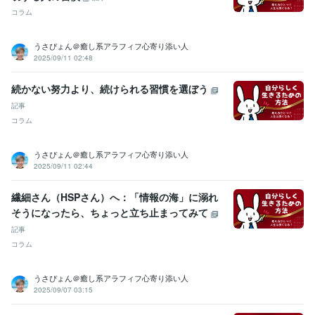
ラー出演
 ■雑誌「エルマガジン」読者モデル
■雑誌「ぴあ」読者モ
コラム
デル
■ＭＢＳヤングタウン内ラジオＣＭ出演
■【男性心理】男が必要
以上に彼女の反応にこだわるのはなぜ?
■【男性心理】なぜ、男は女
性のわがままを喜ぶのか?
■【男性心理】男が彼女といて一番うれし
うさぴょん＠癒し系アラフィフ心寄り添い人
くなる瞬間って?
■【男性心理】男が女性を好きになる瞬間はいつ、
2025/09/11 02:48
どんな時?
■【男性心理】なぜ、男は最初の情熱が消え、急に冷めだ
すのか？
■【男性心理】なぜ、男の嫉妬心は根が深くて厄介なの
続かない努力より、続けられる習慣を選ぼう
か？
■【男性心理】なぜ、男は親しくなると赤ちゃん言葉を使うの
記事
か?
■【男性心理】男の浮気心は、どういう時に芽生えるのか?
■
コラム
【男性心理】男には2種類の嘘があるって知ってる?
■【男性心理】な
ぜ、男はすぐに女のやさしさを誤解するのか?
うさぴょん＠癒し系アラフィフ心寄り添い人
資格・検定
2025/09/11 02:44
上級心理カウンセラー
取得年 : 2021年
メンタル心理カウンセラー
取得年 : 2021年
繊細さん（HSPさん）へ：「情報の海」に溺れ
普通自動車第一種運転免許
取得年 : 1986年
そうになったら、ちょっと立ち止まってみて
記事
ビジネス・クリエイティブツール
コラム
WordPress:15年
Canva:3年
その他ツール
うさぴょん＠癒し系アラフィフ心寄り添い人
☆人の話を親身に聞き、共感する力:50年
2025/09/07 03:15
☆明るく前向きな性格で周りに影響を与える:50年