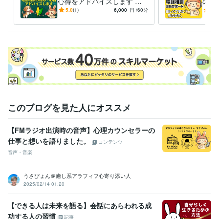
心得をアドバイスします 登
の練
録34日でプラチナ！実績600
千件
5.0
(1)
6,000
円
/60分
5.0
❤️うさぴょん【FMラジオ出演時の音声】

0件超のプロが初心者に解説
がロ
https://coconala.com/blogs/2442027/530041

本日も幸せ溢れる1日になりますように
経験職種
営業 / 個人営業
経験年数 : 25年
カスタマーサポート・カスタマーサクセス / カスタマーサポート・ヘ
ルプデスク
経験年数 : 18年
ライフスタイル・その他 / カウンセラー・コーチ
経験年数 : 6年
このブログを見た人にオススメ
職歴
株式会社ココナラ
2021年10月 ~ 現在
【FMラジオ出演時の音声】心理カウンセラーの
印刷・ウェブマーケティング会社
1993年3月 ~ 現在
仕事と想いを語りました。
コンテンツ
株式会社リクルート
1991年3月 ~ 1993年2月
音声・音楽
受賞歴
■3冠達成おすすめユーザー第１位（アドバイザー/カウンセラー
■2冠
うさぴょん＠癒し系アラフィフ心寄り添い人
達成おすすめユーザー第１位（アドバイザー/カウンセラー
■ココナラ
2025/02/14 01:20
おすすめユーザー第１位（アドバイザー/カウンセラー
■ココナラ【プ
ラチナランク】に昇格
■ココナラ【レギュラーランク】に昇格
■求人
【できる人は未来を語る】会話にあらわれる成
情報誌「フロムエー」読者モデル
■関西テレビ、深夜討論番組レギュ
功する人の習慣
記事