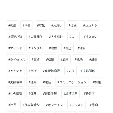
#恋愛
#不倫
#浮気
#片思い
#復縁
#ココナラ
#電話相談
#人間関係
#人生経験
#人生
#生きがい
#マインド
#メンタル
#理性
#理想
#注目
#ライセンス
#実績
#成績
#成果
#成功
#成長
#アイデア
#目標
#遠距離恋愛
#夫婦
#夫婦関係
#夫婦喧嘩
#連絡
#電話
#コミュニケーション
#情報
#社会情勢
#保険
#連絡手段
#経営状態
#経営者
#社長
#代表取締役
#オンライン
#レッスン
#愚痴