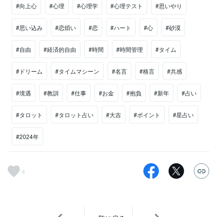
#向上心
#心理
#心理学
#心理テスト
#思いやり
#思い込み
#恋煩い
#恋
#ハート
#心
#砂漠
#自由
#経済的自由
#時間
#時間管理
#タイム
#ドリーム
#タイムマシーン
#名言
#格言
#共感
#境遇
#教訓
#仕事
#お金
#抱負
#新年
#占い
#タロット
#タロット占い
#大吉
#ポイント
#星占い
#2024年
4