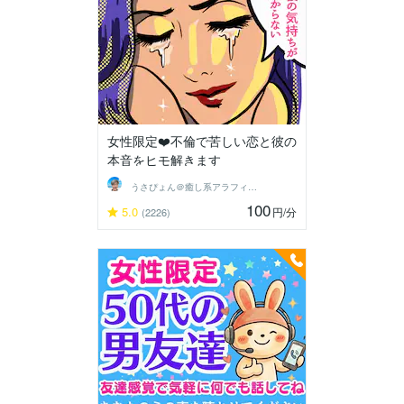
女性限定❤️不倫で苦しい恋と彼の
本音をヒモ解きます
うさぴょん＠癒し系アラフィフ心寄り添い人
100
5.0
円
/分
(2226)