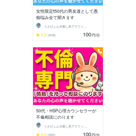
女性限定❗50代の男友達として愚
痴悩み全て聞きます
うさぴょん＠癒し系アラフィフ心寄り添い人
100
5.0
円
/分
(419)
50代・HSP心理カウンセラーが
不倫相談にのります
うさぴょん＠癒し系アラフィフ心寄り添い人
100
5.0
円
/分
(532)