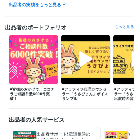
✅ よくご相談いただくお悩み

出品者の実績をもっと見る
◆片思いの悩み

◆浮気・不倫・W不倫の悩み

◆復縁・結婚の悩み

◆夫婦関係・DV・モラハラ・離婚の悩み

出品者のポートフォリオ
もっと見る
◆セックスレスの悩み

◆毒親・子供、家庭の悩み

◆職場の人間関係の悩み

◆友達関係の悩み

◆ＨＳＰ（繊細さん）の悩み

◆仕事・転職・キャリアの悩み

◆お金の悩み

◆生き方・人生の悩み等

つらく苦しい気持ちやモヤモヤを少しでも早く手放し、心穏やかに過ご
■皆様のおかげで、ココナ
■アラフィフ心理カウンセ
■アラフィフ
せるよう、誠心誠意サポートいたします。どんなことでもお気軽にご相
ラご相談件数6000件突
ラー「うさぴょん」ボイス
ラー「うさぴ
談くださいね。

破！
サンプル
出演時の音声
※離席中や通話中の場合でも、「この後お電話できますか？」などメッセ
ージをいただければ、

出品者の人気サービス
折り返しご連絡し、優先的にご相談予約を承ります。

❤️うさぴょんの声（自己紹介）

出品者サポート❗電話相談の
女性
https://coconala.com/blogs/2442027/760213
