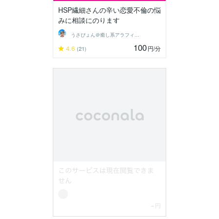
HSP繊細さんの辛い恋愛不倫の悩
みに相談にのります
うさぴょん＠癒し系アラフィフ心寄り添い人
100
4.6
円
/分
(21)