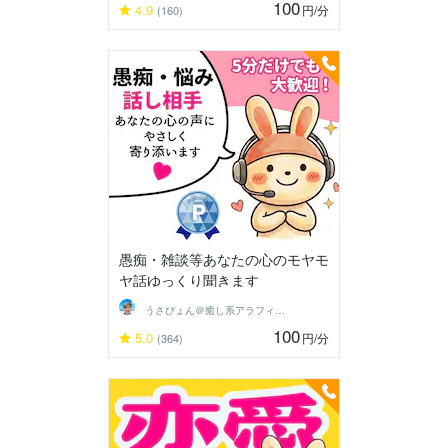
100
4.9
円
/分
(160)
愚痴・雑談等あなたの心のモヤモ
ヤ話ゆっくり聞きます
うさぴょん＠癒し系アラフィフ心寄り添い人
100
5.0
円
/分
(364)