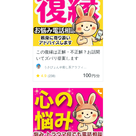
この復縁は正解・不正解？お話聞
いてズバリ提案します
うさぴょん＠癒し系アラフィフ心寄り添い人
100
4.9
円
/分
(238)