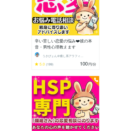
辛い苦しい恋愛の悩み❤️彼の本
音・男性心理教えます
うさぴょん＠癒し系アラフィフ心寄り添い人
100
5.0
円
/分
(199)