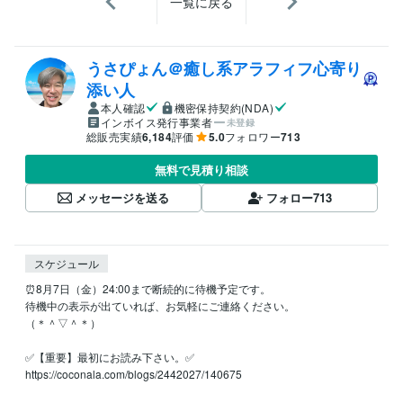
一覧に戻る
うさぴょん＠癒し系アラフィフ心寄り
添い人
本人確認
機密保持契約(NDA)
インボイス発行事業者
未登録
総販売実績
6,184
評価
5.0
フォロワー
713
無料で見積り相談
メッセージを送る
フォロー
713
スケジュール
⏰8月7日（金）24:00まで断続的に待機予定です。

待機中の表示が出ていれば、お気軽にご連絡ください。

（＊＾▽＾＊）

✅【重要】最初にお読み下さい。✅

https://coconala.com/blogs/2442027/140675
