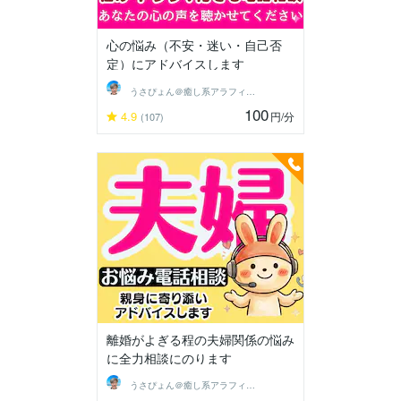
心の悩み（不安・迷い・自己否
定）にアドバイスします
うさぴょん＠癒し系アラフィフ心寄り添い人
100
4.9
円
/分
(107)
離婚がよぎる程の夫婦関係の悩み
に全力相談にのります
うさぴょん＠癒し系アラフィフ心寄り添い人