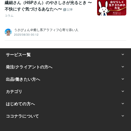
☆人との繋がりを大切にし、関係を築くのが得意:30年
繊細さん（HSPさん）のやさしさが光るとき 〜
☆サークルやイベントの企画・運営の経験が豊富:20年
不快にすぐ気づけるあなたへ〜
記事
☆常に「ワクワク」を大切にし新しい事に挑戦し続ける:50年
コラム
☆人を笑顔にするのが得意で、場を盛り上げる:40年
☆人生の楽しみ方を知り、実践している:50年
☆夢や目標を持ち続け、それを叶えるために行動できる:30年
うさぴょん＠癒し系アラフィフ心寄り添い人
2025/08/30 00:12
☆人の強みや魅力を引き出し、サポートができる:20年
☆副収入の獲得や経済的自由を目指す人を支援:20年
☆悩み相談に乗るのが得意で解決の糸口を一緒に考える:50年
☆「人との縁」を大切にし、長く関係を築く力がある:30年
☆ハワイ好きで、その魅力を語るのが得意:20年
☆穏やかで優しい性格で、安心感を与える:50年
☆人生を豊かにするための自己投資や学びを欠かさない:30年
☆スピリチュアルやヒーリングを日常に取り入れている:20年
☆困っている人を見過ごせず、自然と手を差し伸べる:40年
☆直感力やシンクロニシティを大切にし、行動に活かす:20年
☆感動しやすく、小さな幸せを見つけるのが得意:50年
☆人生の「楽しみ方」を追求し続ける姿勢を持っている:50年
得意分野
悩み相談・カウンセリング
■男性心理・男の本音を徹底解説します
■50代男友達がどんな愚痴も優しく傾聴
■職場の人間関係上司への
ストレス聞きます
■HSP繊細さん相談／職場の悩み聴きます
■LINE