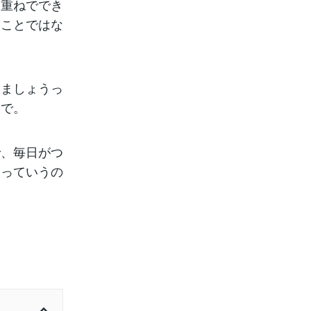
み重ねででき
なことではな
しましょうっ
とで。
で、毎日がつ
」っていうの