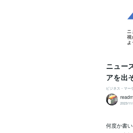
ニュー
アを出
ビジネス・マー
readm
2023/11/
何度か書い