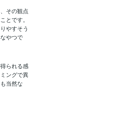
と、その観点
てことです。
かりやすそう
うなやつで
が得られる感
イミングで異
解も当然な