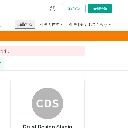
れます。
グ
Crust Design Studio