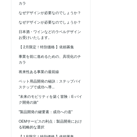
カラ
なぜデザインが必要なのでしょうか？
なぜデザインが必要なのでしょうか？
日本酒・ワインなどのラベルデザイン
お受けいたします。
【 2月限定！特別価格 】依頼募集
事業を前に進めるための、具現化のチ
カラ
将来性ある事業の最前線
ペット用品開発の秘訣：ステップバイ
ステップで成功へ導...
"未来のモビリティを築く冒険：E-バイ
ク開発の旅"
"製品開発の鍵要素：成功への道"
OEMサービスの利点：製品開発におけ
る戦略的な選択
【 1月限定！特別価格 】依頼募集