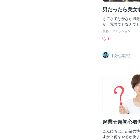
けで、２月も宜しくお願
男だったら美女
(ˊᗜˋ*)و
さてさてなかなか過激
が、冗談でもなんでも
思ってますし、俺が実
美容・ファッション
すこれ最近まじでずっ
11
だったら美女を抱きた
考えていることですで
しているメンズが9割
【女性専用】大
か付き合えない振り向
人の恋愛相談所
相手にされないし顔が
身長が高くないし、お
そうやって、自分で遠
割の男俺は残りの一割
たいし、これを読んで
にもそうあってほしい
に惚れた美女を抱くこ
たころ俺が非モテだっ
んて抱けないんだろう
今の俺なんかだれにも
しイケメンには勝てな
起業☆超初心者
ってでも諦めたくなか
悔したくなかった女に
こんにちは。起業の準
歩みたくなかっただか
すか？何をやるか決ま