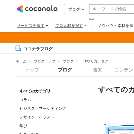
ココナラブログ
ホーム
ブログトップ
ブログ
「#やり方」タグ
トップ
ブログ
告知
コンテン
すべての
すべてのカテゴリ
コラム
ビジネス・マーケティング
デザイン・イラスト
学び