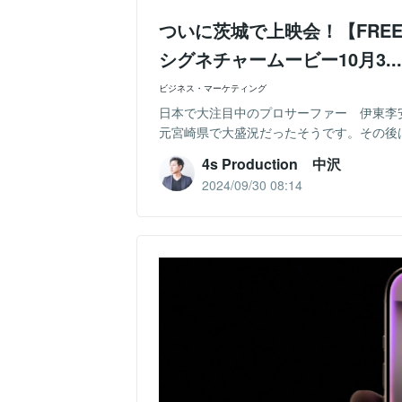
ついに茨城で上映会！【FREE B
シグネチャームービー10月3..
ビジネス・マーケティング
日本で大注目中のプロサーファー 伊東李
元宮崎県で大盛況だったそうです。その後は湘
4s Production 中沢
2024/09/30 08:14