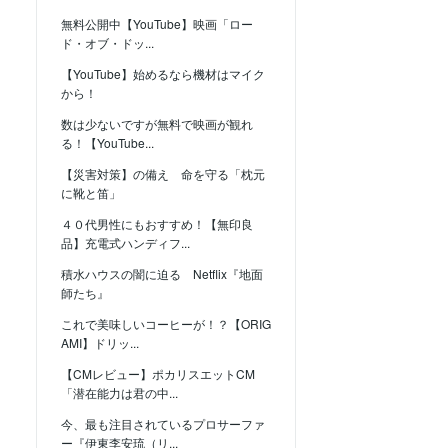
無料公開中【YouTube】映画「ロー
ド・オブ・ドッ...
【YouTube】始めるなら機材はマイク
から！
数は少ないですが無料で映画が観れ
る！【YouTube...
【災害対策】の備え 命を守る「枕元
に靴と笛」
４０代男性にもおすすめ！【無印良
品】充電式ハンディフ...
積水ハウスの闇に迫る Netflix『地面
師たち』
これで美味しいコーヒーが！？【ORIG
AMI】ドリッ...
【CMレビュー】ポカリスエットCM
「潜在能力は君の中...
今、最も注目されているプロサーファ
ー『伊東李安琉（リ...