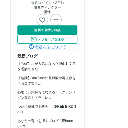
最終ログイン：
2日前
映像ディレクター
男性
無料で見積り相談
メッセージを送る
依頼方法について
最新ブログ
【YouTubeが人気になった理由】文章
を理解できな...
【危険】YouTubeの登録数や再生数を
「お金で買う...
心地よい気持ちになれる！【グランメ
ゾン東京】ドラマレ...
ついに茨城で上映会！【FREE BIRD It
o R...
あなたの背中を押すブログ【iPhone 1
6 Pro...