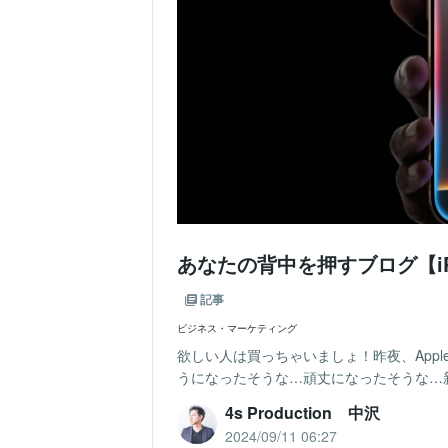
あなたの背中を押すブログ【iPho
記事
ビジネス・マーケティング
欲しい人は買っちゃいましょ！昨夜、Apple発表
うになったそうな…頑丈になったそうな…新
4s Production 中沢
2024/09/11 06:27