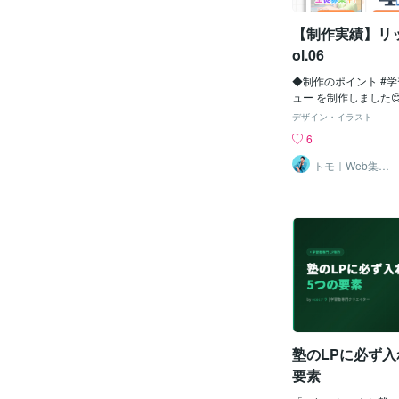
【制作実績】リ
ol.06
◆制作のポイント #学
ュー を制作しました
✅入会の申し込みはわ
デザイン・イラスト
写真を背景にボタンを
6
手とんる体験版もボタ
求や相談については情
トモ｜Web集客
のプロ
いためシンプルなデザイン
ce -- ▼おまかせ『
リッチメニュー/ステッ
プレゼント/予約受付/顧
エルステップにも対応
塾のLPに必ず入
要素