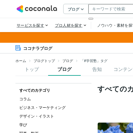
ココナラブログ
ホーム
ブログトップ
ブログ
「#学習塾」タグ
トップ
ブログ
告知
コンテン
すべての
すべてのカテゴリ
コラム
ビジネス・マーケティング
デザイン・イラスト
学び