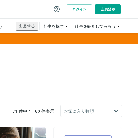
71 件中 1 - 60 件表示