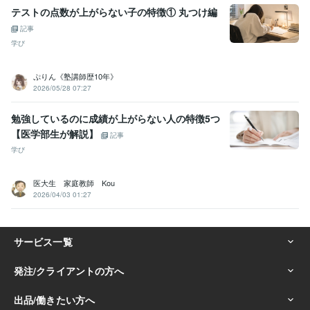
テストの点数が上がらない子の特徴① 丸つけ編
記事
学び
ぷりん《塾講師歴10年》
2026/05/28 07:27
勉強しているのに成績が上がらない人の特徴5つ
【医学部生が解説】
記事
学び
医大生 家庭教師 Kou
2026/04/03 01:27