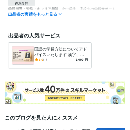
得意分野
学習指導・資格・キャリア相談
小中学生・高校生の学習サポート
出品者の実績をもっと見る
学習
子育て
教育
出品者の人気サービス
国語の学習方法についてアド
バイスいたします 漢字、文
法、長文読解……国語学習に
5.0
(1)
5,000
円
苦戦中の方へ
このブログを見た人にオススメ