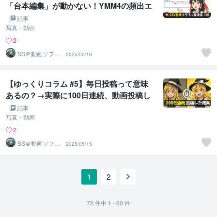
「台本編集」が動かない！YMM4の頻出エ
ラーを解決…「キャラクターが見つかりま
記事
せん」の対処法教えます！Excelで「CSV
写真・動画
台本」を保存する方法まで分かりやすく解
2
説
SS＠動画ソフト
2025/05/16
ウェアエンジニ
ア
【ゆっくりコラム #5】毎日投稿って意味
あるの？→実際に100日連続、動画投稿し
てみました！ゆっくり解説を続けて見えて
記事
きた限界と希望、これからを実体験から赤
写真・動画
裸々にお伝えします！
2
SS＠動画ソフト
2025/05/15
ウェアエンジニ
ア
1
2
72
件中
1 - 60
件