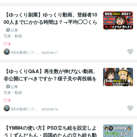
ア
【ゆっくり副業】ゆっくり動画、登録者10
00人までにかかる時間は？→平均◯◯くら
いかかります！目標達成を早める「ジャン
記事
ル選び」と「3つの基本」も解説します
写真・動画
3
SS＠動画ソフト
2025/06/17
ウェアエンジニ
ア
【ゆっくりQ&A】再生数が伸びない動画、
非公開にすべきですか？様子見や再投稿を
決めるチェックリストを解説します
記事
写真・動画
3
SS＠動画ソフト
2025/06/16
ウェアエンジニ
ア
【YMM4の使い方】PSD立ち絵を設定しよ
う！ずんだもん・四国めたんの立ち絵も動