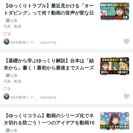
【ゆっくりトラブル】最近見かける「オー
トダビング」って何？動画の音声が変な日
本語になった時の対処法を解説します
記事
写真・動画
3
SS＠動画ソフト
2025/07/02
ウェアエンジニ
ア
【基礎から学ぶゆっくり解説】台本は「結
末から」書く！最初から最後までスムーズ
に進む台本の作り方を解説します
記事
写真・動画
3
SS＠動画ソフト
2025/06/29
ウェアエンジニ
ア
【ゆっくりコラム】動画のシリーズ化でネ
タ切れを防ごう！一つのアイデアを動画10
本に膨らませる方法を解説します
記事