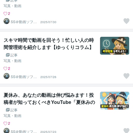
写真・動画
2
SS＠動画ソフト
2025/07/30
ウェアエンジニ
ア
スキマ時間で動画を回そう！忙しい人の時
間管理術を紹介します【ゆっくりコラム】
記事
写真・動画
2
SS＠動画ソフト
2025/07/26
ウェアエンジニ
ア
夏休み、あなたの動画は伸び悩みます！投
稿者が知っておくべきYouTube「夏休みの
波」とその対策を解説します【ゆっくりコ
記事
ラム】
写真・動画
2
SS＠動画ソフト
2025/07/23