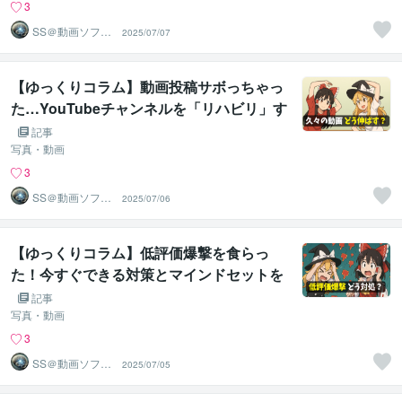
3
SS＠動画ソフト
2025/07/07
ウェアエンジニ
ア
【ゆっくりコラム】動画投稿サボっちゃっ
た…YouTubeチャンネルを「リハビリ」す
る方法をわかりやすく解説します！
記事
写真・動画
3
SS＠動画ソフト
2025/07/06
ウェアエンジニ
ア
【ゆっくりコラム】低評価爆撃を食らっ
た！今すぐできる対策とマインドセットを
解説します！
記事
写真・動画
3
SS＠動画ソフト
2025/07/05
ウェアエンジニ
ア