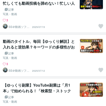
忙しくても動画投稿を諦めない！忙しい人
のための動画投稿術を解説します
記事
写真・動画
3
SS＠動画ソフト
2025/07/15
ウェアエンジニ
ア
動画のタイトル、毎回【ゆっくり解説】と
入れると逆効果？キーワードの多様性がお
すすめとクリック率に関わる理由を解説し
記事
ます【ゆっくりSEO】
写真・動画
3
SS＠動画ソフト
2025/07/12
ウェアエンジニ
ア
【ゆっくり副業】YouTube副業は「月1
本」で始められる！「検索型・ストック
型」でじっくり作ってチャンネルを伸ばす
記事
方法を解説します
写真・動画