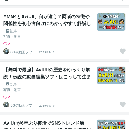
ウェアエンジニ
ア
YMM4とAviUtl、何が違う？両者の特徴や
関係性を初心者向けにわかりやすく解説し
ます。AviUtl2との連携も！【ゆっくりAvi
記事
Utl】
写真・動画
2
SS＠動画ソフト
2025/07/13
ウェアエンジニ
ア
【無料で最強】AviUtlの歴史をゆっくり解
説！伝説の動画編集ソフトはこうして生ま
れた…誕生からAviUtl2登場までわかりや
記事
すく紹介【ゆっくりAviUtl】
写真・動画
2
SS＠動画ソフト
2025/07/10
ウェアエンジニ
ア
AviUtlが6年ぶり復活でSNSトレンド沸