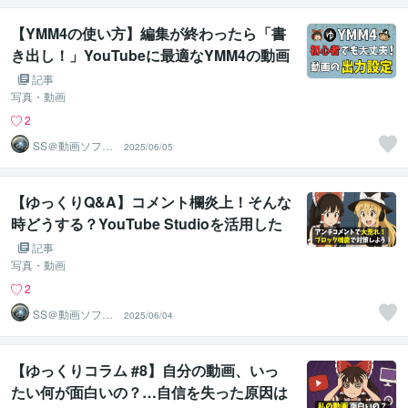
【YMM4の使い方】編集が終わったら「書
き出し！」YouTubeに最適なYMM4の動画
出力設定を教えます。解像度・ビットレー
記事
ト・その他設定もわかりやすく解説（2025
写真・動画
年最新版）
2
SS＠動画ソフト
2025/06/05
ウェアエンジニ
ア
【ゆっくりQ&A】コメント欄炎上！そんな
時どうする？YouTube Studioを活用した
アンチ・荒らしの安全な対策！初心者でも
記事
すぐできるコメ欄対策を紹介します
写真・動画
2
SS＠動画ソフト
2025/06/04
ウェアエンジニ
ア
【ゆっくりコラム #8】自分の動画、いっ
たい何が面白いの？…自信を失った原因は