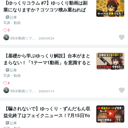
【ゆっくりコラム #7】ゆっくり動画は副
業になりますか？コツコツ積み重ねれば
「不労所得」に？趣味と実益を両立して楽
記事
しい動画ビジネスを！
写真・動画
5
SS＠動画ソフト
2025/05/24
ウェアエンジニ
ア
【基礎から学ぶゆっくり解説】台本がまと
まらない！「1テーマ1動画」を意識すると
構成が一気に引き締まります！
記事
写真・動画
4
SS＠動画ソフト
2025/07/14
ウェアエンジニ
ア
【騙されないで】ゆっくり・ずんだもん収
益化終了はフェイクニュース！7月15日Yo
uTubeポリシー変更の真実を公式情報で徹
記事