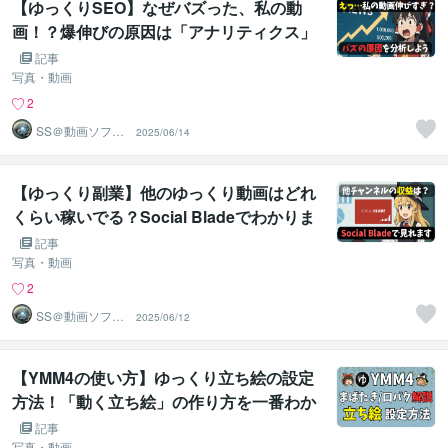
【ゆっくりSEO】なぜバズった、私の動
画！？爆伸びの原因は「アナリティクス」
で分析！3つのポイントを見れば次の動画
記事
もバズります
写真・動画
2
SS＠動画ソフト
2025/06/14
ウェアエンジニ
ア
【ゆっくり副業】他のゆっくり動画はどれ
くらい稼いでる？Social Bladeでわかりま
す！収益の予想や登録者の予測まで分析で
記事
きます
写真・動画
2
SS＠動画ソフト
2025/06/12
ウェアエンジニ
ア
【YMM4の使い方】ゆっくり立ち絵の設定
方法！「動く立ち絵」の作り方を一番わか
りやすく解説。実際の画面を見ながら学べ
記事
写真・動画