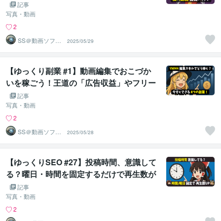
「主観疲れ」かも！3つの対策で感覚を整
記事
えよう
写真・動画
2
SS＠動画ソフト
2025/05/29
ウェアエンジニ
ア
【ゆっくり副業 #1】動画編集でおこづか
いを稼ごう！王道の「広告収益」やフリー
ランスの「スキル販売」など、YMM4を学
記事
んでできる副業を紹介…初心者向け注意事
写真・動画
項もしっかり教えます！
2
SS＠動画ソフト
2025/05/28
ウェアエンジニ
ア
【ゆっくりSEO #27】投稿時間、意識して
る？曜日・時間を固定するだけで再生数が
増えるんです！YouTubeの仕組みとおすす
記事
め時間帯を解説します
写真・動画
2