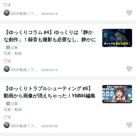
けで解決します！
3
SS＠動画ソフト
2025/05/19
ウェアエンジニ
ア
【ゆっくりコラム #4】ゆっくりは「静か
な創作」！録音も撮影も必要なし、静かに
一人、家族に内緒で始められます…動画初
記事
心者にゆっくりをオススメする理由を教え
写真・動画
ます！
3
SS＠動画ソフト
2025/05/10
ウェアエンジニ
ア
【ゆっくりトラブルシューティング #6】
動画から画像が消えちゃった！YMM4編集
中に画像が見えなくなったときの対処法を
記事
教えます！「3つの原因」を理解して慌て
写真・動画
ず解決
3
SS＠動画ソフト
2025/05/09
ウェアエンジニ
ア