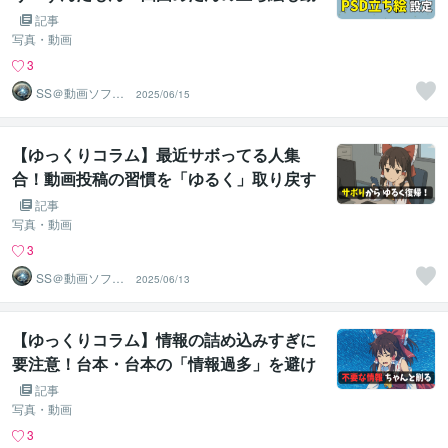
かせる！YMM4の設定方法を実際の画面で
記事
学べます。初心者でもずんだもん動画を作
写真・動画
れる！（2025年最新版）
3
SS＠動画ソフト
2025/06/15
ウェアエンジニ
ア
【ゆっくりコラム】最近サボってる人集
合！動画投稿の習慣を「ゆるく」取り戻す
方法を教えます
記事
写真・動画
3
SS＠動画ソフト
2025/06/13
ウェアエンジニ
ア
【ゆっくりコラム】情報の詰め込みすぎに
要注意！台本・台本の「情報過多」を避け
る余白の作り方、削り方をわかりやすく解
記事
説します
写真・動画
3