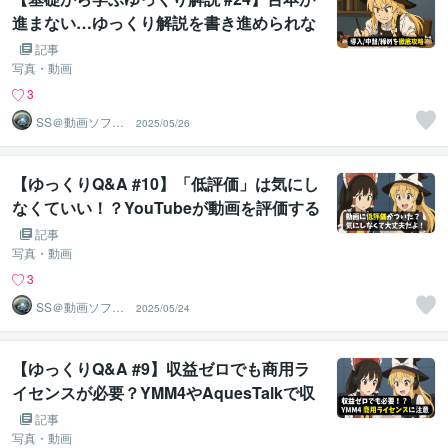
進まない…ゆっくり解説を書き進められな
くなったときの対処法を導入/中盤/締めの
記事
三段階で徹底攻略します
写真・動画
3
SS＠動画ソフト
2025/05/26
ウェアエンジニ
ア
【ゆっくりQ&A #10】「低評価」は気にし
なくていい！？YouTubeが動画を評価する
方法や、低評価を受け入れる心構えについ
記事
て解説します！
写真・動画
3
SS＠動画ソフト
2025/05/24
ウェアエンジニ
ア
【ゆっくりQ&A #9】収益ゼロでも商用ラ
イセンスが必要？YMM4やAquesTalkで収
益化を目指すなら購入必須！少し複雑な
記事
「ライセンス」の疑問、この動画を見るだ
写真・動画