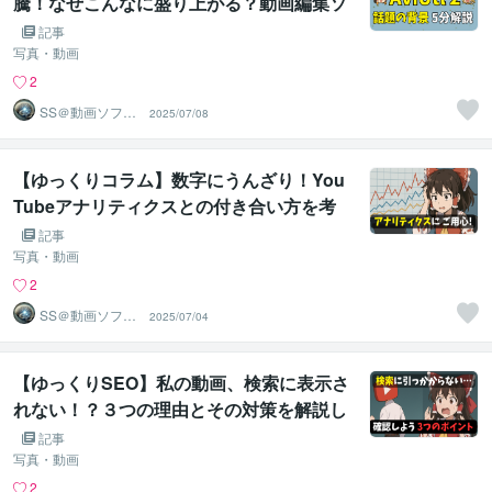
騰！なぜこんなに盛り上がる？動画編集ソ
フトAviUtl2の歴史、話題の背景をわかり
記事
やすく解説します【ゆっくりニュース】
写真・動画
2
SS＠動画ソフト
2025/07/08
ウェアエンジニ
ア
【ゆっくりコラム】数字にうんざり！You
Tubeアナリティクスとの付き合い方を考
えよう
記事
写真・動画
2
SS＠動画ソフト
2025/07/04
ウェアエンジニ
ア
【ゆっくりSEO】私の動画、検索に表示さ
れない！？３つの理由とその対策を解説し
ます
記事
写真・動画
2