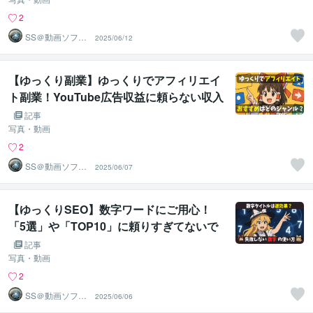
ます。初心者でもすぐに霊夢・魔理沙を動
かせる！（2025年最新版）
2
SS＠動画ソフト
2025/06/12
ウェアエンジニ
ア
【ゆっくり副業】ゆっくりでアフィリエイ
ト副業！YouTube広告収益に頼らない収入
源の柱を作ろう…おすすめなのはどのジャ
記事
ンル？
写真・動画
2
SS＠動画ソフト
2025/06/07
ウェアエンジニ
ア
【ゆっくりSEO】数字ワードにご用心！
「5選」や「TOP10」に頼りすぎてないで
すか？タイトルやサムネに数字を使うメリ
記事
ットと注意点を解説します
写真・動画
2
SS＠動画ソフト
2025/06/06
ウェアエンジニ
ア