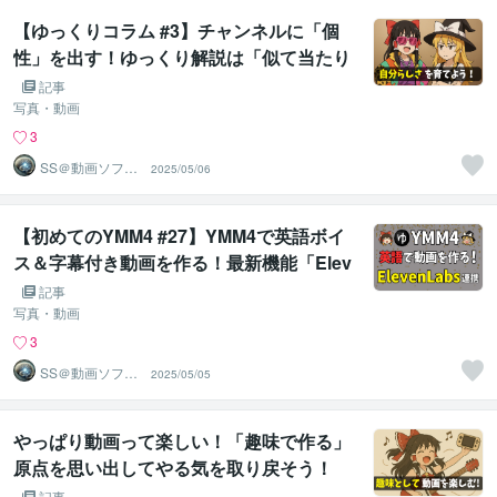
【ゆっくりコラム #3】チャンネルに「個
性」を出す！ゆっくり解説は「似て当たり
前」。どうすれば自分らしい動画を投稿で
記事
きますか？動画を作りながら考えたコツと
写真・動画
工夫、注意点を紹介します！
3
SS＠動画ソフト
2025/05/06
ウェアエンジニ
ア
【初めてのYMM4 #27】YMM4で英語ボイ
ス＆字幕付き動画を作る！最新機能「Elev
enLabs連携」で初心者でも簡単に英語ナ
記事
レーション動画を作成…「APIキー発行」
写真・動画
や「YMM4設定」まで徹底解説！
3
SS＠動画ソフト
2025/05/05
ウェアエンジニ
ア
やっぱり動画って楽しい！「趣味で作る」
原点を思い出してやる気を取り戻そう！
【ゆっくりコラム】
記事