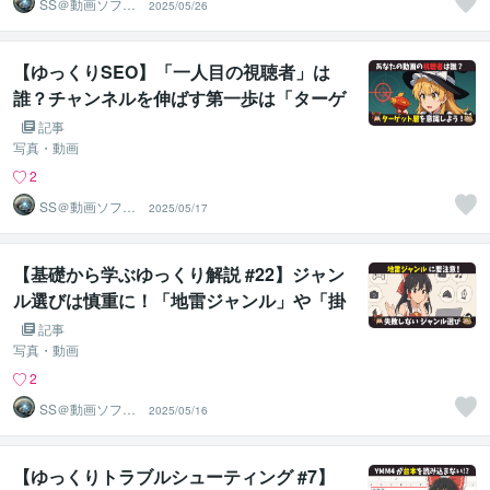
SS＠動画ソフト
2025/05/26
ウェアエンジニ
ア
【ゆっくりSEO】「一人目の視聴者」は
誰？チャンネルを伸ばす第一歩は「ターゲ
ット」を決めること！YouTubeで成功して
記事
いくための「視聴者設計の考え方」を伝授
写真・動画
します！
2
SS＠動画ソフト
2025/05/17
ウェアエンジニ
ア
【基礎から学ぶゆっくり解説 #22】ジャン
ル選びは慎重に！「地雷ジャンル」や「掛
け算ジャンル」を学べば、初めてのチャン
記事
ネル運営も怖くない！
写真・動画
2
SS＠動画ソフト
2025/05/16
ウェアエンジニ
ア
【ゆっくりトラブルシューティング #7】