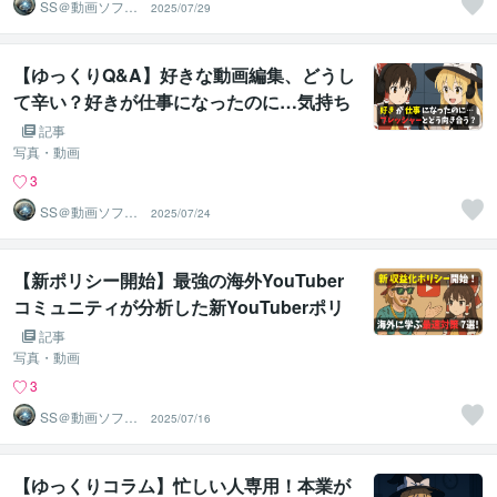
SS＠動画ソフト
2025/07/29
ウェアエンジニ
ア
【ゆっくりQ&A】好きな動画編集、どうし
て辛い？好きが仕事になったのに…気持ち
の変化に向き合う方法を解説します
記事
写真・動画
3
SS＠動画ソフト
2025/07/24
ウェアエンジニ
ア
【新ポリシー開始】最強の海外YouTuber
コミュニティが分析した新YouTuberポリ
シー対策7選を解説！これを見れば収益化
記事
対策はバッチリ！【ゆっくりニュース】
写真・動画
3
SS＠動画ソフト
2025/07/16
ウェアエンジニ
ア
【ゆっくりコラム】忙しい人専用！本業が