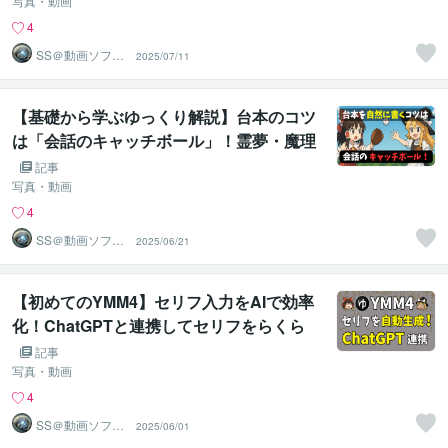
底検証します【ゆっくりニュース】
写真・動画
4
SS＠動画ソフト
2025/07/11
ウェアエンジニ
ア
【基礎から学ぶゆっくり解説】台本のコツ
は「会話のキャッチボール」！霊夢・魔理
沙の頻出フレーズを学んで自然なやりとり
記事
を演出しよう
写真・動画
4
SS＠動画ソフト
2025/06/21
ウェアエンジニ
ア
【初めてのYMM4】セリフ入力をAIで効率
化！ChatGPTと連携してセリフをらくら
く作成！「APIキー」の発行から、YMM4
記事
の初期設定までわかりやすく解説します
写真・動画
4
SS＠動画ソフト
2025/06/01
ウェアエンジニ