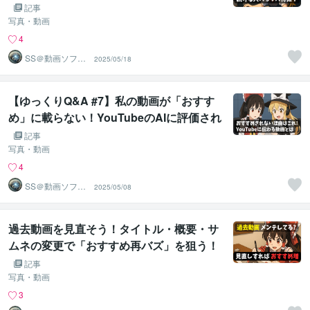
い人」の3つの習慣を紹介します…続く人
記事
と続かない人の決定的な違いは何？誰でも
写真・動画
継続できる心構えのコツを紹介します
4
SS＠動画ソフト
2025/05/18
ウェアエンジニ
ア
【ゆっくりQ&A #7】私の動画が「おすす
め」に載らない！YouTubeのAIに評価され
る方法を知っていますか？「3つの失敗」
記事
を学ぶだけで、あなたの動画が驚くほど再
写真・動画
生されるようになるんです！
4
SS＠動画ソフト
2025/05/08
ウェアエンジニ
ア
過去動画を見直そう！タイトル・概要・サ
ムネの変更で「おすすめ再バズ」を狙う！
【ゆっくりSEO】
記事
写真・動画
3