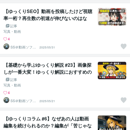
ア
【ゆっくりSEO】動画を投稿したけど視聴
率一桁？再生数の初速が伸びないのはな
ぜ…答えはYouTubeの「初速テスト！」7
記事
2時間待つと動画が伸びる仕組みを教えま
写真・動画
す
4
SS＠動画ソフト
2025/05/31
ウェアエンジニ
ア
【基礎から学ぶゆっくり解説 #23】画像探
しが一番大変！ゆっくり解説におすすめの
フリー素材サイトや、整理整頓法をわかり
記事
やすく解説します
写真・動画
4
SS＠動画ソフト
2025/05/21
ウェアエンジニ
ア
【ゆっくりコラム #6】なぜあの人は動画
編集を続けられるのか？編集が「苦じゃな