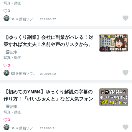
写真・動画
3
SS＠動画ソフト
2025/06/27
ウェアエンジニ
ア
【ゆっくり副業】会社に副業がバレる！対
策すれば大丈夫！名前や声のリスクから、
見落としがちな「住民税対策」までしっか
記事
り解説します！
写真・動画
3
SS＠動画ソフト
2025/06/22
ウェアエンジニ
ア
【初めてのYMM4】ゆっくり解説の字幕の
作り方！「けいふぉんと」など人気フォン
トをYMM4で設定する方法をわかりやすく
記事
解説します
写真・動画
3
SS＠動画ソフト
2025/06/21
ウェアエンジニ