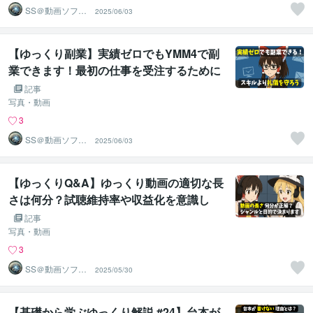
SS＠動画ソフト
2025/06/03
ウェアエンジニ
ア
【ゆっくり副業】実績ゼロでもYMM4で副
業できます！最初の仕事を受注するために
必要な「３つのマナー」や「ポートフォリ
記事
オ」をわかりやすく解説
写真・動画
3
SS＠動画ソフト
2025/06/03
ウェアエンジニ
ア
【ゆっくりQ&A】ゆっくり動画の適切な長
さは何分？試聴維持率や収益化を意識し
て、あなたのジャンルにベストな尺を決め
記事
ちゃおう！
写真・動画
3
SS＠動画ソフト
2025/05/30
ウェアエンジニ
ア
【基礎から学ぶゆっくり解説 #24】台本が