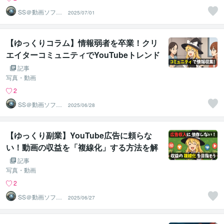
SS＠動画ソフト
2025/07/01
ウェアエンジニ
ア
【ゆっくりコラム】情報弱者を卒業！クリ
エイターコミュニティでYouTubeトレンド
を把握しよう
記事
写真・動画
2
SS＠動画ソフト
2025/06/28
ウェアエンジニ
ア
【ゆっくり副業】YouTube広告に頼らな
い！動画の収益を「複線化」する方法を解
説します
記事
写真・動画
2
SS＠動画ソフト
2025/06/27
ウェアエンジニ
ア