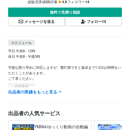
総販売実績
23
評価
4.9
フォロワー
14
無料で見積り相談
メッセージを送る
フォロー
14
スケジュール
平日 午前8 - 12時

休日 午前8 - 午後3時

可能な限り早めに対応しますが、繁忙期ですと返信まで1-2日お時間をい
ただくことがあります。

ご了承ください。
経験職種
出品者の実績をもっと見る
クリエイター / 動画クリエイター
経験年数 : 5年
エンジニア / フロントエンドエンジニア
経験年数 : 3年
エンジニア / バックエンドエンジニア
経験年数 : 3年
出品者の人気サービス
プログラミング言語・フレームワーク
HTML:5年
JavaScript:3年
Python:3年
YMM4/ゆっくり動画の自動編
5c