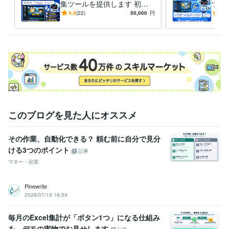
ビジネス・クリエイティブツール
集ツールを提供します 初心
ツール
Adobe Premiere Pro:5年
AviUtl:3年
Final Cut Pro:3年
CapCut:3年
者でも数分で動画制作。台
e収
4.9
(22)
50,000
円
-
(1)
iMovie:4年
ゆっくりMovieMaker:5年
本/動画編集/投稿作業を自動
ンネ
化！
このブログを見た人にオススメ
その作業、自動化できる？ 頼む前に自分で見分
ける3つのポイント
記事
マネー・副業
Pinewrite
2026/07/19 16:54
毎月のExcel集計が「ボタン1つ」になる仕組み
を、デモの実物でお見せします