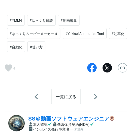
#YMM4
#ゆっくり解説
#動画編集
#ゆっくりムービーメーカー４
#YukkuriAutomationTool
#効率化
#自動化
#使い方
4
一覧に戻る
SS＠動画ソフトウェアエンジニア
本人確認
機密保持契約(NDA)
インボイス発行事業者
未登録