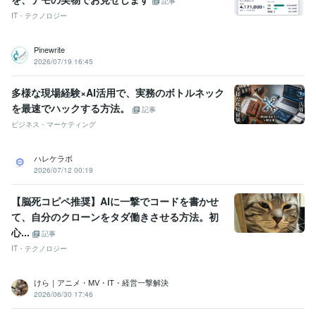
記事
IT・テクノロジー
Pinewrite
2026/07/19 16:45
多様な現場経験×AI活用で、実務のボトルネック
を最速でハックする方法。
記事
ビジネス・マーケティング
ハレケラボ
2026/07/12 00:19
【脳死コピペ推奨】AIに一撃でコードを書かせ
て、自分のクローンをタダ働きさせる方法。初
心...
記事
IT・テクノロジー
けら｜アニメ・MV・IT・経営一撃解決
2026/06/30 17:46