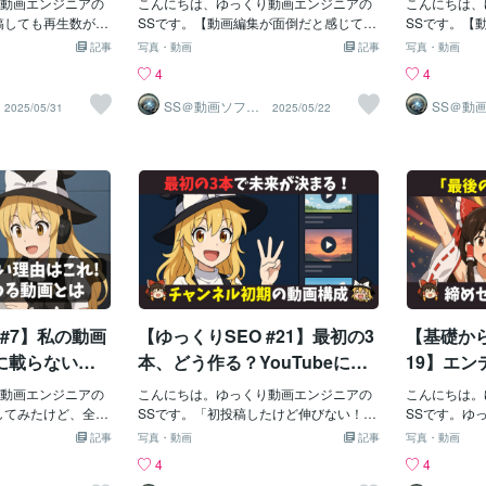
えたいのか」が伝
動画エンジニアの
文で確認しておきましょう。💡 実際に何
こんにちは、ゆっくり動画エンジニアの
「相槌だけの
こんにちは、
eの「初速テス
リック率を改善する方法と注
ー素材サ
- テーマ設定が不十
稿しても再生数が伸
が変更されたのかまず押さえておきたい
SSです。【動画編集が面倒だと感じてい
です。これで
SSです。【
- 視聴者が混乱する
い理由がわからな
のは、YouTubeのポリシーがどのように
ませんか？】【編集時間を平均80%カッ
発揮されず、
ませんか？】
つと動画が伸
意点を解説します
をわかり
記事
写真・動画
記事
写真・動画
につながります。
フォーマンスを改
変更されたかです。今回のポリシー変更
ト！】【ゆっくり動画編集を自動化する
ち。- 相槌役
ト！】【ゆっ
えます
4
4
ら台本を書くこと
この記事では、Yo
では、新たに収益化制限がなされる、と
ツールはこちら👇】「YouTube動画の再
話に変化がな
ツールはこち
ッセージを届けま
した直後に再生数が
指定されたものはありません。変更点は
生数がなかなか伸びない…」「効果的な
進行が止まっ
画制作におけ
SS＠動画ソフト
SS＠動
2025/05/31
2025/05/22
ウェアエンジニ
ウェアエ
1結論」の重要性📌
効果的な対処法を
主に「繰り返しコンテンツ」や「大量生
タイトル変更の方法がわからない…」こ
会話をもっと
そして利用法
ア
ア
ージを明確にする
Tube初速テストの仕
産動画」に対しての規制方法を変更しま
んな悩みを抱えている動画制作者の方は
す。2. キ
「画像素材を
」とは、一つの動画
？YouTubeに動画
す、というものです。YouTube Policy Up
いませんか？私も、昔は同じように悩ん
▶ キャッチ
かない」「ど
に絞り、その結論
数日間は「初速テ
date（2025年7月15日）[July 2025] Upd
でいました。動画の内容は面白いはずな
ボール形式と
いのかわから
。これにより、視
時間が設けられま
ates to YouTube Partner Program (YPP)
のに、なぜか再生数が伸びない…。その
ポ良く会話を
せんか？私も
たときに「何が言
Tubeのアルゴリズ
Monetization policies: In order to monetiz
原因の一つが、タイトルにあるかもしれ
り、視聴者が
る時ふと気づ
っきり分かりま
かく分析し、動画
e as part of the YouTube Partner Pr
ません。今回は、タイトル変更が再生数
ようになります。
ためには、画
多すぎて、結局何
. 投稿直後は、限
に与える影響を深掘りし、効果的なタイ
ション4. 補足
理、そして利
からない」…と視
を表示します。2.
トルの作り方について解説します。1. タ
識することで
記事では、そ
めにも、テーマを
、アルゴリズムが
イトルの役割と重要性タイトルは、視聴
す。⭕️ 「
具体的な方法
です。🔧 情報を絞
最初の数時間から数
者にとって最初の接点です。また、YouT
足→驚き→結
像素材を探す
 #7】私の動画
【ゆっくりSEO #21】最初の3
【基礎から
効果情報を絞り込
判断材料となりま
ubeのAIにとっても、動画の内容を判断
することで、
は、動画制作
理解することが、
する重要な要素です。🎯 視聴者へのイン
ップです。こ
に載らない！Y
本、どう作る？YouTubeに評
19】エ
です。🔧 初速テス
パクトタイトルは視聴者に「この動画を
材サイトの紹
に評価される方法
価される「チャンネル初期」
考えよう
ズムの目的は、視
動画エンジニアの
見たい」と思わせるための最初の一歩で
こんにちは。ゆっくり動画エンジニアの
法までを詳し
こんにちは。
か？「3つの失
の動画構成を解説…テーマ選
＆終わり
る動画をピックア
してみたけど、全然
す。「内容が面白そう」「役に立ちそ
SSです。「初投稿したけど伸びない！」
材サイトを活
SSです。ゆ
下の点を重視し
数がゼロ。コメン
う」と思わせるタイトルは、クリック率
「どんなテーマで続ければいいのかわか
せばいいのか
たけど──最
で、あなたの
びからグループ作りまで、初
番の「感
記事
写真・動画
記事
写真・動画
の質を評価します：-
にも出てない…」
（CTR）を大きく左右します。- 視聴者
らない！」そんな悩みを持つ方、特にこ
と、ありませ
っていません
再生されるよ
心者でも失敗しない「最初
導型」ま
4
4
平均視聴時間- 視聴
はありませんか？
が求めている情報を直球で示す- 興味を引
れからYouTubeを始める初心者の方へ。
以下のフリー
ございました