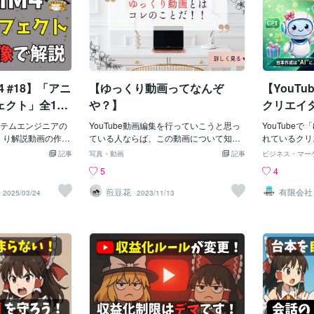
000人以上2. 直近
者にもわかりやす
だけなら大丈夫」は、よくある誤解で
キャラである霊夢と魔理沙の基本設定と
れる【実行】
的に更新して
000時間以上3. Y
・操作ポイントつ
す。2. よくあるNGな使い方とその理由で
会話づくりのコツを、初心者向けにしっ
で、SmartS
向があります
に準拠していることこ
描画エフェクトって
は、実際にどんな使い方がNGになるので
かり解説していきます！1. そもそも霊夢
れ、YMM4
2〜3本でも
ためには、計画的
エフェクト」は、テ
しょうか？代表的な例を3つ紹介します。
と魔理沙って誰？🧍‍♀️🧙‍♀️霊夢と魔理沙は、
ます。しかも
され、おすす
す。⭕️ 再生回数と
大きさ・透明度な
① 装飾として使ってしまう・話の内容と
東方Projectという弾幕シューティングゲ
次回以降はも
やすくなりま
は再生
させる機能です。
関係なく、背景や雰囲気づくりで公式サ
ームを原作とするキャラクターです。と
ん。2. ス
るか”どうか。
 #18】「アニ
【ゆっくり動画ってなんぞ
【YouT
出る → 自動でぴっ
イトを映す→ これは
はいえ、ゆっくり解説で使われる霊夢と
ロック
アルな声🟧
が読みづらい → 背
魔理沙は、見た目だけを借りた二次創作
な成長が狙え
クト」全15
や？】
クリエイ
る✅ 画像を傾けた
の存在。YouTubeやニコニコで活躍する
力・モチベす
際にエフェク
はAIに
雰囲気ある演出に早変
テムエンジニアの
ゆっくりキャラとして、霊夢＝冷静・真
YouTube動画編集を行っていこうと思っ
年で登録者1
YouTube
い方と特徴を
る時代で
プル：1. アイテ
くり解説動画の作成
面目・素直な反応役魔理沙＝元気・知識
ている人ならば、この動画について知っ
え尽きたチャン
れているクリ
フェクト」＋をクリ
ます。YMM4を使
豊富・勢いある解説役という「定番イメ
といて損はないと思います。それはずば
0〜30時間
作お疲れ様で
の定番「反復
記事
写真・動画
記事
ビジネス・マー
ゴリから好きなエフ
動画に動きが欲し
ージ」が広く視聴者に浸透しています。
り、ゆっくり動画！＼ゆっくりしていっ
実的に毎日は難
えるのが大変
気「砕け散
5
4
スライド or 入力し
りますよね？そん
この型を理解せずに自由に話を作ってし
てね！！！／「聞いたことはあるけど、
投稿型メリッ
かりすぎて、
ゃいます！
基本5エフェクト
のが、YMM4のア
まうと、視聴者にとって違和感のある動
なんか魔女のキャラクター？が出てる
かつ比較的無
増えない…」
煎豆花
有限会社
2025/03/24
2023/11/13
ィ 大北
不透明度素材の透明
ト機能です。字
画になってしまうんです。2. キャラクタ
やつでしょ？」「なんか棒読みの音声ソ
と両立すると
ら、もっと効
フェクト。文字や
に動きをつけるこ
ーの定番設定と話し方の特徴🗣️● 霊夢の
フトで読まれてるやつだよね」「2ch(5c
例：週3ペー
このような悩
」「うっすら重ね
気に“見ていて楽し
特徴・冷静で落ち着いた反応役・語尾：
h)スレまとめ動画とかによくいるやつ」
したチャンネ
されている方
ています。🎉おす
。今回は、YMM4に
「〜よ」「〜わ」「〜ね」などやわらか
そんな感想が大半でしょうか。いや、ひ
型」として安
か。もし、そ
プのフェードイ
ーションエフェク
い口調・一人称：「私」・感情を抑えめ
とつも見たことない！という方は、百聞
型。🟦 週
作成」という
せ✅ポイント：中
使いどころ、調整の
に、素直に驚いたり納得したりするのが
は一見に如かず！とりあえずYouTubeで
ト：継続しや
ナーに任せる
も簡単に設定可
説でお届けしま
基本・ときどき天然ボケや的外れなリア
検索して何本か見てみましょう！できれ
メリット：成
の創作活動は
の位置を上下・左右
ンエフェクトとは？
クションが入ると面白い● 魔理沙の特
ば、結構再生数が多くて、流行ってそう
曜18時投稿
リエイティブ
す。マウスでも動
ションエフェクト」
徴・元気で快活な解説・ツッコミ担当・
な動画がいいですね。動画を作る上で、
すいチャンネ
の動画制作は