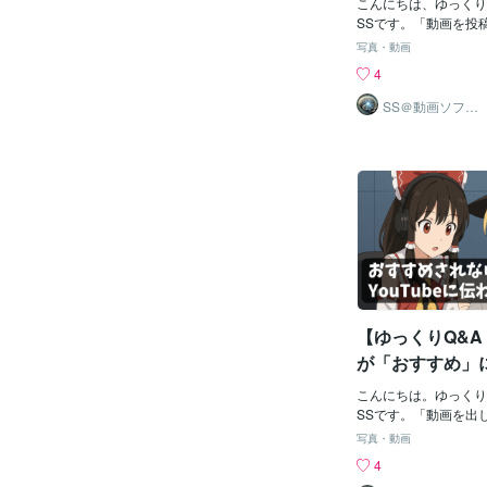
聴者にとって「何を伝
こんにちは、ゆっくり
答えはYouTub
わりにくくなります。
SSです。「動画を投
分- 話が逸れてしまう
びない…」「初速が悪
ト！」72時間待
写真・動画
これらは視聴者の離脱
い…」「どのようにパ
びる仕組みを教
4
テーマを深掘りしてか
善すればいいのか…」
で、視聴者に明確なメ
uTubeに動画を投稿
SS＠動画ソフト
ウェアエンジニ
しょう。2. 「1テーマ
伸び悩む理由と、その
ア
視聴者に伝わるメッセ
解説します！1. You
方法「1テーマ1結論
組み💡 初速テストとは
で伝えるテーマを一つ
を投稿すると、最初の
を明確にすることです
スト期間」と呼ばれる
聴者は動画を見終わっ
す。この期間中、You
いたかったのか」がは
ムは視聴者の反応を細
す。「なんだか情報が
の評価を決定します。1
を伝えたかったのか分
られた視聴者層に動画
聴者に感じさせないた
視聴者の反応をもとに
一つに絞ることが重要
拡散範囲を決定。3. 
【ゆっくりQ&A
り込むことで得られる
日間が、評価の大きな
む
す。初速テスト期間を
が「おすすめ」
動画の成功への第一歩
ouTubeのAI
トの目的このアルゴリ
こんにちは。ゆっくり
を知っています
聴者にとって価値のあ
SSです。「動画を出
ップすることです。以
見られない…」「再生
敗」を学ぶだけ
写真・動画
て、YouTubeは動画
トも来ない。おすすめ
動画が驚くほど
4
視聴者のクリック率- 
そんな風に感じたこと