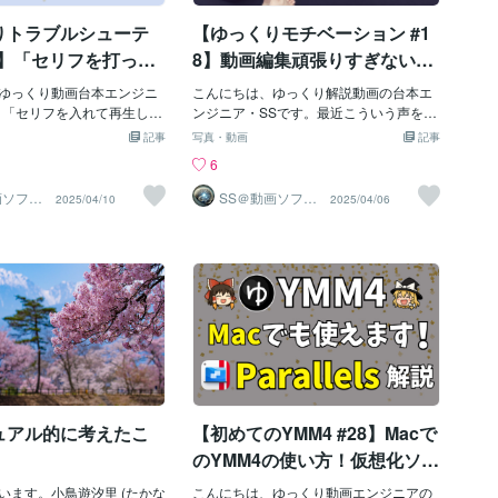
か？■■■「ゆっくり解説動
り、「何の話をしているか」に興味があ
りトラブルシューテ
【ゆっくりモチベーション #1
rojectのキャラクター（霊
るからです。YouTubeは検索・関連動
AquesTalkなどの音声合
画・おすすめ表示などから、たまたま流
1】「セリフを打った
8】動画編集頑張りすぎない
た解説動画で、YouTube
れ着いた視聴者が多い媒体。その中で
出ない！」YMM4で
で！「休憩」で作業を効率
画で人気を博してきまし
ゆっくり動画台本エンジニ
「私はこういう人で…」という話をされ
こんにちは、ゆっくり解説動画の台本エ
「ボイス」の問題を
化！5つのアドバイス…「ぼん
近年「オワコン」と呼ばれ
。「セリフを入れて再生して
ても、よほど興味を引く理由がない限り
ンジニア・SSです。最近こういう声をよ
ています。その理由と、な
ボイスが出ない…」「音量
見てもらえません。自己紹介は、チャン
く聞きます。「編集しても全然進まな
！初心者からプロま
やり」が脳を活性化！運動や
記事
写真・動画
記事
があるのか、詳しく見てい
再生ボタンも押してるの
ネル概要欄にしっかり書けば十分です。
い」「ネタはあるのに手が止まる」「毎
る原因7選と対策を紹
瞑想が集中に役立つって本
6
1.1 オワコンと言われる理
音」「キャラが喋らないか
大切なのは、“動画の内容を通じて自己紹
日続けるのがキツい」やる気があるのに
を見れば「ゆっくり
当？本当に役立つ「休み方」
の要因から、「ゆっくり解説
まってしまった…」──そん
介する”こと。どんなジャンルで、どんな
進まない──それ、あなたの「意志力」の
画ソフト
SS＠動画ソフト
2025/04/10
2025/04/06
ンジニ
ウェアエンジニ
でオワコンと見なされてい
」、YMM4を使い始めた人
話し方で、どんなテンポで進むチャンネ
問題ではなくて、脳の仕組みに逆らって
に困らない！
を解説します
ア
ubeのポリシー厳格化：YouT
は遭遇する問題です。今回
ルなのか。初投稿はそれを自然に伝える
いるだけかもしれません。この記事で
0年以降、「繰り返しコンテン
MM4（ゆっくりMovieMak
ための「中身ある1本」にすべきです。2.
は、✅ なぜ“がんばるほど進まない”の
価値の低いコンテンツ」を
音が出ない」状態になったとき
最初に出すべき動画の中身とは？では、
か？✅ 脳が自動的にアイデアを出し始め
とするポリシーを強化しま
ある原因7つ✅ 効果が高い順
何を投稿すれば良いのでしょうか？答え
る「リフレッシュ法」✅ 忙しい人でもで
り動画は、テンプレート化
テップ✅ 再発を防ぐコツと
はシンプルです。✅ これから継続して扱
きる習慣の作り方✅ 編集時間を減らす“時
キャラの立ち絵、スライド
、実体験ベース＋ユーザー
うジャンルの「本編の一例」を出す。た
短の裏技”を、科学的根拠＋動画制作者の
単調な音声）が多く、AIア
っかり解説していきます。
とえば歴史解説チャンネルなら、「織田
視点でがっつり解説していきます。1.
「自動生成コンテンツ」と
ないときに最初に確認すべきこ
信長の最期」や「関ヶ原の戦いの裏側」
「がんばってるのに進まない」その正体
とがありま
「音が出ない＝YMM4がバ
など、視聴者が知っていそうで実は知ら
は“脳の設計ミス”「とにかく机に向かえ
いがちですが、実は【操作
ない話題を1つ選び、テンポよく解説する
ばなんとかなる」と思っていませんか？
ュアル的に考えたこ
【初めてのYMM4 #28】Macで
見落とし】が8割以上です。
のが効果的です。科学系なら、「なんで
実はそれ、もっとも非効率なやり方かも
イス再生の仕組みを確認しよ
雷
しれません。脳には、「集中していると
のYMM4の使い方！仮想化ソフ
インの赤いバーがセリフの前
き」より「ぼんやりしているとき」の方
ト「Parallels Desktop」の使
音で再生されます●セリフの
います。小鳥遊汐里 (たかな
が創造性が高まるという研究結果があり
こんにちは、ゆっくり動画エンジニアの