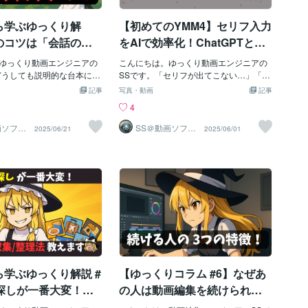
ずはここから。🟥 月1投稿
ント」をパートナーにする時
目的」を見る！ジャンルが混在していて
す。青空と入道雲、海や花火、セミの
気楽。趣味として続けやす
では、あなたのチャンネル
悩む場合は：●その動画を見に来る人が、
声、祭りの映像など、秋冬では再現しに
ら学ぶゆっくり解
【初めてのYMM4】セリフ入力
：おすすめに
目的に合わせて、2つのAI導
どんな
くい素材がたくさんあります。- 青空と入
用意しました。１）まずは
道雲- 海やビーチの風景- 花火大会- 夏祭
のコツは「会話のキ
をAIで効率化！ChatGPTと連
もの環境で効率化したいあ
りの映像- セミの声や虫の音これらの素材
ール」！霊夢・魔理
携してセリフをらくらく作
タムGPT版チャットボット
ゆっくり動画エンジニアの
は、後々の動画制作で役立つこと間違い
こんにちは。ゆっくり動画エンジニアの
フレーズを学んで自
成！「APIキー」の発行から、
るのが、多くの方が使い慣
どうしても説明的な台本にな
なしです。特に季節感を出したい場合
SSです。「セリフが出てこない…」「動
tGPTをベースにした、専用
、視聴者が飽きてしま
や、エモーショナルな演出をしたいとき
画の会話が続かない…」そんな悩みを持
とりを演出しよう
YMM4の初期設定までわかりや
記事
写真・動画
記事
ットです。一番の魅力は、
ラクターの会話が不自然
には、夏の素材が非常に効果的です。🔧
つ方へ、YMM4のAIセリフ生成機能を紹
すく解説します
4
。使い慣れたChatGPTの
一方が話し過ぎてしま
再現できない素材の価値秋冬にこれらの
介します。この機能を使えば、セリフの
マや参考URLを伝えるだけ
悩みを抱えていませんか？
素材を撮影するのは難しいですよね。
続きをChatGPTが補完してくれるため、
画ソフト
SS＠動画ソフト
2025/06/21
2025/06/01
ンジニ
ウェアエンジニ
なたの代わりに、ゆっくり解
込むための自然な会話が、
「夏の風景や音があるだけで、動画がぐ
台本作成の負担を大幅に軽減。この記事
ア
ラ「霊夢と魔理沙の面白い
に直結する重要な要素で
っと引き立つ」そんな経験、ありません
では、OpenAIのAPIキー取得からYMM4
「お品書き（構成案）」、
では、効果的な会話形式を
か？だからこそ、夏のうちにしっかりと
の設定、実際の使い方までを丁寧に解説
反応」まで含んだ台本をサ
本作成方法を解説します。
素材を集めておくことが重要です。これ
します！1. YMM4のAIセリフ生成とは？Y
上げてくれます。「難しい
な台本のミス💡 一人が長く話
が後々、編集の幅を広げる鍵になりま
MM4には「テキスト補完機能」というAI
けど、すぐにでも台本作成
明的な台本になりがち…」
す。2. 撮り溜め素材の活用方法⭕️ 夏の思
連携機能があります。セリフ欄に表示さ
い！」そんなあなたにピッ
も経験しました。一人が
い出動画に活用夏に撮った素材は、その
れるボタンを押すだけで、入力中のセリ
いアシスタントです。「霊
、どうしても視聴者が飽き
まま「夏の思い出」として動画化するの
フの続きを自動で生成してくれます。た
の会話生成の様子をご覧く
すよね。- 一人語りの時間が
も一つの手です。「懐かしの夏」をテー
とえば、「明日は旅行で…」と旅行の話
本動画は、販売はしていない
視点が固定され、視聴者の興味
マにしたショート動画や、感情系のBGM
題をしている会話を用意します。その話
版）のツールの動作画面で
キャラクターの魅力が伝わりに
を使ったエモーショナルな動画に最適で
題に続く形でボタンを押すと、「どこに
学ぶゆっくり解説 #
【ゆっくりコラム #6】なぜあ
はとてもシンプルです。チ
、視聴者のエンゲージメン
す。- 夏の思い出を振り返る動画- 感情
行くの？」「旅行の準備、大変そうね」
ません。🔧 相槌だけのキャ
といった自然な文章が自動で出力されま
像探しが一番大変！ゆ
の人は動画編集を続けられる
るもう一つの落とし穴は、
す。この機能はOpenAIのChatGPTや、G
説におすすめのフリ
のか？編集が「苦じゃない