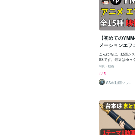
チャンネル登録者数が1
ト全11種類を、初心
12ヶ月の総再生時間が4
く、特徴・使いどころ
ouTubeのポリシー
きで解説します！1. 
れらの条件を達成する
何？YMM4の「描画
な動画投稿が不可欠で
キストや画像の位置・
収益の関係収益化の鍵
どを見た目として変化
【初めてのYMM4
✅ 画像が画面からはみ
たり収める✅ テロップ
メーションエフェ
景に余白や枠を追加す
種完全解説！実
り、歪ませたり → 
こんにちは。動画シス
トを見ながら使
わり使い方はとてもシン
SSです。最近はゆっ
ムを選ぶ2. 右の「エ
の効率化に勤しんでい
紹介…ゆっくり
写真・動画
ック3. 「描画」カテ
っていると、「もっと
移動」から大人
5
ェクトを選択4. 数値を
い！」と思うことがあ
る」まで教えち
て調整！2. よく使う
なあなたにおすすめな
SS＠動画ソフト
ウェアエンジニ
（安定の実用性）① 
ニメーションエフェク
ア
度を調整できる基本エ
幕・画像・立ち絵など
画像を「ふわっと出す
とで、単調な映像が一
る」などの演出に向い
い動画”に進化します
すめの使い方：テロッ
搭載されているアニメ
ン、背景画像のなじま
ト全15種類の機能と
間点を使えばフェード
コツまでをステップ解
能！② 描画位置素材
す！1. アニメーショ
に動かすエフェクトで
YMM4の「アニメー