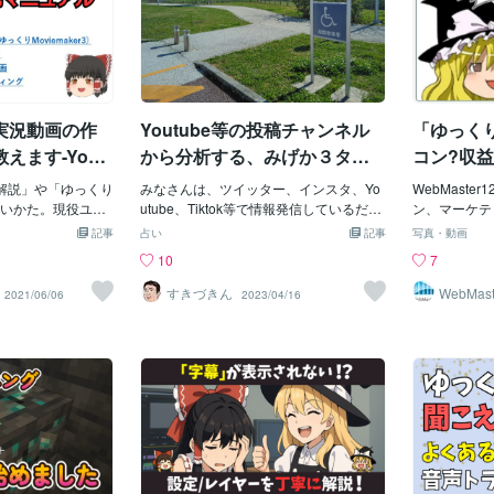
実況動画の作
Youtube等の投稿チャンネル
「ゆっく
えます-YouT
から分析する、みげか３タイ
コン?収益
プ診断占い
から新た
解説」や「ゆっくり
みなさんは、ツイッター、インスタ、Yo
WebMaste
解説
いかた。現役ユー
utube、Tiktok等で情報発信しているだろ
ン、マーケテ
り動画の作り方を
うか？みげか診断では動画投稿のジャン
bクリエイタ
記事
占い
記事
写真・動画
 ゆっくり動画と
ルや方向性によって、ある程度時間軸の
得、販売実績3
10
7
動画などで、可愛
分析ができるので、それを語っていこう
で、あなたのW
フをしゃべって解
と思う。①現在共感型（６割）は、流
私の強み 検
すきづきん
WebMast
2021/06/06
2023/04/16
ような動画を皆さ
行、二次創作、時事解説などの「元ネタ
ogleの検
で一度は見たことがあ
が別にある」傾向がある②過去再現型
ウェブサイト
か。顔出しせずに
（３割）は、歴史の解説、深掘り、著作
する「E-E-
が最大の売りで
権がない時代に依存しにくい「公共の情
性、信頼性）
の紹介などにも活用
報をまとめ」の傾向がある③未来創造型
ます。 実績：
思います。 私はシ
（１割）は、誰が得するんだ？ という
ログPV2倍
て働く傍ら、YouT
ドン引きだが夢中で楽しそうオーラがあ
オワコン?収
」のゆっくり解説チ
り、一度認知されバズると唯一無二にな
性、2025
り、これまでのノ
る一番わかりやすいのが①の現在共感型
ついて、最新
をサポート致しま
の、流行に乗る、二次創作系である。話
します。■■■