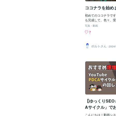
す。以下のように様々
ココナラを始め
供していますので、是
初めてのココナラです
も完成して、色々、受
て、準備中ですが、徐
写真・動画
で、よろしくお願いし
7
第、頑張っていきますー
編集は得意分野を示し
ったり、字幕やｂｇｍ
ボルトさん
2024/
身も腕を磨き続けてい
っくり、ずんんだもん
ていますが毎日が楽し
がある作業の一環です
たが日光が暑いですね
けてくださいね
【ゆっくりSEO 
Aサイクル」で
動画のクリック
こんにちは！動画シス