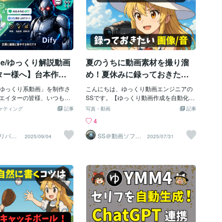
ボタンをクリックこれだけ
いるチャンネル」を好む傾
稿機能」だと思ってください。2. コミュ
「この動画はどのジャンルか」を示す目
creenのブロックは解除さ
。毎日投稿はもちろん、週
ニティ投稿のやり方｜スマホ・PCでの投
印になります。視聴者が何気なく見る
は正常に起動するようになり
「活発なチャンネル」と判断
稿手順操作はとても簡単です。YouTube
「関連動画」も、実はこのカテゴリ情報
この操作は一度きりでOK。
め欄や関連動画に表示され
Studio：1. YouTube Studioにアクセス
をもとに並んでいるんです。📈「教育」
うこの警告は表示されませ
す。ただし問題は“続けられ
2. 右上の「作成」ボタンをクリック3. 「
に入れれば、教育系の動画と一緒に並び
マートアプリコントロールのブ
2. 投稿ペース別の特徴とリ
やすいたとえば、あなたが歴史のゆっく
ube/ゆっくり解説動画
夏のうちに動画素材を撮り溜
 毎日投稿型メリット：爆発的
り解説動画を投稿したとします。このと
るデメリット：時間・体
き「教育」カテゴリを設定すれば、他の
ター様へ】台本作成
め！夏休みに録っておきたい
べてに負荷大事例：開設半
歴史解説動画の隣に表示される可能性が
、企画と編集に集中す
画像素材やBGMを紹介します
0万を突破したが、その後燃
で「ゆっくり系動画」を制作さ
グンと上がります。逆に、うっかり「エ
こんにちは、ゆっくり動画エンジニアの
す
【ゆっくりコラム】
ネルも…📝 編集に1本2
エイターの皆様、いつも制
ンターテイメント」カテゴリのままにし
SSです。【ゆっくり動画作成を自動化し
かかるゆっくり動画では、現
す。「面白い掛け合いを考
ていると…「面白動画だと思って見たら
ませんか？】「夏に撮り溜めた素材があ
ケティング
記事
写真・動画
記事
しいことも。🟩 週2〜3回
…」「台本作成に時間がか
ガチ解説で混乱した」「再生されたけど
るけど、どう活用すればいいのか分から
4
ト：アルゴリズムに有利、
動画の投稿本数がなかなか
離脱されて、SEO評価が下がった」なん
ない…」「季節ごとに素材を集める時間
理がないデメリット：仕事
「クオリティを維持しなが
て事態になることも…。🛠 設定は超カン
が取れない…」こんな悩みを抱えている
リバテ
SS＠動画ソフト
2025/09/04
2025/07/31
章史
ウェアエンジニ
スケジュール管理がカギ事
率的に作業を進めたい…」
タン。PCでもスマホでもOK投稿時に選
動画制作者の皆さんに、今回は「夏の素
ア
スで登録者数数十万人を達成
みを抱えながら、日々奮闘
ぶだけでなく、後からでも変更可能で
材を活かして秋冬の動画制作を充実させ
ルも📝 「量と質のバランス
も多いのではないでしょう
す。●YouTube Studio（PC）：動画の編
る方法」をお届けします。夏に撮り溜め
定した成長が見込める理想
の一番時間のかかる「台本
集画面 → 「詳細」タブ → カテゴリ欄●Y
た素材は、秋冬の動画制作をスムーズに
1投稿型（おすすめ！）メリッ
工程を、信頼できるパート
ouTube Studioアプリ（スマホ）：動画を
進めるための重要な資源です。この記事
すく、内容にこだわれるデ
ことができたら…？あなた
選択 → 「編集」→「カテゴリ」からいっ
では、その素材をどのように集め、活用
長は緩やか事例：「毎週金
、もっと自由で、もっとク
たん公開した動画でも、思い立ったとき
し、管理するかを詳しく解説します。1.
」など曜日指定で習慣化しや
になるはずです。これから
に直せるのでご安心を！✅カテゴリの選
夏に集めるべき素材の種類💡 夏素材の価
ル多数📝 初心者が無理なく
、あなた専用の「台本作成
び方：迷ったら「テーマ」と「視聴者の
値夏は動画に使える素材が豊富な季節で