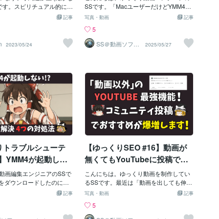
い方をわかりやすく解説…仮
合わせて再生するのがベス
 です。スピリチュアル的に考
ます。これを支えているのが、脳の「デ
SSです。「MacユーザーだけどYMM4を
作：▶ボタン or スペース
ったので記事にまとめてみ
フォルトモードネットワーク（DMN）」
使いたい」「Windowsソフトの設定って
想環境を作ればMacでもWind
記事
写真・動画
記事
停止2. よくあるミス別チェ
り」YouTubeYouTube
という機能です。💡 DMNとは？人間が何
難しそう…」「有料ソフトを買うのはち
owsを使えます！
5
7選）以下の項目は、YMM4
り解説」と呼ばれるジャン
もしていないときに働く“内なる情報整理
ょっと不安」こんな悩み、抱えていませ
時によくある「トラブルシ
。こんな「ゆっくり解説」
モード”→ 散歩中／お風呂中／洗い物中に
んか？そんなあなたにおすすめなのが、
n
SS＠動画ソフト
2023/05/24
2025/05/27
ウェアエンジニ
」です‼️① 再生位置の確認
た。こちらの「ゆっくり解
アイデアが浮かぶのはこのせい！つま
仮想環境を作るParallels Desktop。この
ア
ムラインの再生バーはどこ
ャンネルは時々観ています
り、休んでる時間が「アイデアを生む時
記事では、Macユーザーがどのようにし
？セリフのない部分を再生
出てきても不思議ではあり
間」になっているんです。2. 脳が勝手に
てParallels Desktopを導入し、YMM4を
か？→ 再生バーを動かし、
はまっていたことがあった
ひらめく！編集者向けリフレッシュ法【5
使えるようになるのか、その方法を解説
ム上に移動。② プレビュー
ンクロニシティ動画の 2 番
選】✅ ① 意図的に「ぼんやりする時間」
します。。1. Parallels Desktopとは何か
r ミュート画面右下のスピー
ニシティについて触れてい
を入れる（マインドワンダリング）シャ
💻 仮想化ソフトの基本概念まず、仮想化
に×マークが出ていないか？
で Twitter をしていたと
ワーを浴びる窓の外を眺める散歩しなが
ソフトって何？と思う方もいるでしょ
ーが一番左になっていない
に「てらこ 」さんという方
ら無言で歩く何もしない時間こそ、脳
う。仮想化ソフトは、コンピュータ上に
イダーを右へ動かし、ミュー
遭遇。ふだん交流していま
が“自動で”情報を整理している時間。ア
別の仮想的な環境を作るソフトウェアの
③ セリフの音量が0%にな
tter のアルゴリズム的に滅多
イデアを捻り出すのではなく、“ふと湧い
こと。これを使うことで、1台のマシンで
フを選択 → 右側の
とです。再度軽い気持ちで
てくる”のを待つスタンスが効きます。✅
複数のOSを同時に動かすことができま
りトラブルシューテ
【ゆっくりSEO #16】動画が
たところイベントに誘われ
② 軽い運動で脳に血流を送
す。- ✅ Macの上でWindowsを動かせる-
みに「てらこ 」さんの動画
✅ 別のOSを試したい時に便利- ✅ ソフト
1】YMM4が起動しな
無くてもYouTubeに投稿でき
だ詳細は明かしませんがこ
ウェアの互換性を考えずに済む🔧 Paralle
青い画面」やスマートア
る！？「コミュニティ投稿」
としていますプロジェクト
動画編集エンジニアのSSで
ls Desktopの機能Parallels Desktopは、M
こんにちは。ゆっくり動画を制作してい
トロールの対処法を
で視聴者と繋がろう…「アン
な助けになりそうです。シ
4をダウンロードしたのに、
acユーザーにとって最適な仮想化ソフト
るSSです。最近は「動画を出しても伸び
ィです。もうひとつ……閑
くれない…」「クリックし
です。その特徴をいくつか紹介します。
ない」「コメントが減った」「ファンと
介！恐怖の「勝手に
ケート」や「投稿」の基本か
記事
写真・動画
記事
の「ゆっくり」の動画の 7
がないし、青い画面が出て
1. WindowsをMac上でシームレスに動か
の距離が遠い気がする」──そんな悩みを
も対策できるんで
ら、コミュニティ向けコンテ
5
もどし」も起こっていたよ
」「なんで！？壊れてる？
すことができる2. 多様なOSに対応してお
抱える方が増えています。でも、それは
4インストール後はま
ンツの作り方まで解説！発信
ひどかった時はこちらで相
いの？」こうした悩み、本
り、簡単にインストール可能3. 高速なパ
動画の内容以前に、「発信の頻度」「視