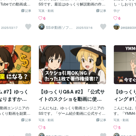
善します…サ
い…「シリーズ化」をするだ
Tubeでの動画成長
ているかどうか」です。YMM4では、字
SSです。最近はゆっくり解説動画の作成
直前にバーを
し・しおり)
サイクル」 につい
幕の表示を2つのレベルで管理していま
の効率化に勤しんでいます。本noteで
トです●基本操
えたことがあ
、内容を見直
けでおすすめ回数が爆増しま
記事
写真・動画
記事
学び
. PDCAサイクル
す。ひとつは「キャラクター設定」での
は、主にゆっくり解説や、関連ツール
キーで再生／
ました。「ゆっく
画を作る方法
す！リストの作り方や活用法
6
6
n（計画）→ Do
字幕表示。もうひとつは「ボイスアイテ
（YMM4など）について解説していま
ックリスト（
には「ゆっく
まで細かく解説…リストでもS
価）→ Act（改
ム個別」の字幕設定です。キャラクター
す。YouTubeの再生リストを活用して視
で音が出ない
ルがあります
SS＠動画ソフト
pegasco
2025/03/17
2025/03/16
ウェアエンジニ
繰り返し、継続的に
の設定画面で、「字幕」タブを開くと・
聴回数UP！「YouTubeの再生リストって
ューティング
動画を観まし
EOを攻略しよう
ア
。この方法はもとも
「字幕を表示する」というチェックボッ
ただの動画まとめじゃないの？」「再生
（復習）タイ
説」動画のチ
 などで活用されてき
クスがあります。これが外れていると、
リストを使うとSEO的に有利って本
にありますか
のでお勧めに
be SEOにも応用で
そのキャラ全体のセリフ字幕が一切表示
当？」そんな疑問に答えるために、 YouT
していません
ません。当て
TubeでPDCAを回す
されなくなります。さらに、各ボイスア
ube SEOを強化する「再生リストの活用
ボイスアイテ
ので紹介。シ
TR）が上がる！ →
イテムごとに字幕のオン／オフも設定で
法」 を紹介します！適切に設定すれば、
音量がゼロ o
目でシンクロ
トルに改善✅ 視聴
きます。タイムライン上でアイテムを選
検索結果や関連動画に表示されやすくな
カーアイコン
ます。軽い気持ち
 離脱ポイントを分析
択し、「字幕」タブを確認しましょ
り、視聴回数を増やせます！1. 再生リス
音量スライダ
ころ数年ぶり
増える！ → 適切な
う。・「表示しない」が選ばれている場
トの基本設定でSEOを強化！YouTubeの
か？→ スラ
のツィートに
適化PDCAをうま
合、個別に表示がオフになっています。
再生リストは、 ただ動画をまとめるだけ
トを解除。。
せんので Twi
数・登録者数の増
つまり、「キャラ全体の設定」と「個別
でなく、タイトルや説明を工夫すること
っているセリ
に起きないこ
 #7】ゆっく
【ゆっくりQ&A #2】「公式サ
【ゆっく
けです！2. 計画
のアイテム設定」の両方がオンでなけれ
で検索に有利になる 重要な機能です。✅
リツィートし
とSEO戦略最初に 明
ば、字幕
重要なポイントタイトルに検索されやす
ました。ちな
なりますか？
イトのスクショを動画に使っ
ィング #
が重要です！🎯 目
いキーワードを入れる！説明文に動画の
はこちら。ま
ねれば「不労
てOK！」←この考え、めちゃ
い!?「
ク率）を○%改善す
動画エンジニアの
内容を詳しく書く！「公開」に設定し
こんにちは。ゆっくり動画エンジニアの
れからやろう
こんにちは。
と実益を両立
くちゃ危険です…「出典」だ
プリコン
以上にする！検索流
っくり動画を副業と
て、検索や関連動画に表示されるように
SSです。「ゲーム紹介動画に公式サイト
にとって大き
す。「YMM
💡 戦略を立てる
と魅力」について
する！📌 OK例：✅ 「初心者向け動画編
のスクショをちょっとだけ入れたい」
ンクロニシテ
全然起動して
ビジネスを！
けじゃ不十分、初心者でも安
詳しく紹
記事
写真・動画
記事
写真・動画
選定 → YouTube
顔出しはちょっ
集講座」→ 何が学べるのか明確！❌ 「お
「出典さえ書けば問題ないよね？」──そ
話休題。先述
ても何も反応
全な「スクショの使い方」ル
消えた」
5
5
gleトレンド・Vi
難しそうで手が出
すすめ動画集」→ 何の動画かわからな
んなふうに思っていませんか？です
番目の「ゆり
止められた…
ールについてお答えします！
す！YMM
分析 → 人気動画の
を抱えている方、
い…2. シリーズ再生リストで視聴回数ア
が、“たった1枚”でも使い方によっては著
うです。特に
パソコンが悪