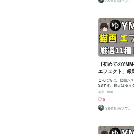
SS＠動画ソフト
ウェアエンジニ
タイトル・サムネ・説
多いのではないでしょ
ア
ターゲット視聴者を明
同じ悩みにぶつかりま
届けるかを考える3. 
は、ゆっくり動画を使
稿時の最適化計画が決
とその実現方法につい
際に動画を投稿 ！こ
ます。1. ゆっくり動
明文・タグ・サムネ」
ゆっくり動画は副業と
もう！🎯 最適化のポ
です。💡 顔出し不
キーワードを入れつつ
「顔出しが苦手…」と
すい言葉を工夫（
くり動画なら問題あり
キャラを使うことで、
名性を保てる- 声の
【初めてのYMM4
ト読み上げによる簡単
可能これにより、誰で
エフェクト」厳選
るのが特徴です。🔧
徴と使い方を紹
PC一台で始められる
こんにちは。動画シス
も簡単「不透明
っくり動画は特別な機
SSです。最近はゆっ
本的に必要なのはPC
を効率化しながら、「
斜変形」まで…
写真・動画
てアイデアだけ- 高
残る演出」に力を入れ
アックな「極座
5
用意する必要がないた
を入れたのに、なんだ
画像や字幕のサ
られるこれがゆっくり
してる」「テキストや
SS＠動画ソフト
ウェアエンジニ
2. 収益化の現実「ゆ
い、地味って言われる
全員見て！
ア
得るには？」という疑
ェクトって何から触れ
YouTubeの収益化条
な方にこそ試してほし
uTubeで収益化を目
「描画エフェクト」機
以下の条件を満たす必
では、YMM4に搭載