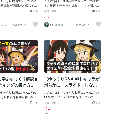
キャラクターがいる」こと
ゆっくり動画エンジニアの
rokやGeminiといった生成AIを利用して動
こんにちは。動画編集エンジニアのSSで
イトや、整理整頓法
人」の3つの習慣を紹介しま
は、キャラクターの個性が
動画編集が面倒だと感じてい
作しています。直前のセリフ内容を文脈
す。動画を作ろうと編集ソフトを開いた
動画全体が単調になりが
【編集時間を平均80%カッ
として読み取ることで、自然な補完が可
のに、やる気が出ない。途中でやめてし
やすく解説します
す…続く人と続かない人の決
記事
写真・動画
記事
のキャラが機械的になる- 会
くり動画編集を自動化する
能になっています。2. OpenAI APIキーの
まう。そんな経験、ありませんか？一方
定的な違いは何？誰でも継続
4
く、視聴者が飽きる- 物語の
ら👇】今回は、ゆっくり動
取得方法YMM4とAIを連携するために
で、毎日コツコツと動画を出し続けてい
できる心構えのコツを紹介し
てしまうキャラクター間の
る画像素材の収集、整理、
は、「APIキー」という接続用のキーが必
る人もいます。彼らと自分の違いは「能
画ソフト
SS＠動画ソフト
2025/05/21
2025/05/18
ンジニ
ウェアエンジニ
活性化させる必要がありま
についてお話しします。
要です。以下の手順で取得できます。
力」ではなく、“編集との向き合い方”か
ます
ア
ャッチボール形式の台本作成法
探すのが面倒でやる気が続
（1）OpenAI APIページにアクセス（2）
もしれません。この記事では、✅編集が
ボール形式とは何かキャッチ
れだけの画像を集めればい
アカウント作成 画面右上の「Sign U
苦じゃない人に共通する3つの特徴✅続け
は、キャラクター間でテン
ない」なんて悩み、ありま
p」をクリック。Googleアカウントまた
るための考え方・習慣の作り方✅ストレ
交わす手法です。これによ
初めはそうでした。でもあ
はメールアドレスで登録します。電話番
スを減らす環境の整え方を初心者向けに
飽きずに最後まで楽しめる
いたんです。効率を上げる
号によるSMS認証が必要です。（3）API
解説します。「苦手意識」がある方こ
1. 質問2. 答え3. リアク
像素材の適切な収集と整
キーの発行 登録完了後、ダッシュボー
そ、読んでみてください。1. 時間の捉え
5. 驚き6. 結論この流れを意
用戦略が不可欠だと。この
ドに移動。 画面右上の歯車アイコン
方がまるで違う編集が得意な人は、「進
、会話にリズムが生まれま
んな悩みを解決するための
「Settings」をクリック。→「API keys」
んでいる感覚」を大切にしています。✅
質問→答え→リアクション→補
を解説していきます。1. 画
タブへ移動。→画面
「1日10分だけでも触る」✅「3テロップ
論」の流れこの流れを活用
場所と方法画像素材の収集
進めたら今日は終了」✅「区切って取り
学ぶゆっくり解説 #
【ゆっくりQ&A #3】キャラが
視聴者
の土台を支える重要なステ
組むのが当たり前」これに対して、編集
こでは、代表的なフリー素
が苦手な人は「完成まであと何時間…」
ンディングの書き方を
滑らかに「スライド」しな
介から、権利関係の確認方
という発想になりがちです。💡ポイン
！使える締めセリフ
い？YMM4の「画面外から登
く解説します。💡 フリー素
ゆっくり動画エンジニアの
ト：・時間ではなく“完了数”で記録す
こんにちは。ゆっくり動画エンジニアの
方のテンプレ集…定
場」エフェクトを徹底解説！
用しよう「どこで画像を探
っくり解説を何本か作ってみ
る・「全部やる」より「区切って進め
SSです。ゆっくり動画を作っていて、こ
わからない」と感じたこ
後の締めが毎回テキトーにな
る」・自分に“進んだ感覚”をプレゼント
んな経験はありませんか？「登場エフェ
謝型」から「参加誘
「加減速」や「緩急」など詳
記事
写真・動画
記事
んか？そんなときは、まず
か？・「ご視聴ありがとう
する2. 「何のために作ってるか」が明確
クトを付けたのに、キャラが途中でピタ
で5パターンであなた
細設定の疑問を解決…これを
4
素材サイトを活用してみま
！」だけで終わってる・登
編集が苦じゃない人は、動画を作る“目
ッと止まった…」「画面外からスライド