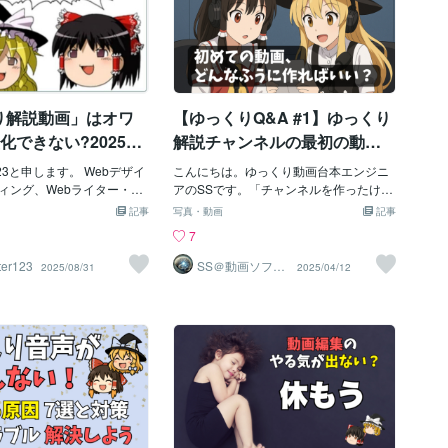
り解説動画」はオワ
【ゆっくりQ&A #1】ゆっくり
化できない?2025年
解説チャンネルの最初の動
に始めるべき理由を
画、何を出すべき？初心者が
r123と申します。 Webデザイ
こんにちは。ゆっくり動画台本エンジニ
必ず悩む質問にお答えしま
ィング、Webライター・We
アのSSです。「チャンネルを作ったけ
ーのプロ！プラチナランク獲
ど、最初に何を投稿すればいいかわから
す！目指すべきは「王道」と
記事
写真・動画
記事
00件以上、評価5.0の信頼
ない」そんな悩みを抱えている初心者の
「個性」…自己紹介動画をや
7
eb集客を強化します！ ✅
方、多いのではないでしょうか？このnot
めたほうがいい理由って？視
索上位を狙う重要な要素のGo
eでは、よくある間違いを避けつつ、最初
er123
SS＠動画ソフト
2025/08/31
2025/04/12
ウェアエンジニ
索品質評価ガイドラインである
の1本で「方向性が伝わる動画」を投稿す
聴者の疑問に答えます
ア
やコンテンツの品質を評価
るための考え方を解説します。初投稿
A-T」（経験、専門性、権威
は、チャンネルの土台を決める大切な1歩
を高めるSEO対策をいたし
です。ぜひ参考にしてみてください。1.
ECサイト売上20%UP・ブ
自己紹介動画はなぜNGなのか？最初の1
向上「ゆっくり解説動画」は
本として「はじめまして！」と自己紹介
益化できない?収益化の可能
動画を出したくなる気持ち、よくわかり
年から新たに始めるべき理由に
ます。ですが、自己紹介動画だけを出す
の情報をもとに簡潔に解説
のはおすすめできません。理由は単純
1. 「ゆっくり解説動画」は
で、✅ 視聴者は「誰が話しているか」よ