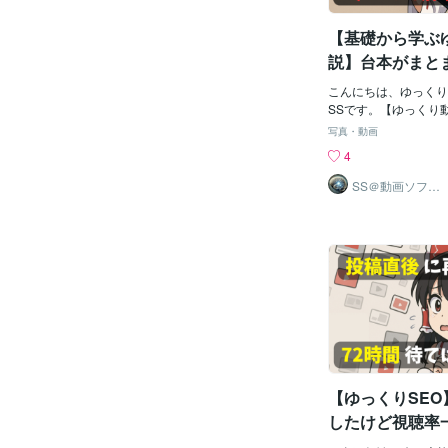
かせますが、数値で正
は、アイテム（テキス
きに便利です。🎉お
など）に動きを加える
【基礎から学ぶ
ロップの位置合わ
キャラをぷるぷる震え
ストをぽよんと跳ねさ
説】台本がまと
ゆらゆら波打たせたり
テーマ1動画」
っているもの」に命を
こんにちは、ゆっくり
成が一気に引き
の機能の役割です。2.
SSです。【ゆっくり
クトの追加方法追加手
ませんか？】「台本を
写真・動画
1. エフェクトをかけ
らかってしまう…」「
4
2. 画面右側「エフェ
ジが伝わらない気がす
クリック3.「アニメ
完璧な構想があっても
SS＠動画ソフト
ウェアエンジニ
から好きなエフェクトを
迷子になる。そんなと
ア
タを調整して完成！パ
解決策が「1テーマ1
力・スライダーで調整
1. 台本が散らかる原因
を見ながら確認できる
めずに書き始める台本
安心です。3. 全15
原因は、構成を決めず
ここからは、YMM4
うことです。「とりあ
ニメーションエフェク
う」と思って始めると
て、それぞれの特徴・
ちこちに飛んでしまい
のポイントを詳しく解
ージが曖昧になること
フェクトを使えばいい
を防ぐためには、事前
も、この章を読めば「
構成を考えることが大
【ゆっくりSEO
だ！」と選べるように
を深掘りせず、思いつ
スクもう一つの原因は
したけど視聴率
せずに思いつきで書く
の初速が伸びな