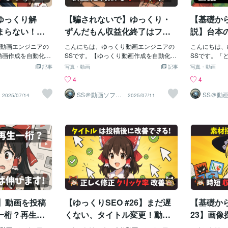
確に調整したいと
ト・画像・立ち絵
語尾：「〜だぜ」「〜なんだぜ」「〜だ
他の動画を参考にするって結構大切だ
続けるならま
AIアシスタ
すすめの使い方：テ
演出機能です。✅
よな」など勢いのある言い回し・一人
と、私は思っているので！色々な意味
型メリット：
代です。弊社
ゆっくり解
【騙されないで】ゆっくり・
【基礎か
させたり、✅ テキ
称：「私」だが、やや男勝りな言葉づか
で！さて、どんな雰囲気の動画かわかり
いデメリット
のスタイルや
せたり、✅ 背景を
ましたか？では、知識を入れていきまし
入プランをご
まらない！「1
ずんだもん収益化終了はフェ
説】台本
…とにかく「止ま
ょう！まず、ゆっくり実況動画とはなん
手軽に、いつ
を意識すると構
イクニュース！7月15日YouTu
ャッチボ
吹き込むのが、こ
動画エンジニアの
なのか。天下のWiki先生によりますと…
こんにちは、ゆっくり動画エンジニアの
なたへ：カス
こんにちは、
締まります！
beポリシー変更の真実を公式
沙の頻出
 基本操作：エフェ
動画作成を自動化し
「棒読みちゃん」「SofTalk」などのAqu
SSです。【ゆっくり動画作成を自動化し
まずご紹介す
SSです。「
順はとても簡単！
書いても、話が散
esTalkを利用した音声合成ソフトを使う
ませんか？】「YouTubeのポリシーが変
れているCha
ってしまって
情報で徹底検証します【ゆっ
然なやり
記事
写真・動画
記事
写真・動画
たいアイテムを選択
視聴者にメッセー
ゲーム実況や車載などの動画出典：Wikip
わったらしいけど、収益化が止まるんじ
のチャットボ
う…」「キャ
くりニュース】
4
4
クト」欄の「＋」を
る…」頭の中では
ediaつまり、ゆっくり動画というのは、
ゃないかと不安…」「誤った情報に振り
その「手軽さ」
で、どちらか
ーション」カテゴリ
、いざ書き出すと
AquesTalkという音声合成ソフトを使用
回されて、どうしたらいいかわからな
画面で、テー
う…」そんな
SS＠動画ソフト
SS＠動
2025/07/14
2025/07/11
ウェアエンジニ
ウェアエ
選ぶ4. パラメー
き、私が見つけた
した動画ということになります。AquesT
い…」2025年7月15日に、YouTubeが収
で、AIがあ
視聴者を引き
ア
ア
ラメータは数値入
動画」の構成です。
alkとはなんぞや？という疑問はまた次の
益化ポリシーの更新を実施します。先に
説の定番キャ
動画の面白さ
でき、プレビュー
とは？🔍 構成を決
機会に説明するとして、ゆっくり動画っ
結論を言ってしまうと、今回は「マイナ
掛け合い」や
す。この記事
ので、初心者でも
が散らかる一番の
て、よく魔女のようなお饅頭が喋ってた
ーアップデート」にとどまる内容です。
「ネット民の
取り入れた台
種類のエフェクト解説
に書き始めてしま
気がするんだけど？と思った方いらっし
ゆっくり動画・ずんだもんの収益化審査
クサクと書き
1. ありがち
に搭載されているア
えず書いてみよ
ゃいませんか？そうなのです。実はこう
に影響を与えるものではありません。し
設定は苦手だ
し過ぎる「説
ト全15種類につい
、気づけば話があ
いう音声合成ソフトを使用しての動画の
かしSNSを中心に「ゆっくり動画の収益
をラクにした
この問題、私
使いどころ・調整
、伝えたいメッセ
ことを、ゆっくり動画と呼ぶようになっ
化が停止する」「ずんだもんの終焉」な
タリの、心強
長々と話すと
説します。どのエ
が多いです。これ
た所以がそのキャラクターたちにあるの
ど、誤解が多いことに気づきました。こ
夢と魔理沙」
てしまうんで
かわからない方
にしっかりとした
です。そのキャラクターたちは『東方 Pr
の記事では、7月15日のYouTubeのポリ
ださい。（※
長くなる- 
この場面にはこれ
切です。💡 テーマ
oject』。上海アリス幻樂団という
シー変更が実際に何を意味するのか、そ
試作用（デモ
が薄れる- 
】動画を投稿
【ゆっくりSEO #26】まだ遅
【基礎から
きで書くことのリ
してゆっくり動画制作者としてどう行動
す。）使い方
くいこれでは
、テーマを深掘り
すべきかを解説します。1. YouTubeポリ
トは期待でき
一桁？再生数
くない、タイトル変更！動画
23】画
こと。これでは視
シーの変更内容まずは公式ポリシーを英
ラクターがい
いのはなぜ…
投稿後にこっそり修正してク
っくり解