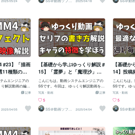
SS＠動画ソフト
SS＠動
2025/05/24
2025/04/18
ウェアエンジニ
ウェアエ
明文をチェック✔
うか。私も最初は
ップ！シリーズ再生リストを設定する
作権侵害になってしまう可能性がありま
談させていた
当にあると思
ずこれ見
ア
ア
確化 → どんな層に
した。この記事で
と、YouTubeが「この動画たちはセッ
す。今回は、ゆっくり解説やゲームレビ
みが「ゆりも
初めてという
実行（Do）：動画投
った副業の可能性
ト」と認識し、次の動画をオススメしや
ューを作る動画制作者向けに、✅ スクシ
証拠。一安心
から起動しな
まったら、次は 実
て詳しくお伝えし
すくなる！✅ 重要なポイントシリーズも
ョの使用はOKかNGか✅ よくある勘違い
てきましたが
で、モチベー
こで「タイトル・説
画を副業にする魅力
のの動画は必ずシリーズ再生リストにす
と違反例✅ 正しく引用するための条件✅
ご笑読いただ
う原因にもな
をしっかり作り込
して非常に魅力的
る！動画の流れがスムーズになるように
安心できる代替手段までをわかりやすく
た。
ださい。YM
イント✅ タイトル →
要で気軽に始められる
並べる！視聴者が続けて見たくなる構成
解説していきます。1. スクショ1枚なら
ではありませ
、クリックされや
いう方でも、ゆっ
を意識する！🐪設定方法1. YouTubeから
使っていい？──大事なのは「使い方」ま
らダウンロー
ません。- ゆっくり
再生リストを開く‼️2. 「…」を押して「再
ず結論から。スクリーンショットを1枚だ
起動しない原因
個性を出しつつ匿
生リストの設定」へ👌3. 再生リストの公
け使うこと自体は、必ずしもNGではあり
のセキュリテ
録音が不要で、テキス
式シリーズとして設定
ません。重要なのは、「枚数」ではな
係しています
 #23】「描画
【基礎から学ぶゆっくり解説 #
【基礎から
なナレーションが
く“どう使ったか”です。引用として使っ
ないときに考
も気軽に始められ
ている場合のみ、著作権法上認められる
の対処法を、
11種類の特
15】「霊夢」と「魔理沙」を
14】投
 初期投資が少なく、
可能性があります。引用が成立するため
に、順を追っ
介！初心者で
理解してますか？キャラクタ
「週1」
実写動画と違い、ゆ
テムエンジニアの
には、以下の4つの条件を満たす必要があ
こんにちは。動画システムエンジニアの
す。1. Sma
こんにちは。
度」から「傾
ーの性格や口調、視点を学べ
チャンネ
材が不要です。- 基
くり解説動画の編集
ります：🔸 自分の主張を補足する目的
SSです。今回は、ゆっくり解説動画を作
多いのがこれ
SSです。ゆ
と編集ソフト、そし
見やすく、印象に
で、必要最小限の範囲で使用している🔸
るときに誰もがぶつかる壁――「キャラ
ると「Wind
と、「毎日出
ちょっとマニ
ば台本のセリフがスラスラ書
せちゃい
記事
写真・動画
記事
写真・動画
価なカメラやマイクを
ています。「素材
自分の解説・主張が「主」で、引用部分
のセリフが毎回ブレる」問題に向き合う
した」という
「週1だと少
標変換」も！
けるんです！「漫才」や「天
スと「お
5
5
め、コストを抑え
か画面がのっぺり
が「従」になっている🔸 出典が明記され
記事です。「霊夢ってこんなキャラだっ
せなくなって
不定期になる
イズに悩む人
然ボケ」を意識して視聴者の
かりやす
動画の強みです。
画像が読みにく
ている（例：「出典：○○公式サイト」な
け？」「魔理沙が敬語しゃべってな
ndowsが
悩み、ありま
SS＠動画ソフト
SS＠動
2025/04/05
2025/04/04
ウェアエンジニ
ウェアエ
っくり動画で収益を
」「そもそもエフ
ど）🔸 ナレーションや字幕などで、画像
い？」「二人の会話がなんかぎこちな
れない」と判
気ゆっくりチ
心を掴みましょう！
ア
ア
問に答えます。✅
ばいいの？」そん
の必要性が明確に説明されているこれら
い…」そんなふうに思った経験、ありま
めているだけ
投稿頻度ごと
件とその達成方法Yo
いのが、YMM4の
の条件を満たしていない場合、たとえ1枚
せんか？キャラ設定とセリフが整ってい
はありません
のスタイルを
指すためには、まず
能です。この記事
でも無断使用と判断される可能性があり
るだけで、動画の印象がぐっと上がりま
で【詳細情報
とめました。
要があります。1.
された描画エフェク
ます。✅ 「出典を書けばOK」「ちょっと
す。この記事では、ゆっくり解説の定番
（※ここが目
の関係YouT