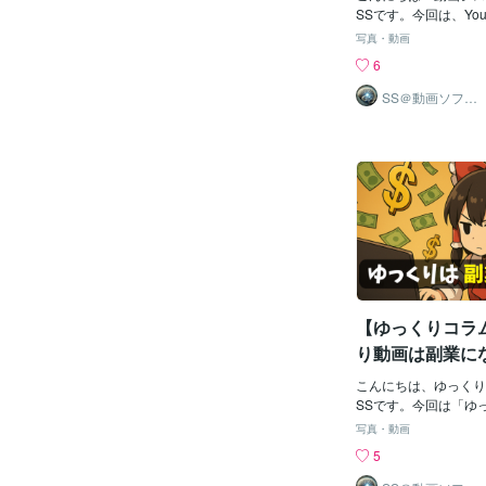
率が驚くほど改
SSです。今回は、You
を加速させる「PDCA
ムネやタイトル
写真・動画
て詳しく解説します！1
して質の高い動
6
とは？PDCAとは Pla
教えます
（実行）→ Check（評
SS＠動画ソフト
ウェアエンジニ
善） の4ステップを
ア
成長させる手法 です
と トヨタの生産方式
たものですが、YouTu
きる んです！💡 You
と…✅ クリック率（C
魅力的なサムネ＆タイ
維持率が上がる！ →
＆カット✅ 検索流入が
キーワードを選定＆最
く活用すれば、再生回
【ゆっくりコラム
加につながる というわ
（Plan）：目標設定
り動画は副業に
確な目標を決める こと
コツコツ積み重
標の例CTR（クリッ
こんにちは、ゆっくり
所得」に？趣味
る！視聴維持率を○%
SSです。今回は「ゆ
入を○%アップさせる！
して始めるための方法
して楽しい動画
写真・動画
ポイント！✔ キーワード
解説します。「実写や
5
検索のサジェスト・Goo
と…」「動画編集って
dIQなどを活用✔ 競合
せない…」そんな悩み