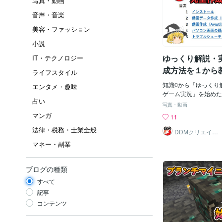
写真・動画
音声・音楽
美容・ファッション
小説
ゆっくり解説・
IT・テクノロジー
成方法を１から教
ライフスタイル
ube講座
知識0から「ゆっくり
エンタメ・趣味
ゲーム実況」を始めた
占い
チューバーが、ゆっく
写真・動画
１からお伝えします。
マンガ
11
は、ゲーム実況や解説
法律・税務・士業全般
いキャラクターがセリ
DDMクリエイタ
ー
説する動画です。この
マネー・副業
んもYouTubeなど
るのではないでしょう
解説できちゃうところ
ブログの種類
す。商品のPRや会社
すべて
できるコンテンツだと
ステムエンジニアとし
記事
ubeで「収益化済み
コンテンツ
ャンネルを運営してお
ウハウを元に動画作成