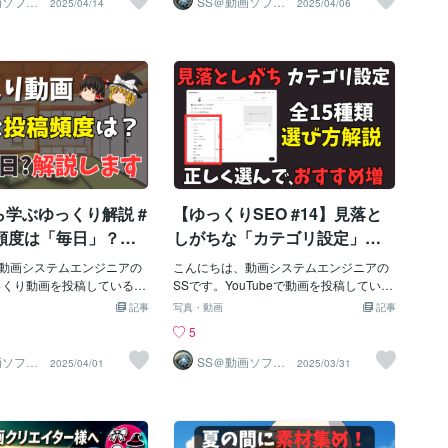
画ソフト
SS＠動画ソフト
2025/04/14
2025/04/06
ンジニ
ウェアエンジニ
だきました。今までの苦し
います。特に、動画編集が
フォーマンスで作業をサポートこのよう
聴者との接点」が足りないだけかもしれ
て
継続でおすすめが激増しま
ア
どし」になら前進している
方にとって、ソフトが最初
に、Parallels Desktopは仮想化のハード
ません。今回ご紹介するのは、YouTube
す！
です。とりとめもなくなっ
いというのは非常に不安
ルをぐっと下げてくれます。2. Parallels
公式が提供する「コミュニティ投稿機
そろそろ終わり。最後まで
ションを一気に下げてしま
Desktopのインストール手順⭕️ ダウンロ
能」。実は2024年から登録者数に関係な
きありがとうございまし
ります。でも、安心してく
ードからインストールまでの流れParallel
く、すべてのチャンネルで使えるように
M4は決して壊れているわけ
s Desktopを導入する最初の一歩は、公式
なりました。この記事では、小規模チャ
ん。むしろ、正規の場所か
サイトからのダウンロ
ンネルでも“視聴者との接点”を強化でき
ドされたYMM4であれば、
る最重要機能、コミュニティ投稿につい
のほとんどは「Windows
て解説していきます！1. コミュニティ投
ィ機能」や「誤設定」が関
稿とは？YouTube動画投稿との違い・活
。今回は、YMM4が起動し
用のメリットとは？「コミュニティ投
学ぶゆっくり解説 #
【ゆっくりSEO #14】見落と
えられる代表的な原因とそ
稿」とは、YouTube上で動画以外の内容
初心者の方でも分かるよう
（文章・画像・アンケートなど）を発信
稿頻度は「毎日」？
しがちな「カテゴリ設定」を
てやさしく説明していきま
できる機能です。2024年からは、登録者
！？毎日投稿してる本
解説！「教育」と「ハウツー
rtScreenによるブロック最も
動画システムエンジニアの
数の制限も撤廃され、すべてのYouTube
こんにちは、動画システムエンジニアの
ルの「インプレ」見
とスタイル」は何が違う？全1
。YMM4を起動しようとす
っくり動画を投稿している
チャンネルで利用可能になりました。
SSです。YouTubeで動画を投稿している
owsによってPCが保護されま
したほうがいいのかな？」
【主な特徴】●チャンネルの[投稿]タブに
と、ついつい「タイトル」「サムネ」
ます！動画投稿ペー
5種類のカテゴリをわかりやす
記事
写真・動画
記事
青い画面が表示され、動か
なすぎる？」「時間がなくて
表示される●登録者のホーム画面や通知欄
「タグ」には力を入れるけど…「カテゴ
すすめ」の関係もわ
く教えます…これを見て設定
5
しまう現象です。これはWi
けど大丈夫？」――そんな
にも表示される（スマホ閲覧が多い視聴
リ」は適当に済ませていませんか？実は
く解説します
するだけでおすすめが急増し
「未知の提供元のアプリかもし
せんか？今回は、実際の人
者にも届きやすい）●投稿には「いいね」
これ、ものすごく「もったいない」！💡
画ソフト
SS＠動画ソフト
2025/04/01
2025/03/31
ンジニ
ウェアエンジニ
断して、一時的に起動を止
ャンネルの事例とともに、
「コメント」「アンケート投票」などの
カテゴリ設定は、動画の“住所”のような
ます！
ア
で、ウイルスという意味で
の特徴や初心者におすすめ
リアクションがつけられる●投稿内容には
ものYouTubeには全部で15種類のカテゴ
。💡操作方法：✅青い画面
、初心者向けにやさしくま
文章・画像・GIF・動画リンク・アンケー
リが用意されています。教育、エンター
】というリンクをクリック
1. 投稿頻度とアルゴリズム
ト・クイズ形式の質問などが使用可能✅
テイメント、ブログ、ゲーム、ニュース
立たないので注意）✅表示さ
ubeのアルゴリズムは「定期
一言で言えば「YouTube内にあるSNS投
と政治…などなど。動画を投稿する際に