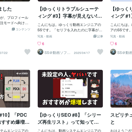
なサービスをご提
題のニュースを漫画化、解説したり、鬼
オワコンなの
ました
【ゆっくりトラブルシューテ
【ゆっく
非ご覧ください。
滅の刃やスパイファミリーなどの流行が
画」は、東方P
あれば積極的に取り込んで「共感性」で
夢や魔理沙）と
ィング #3】字幕が見えない!?
ィング #
が、プロフィール
楽しませるチャンネルである。絵を書い
成ソフトを使っ
YMM4の「字幕設定」や「レイ
のに音声が
注モードへ向け
たりする場合は、オリジナルではなく
こんにちは。ゆっくり動画エンジニアの
やニコニコ動
こんにちは。
々にやっていくの
ヤー」を見直そう…もしかし
よくある
コンテンツ
「人気のジャンル」だけに特化している
SSです。「セリフを入れたのに字幕が出
た。しかし、
アのSSです
ます。以降準備次
ほど、現在共感型である。一方、オリジ
てこない」「字幕は読ませてるのに、画
ることが増え
も、ゆっくり
たら「フォント」が原因か
徹底解決
写真・動画
記事
写真・動画
(^▽^)/実は動画
ナル作品の割合が多いほど「過去再現
面には何も見えない」「編集画面では見
ぜ今も可能性
も上げたし、
も？ボイスアイテムの使い
でよくあ
6
6
ます、カットであ
型」となる。時事問題、共感性を訴え
えてるのに、再生すると字幕が表示され
きます。■■「
に、完全に無
も大事です。僕自
方・表示方法を詳しく解説し
介…これ
る、見やすさ重視の動画は共感型が多
ない」こんな“あるあるトラブル”に遭遇
由」■■以下
ら、作業が止
SS＠動画ソフト
SS＠動
07/22
2025/04/17
ます。僕自身はゆ
ウェアエンジニ
ウェアエ
い。特に、スピリチュアルのようなきれ
したこと、ありませんか？今回は、ゆっ
動画」は一部
な「あるある
ます！
ボイス」
ア
ア
解説動画を製作し
いな映像、人がしゃべってたり笑顔にな
くりMovieMaker4（YMM4）で字幕が表
ます：YouT
ほど必ず一度
いです。やりがい
るフリー素材を突っつけて「それっぽい
示されないときに考えられる3つの原因と
ubeは202
の記事では、Y
。 夏になりまし
気持ちよさそうな映像」を多く多様する
その解決法を、具体的な操作方法つきで
ツ」や「付加
er4）で「
、熱中症に気を付
のは現在が多い。あと、声を個人で出し
紹介していきます。字幕はゆっくり解説
収益化対象外
に、✅ よく
たり、顔出しして解説するのもこの共感
動画の「顔」とも言える重要な要素で
した。ゆっく
に試す解決ス
型が多い。次に分かりやすいのが②の過
す。ほんの少しの設定ミスで字幕が消え
された形式（
作業習慣まで
去再現型。歴史や実績を説明する、「公
てしまうのは、避けたいトラブルのひと
ショー形式、
報告を元にし
共情報」で稼ぐタイプである。顔出しは
つ。✅ このnoteを参考に、トラブルの原
ルゴリズムが
1. 音が出
せず、ゆっくり声やボイスロイドを使っ
因を1つずつ丁寧にチェックしてみてくだ
誤判定するこ
と【超基本】
て「リスクを負わずに成果を出す」こと
さい。動画では、実際の操作画面を使っ
グった」と思
#10】「PDC
【ゆっくりSEO #8】「シリー
スピリチ
が多い。歴史解説、偉人解説など「実績
て詳しく解説しています。併せてぜひご
ミス・設定の
があって数がある、統計的に認め
覧ください！1. 字幕の表示設定がオフに
✅ まずはボ
おすすめ爆増！
ズ再生リスト」って知って
と
なっているまず最初に確認すべきは、
う●タイムラ
率や視聴維持
る？単なる再生リストじゃな
テムエンジニアの
「そもそも字幕が表示される設定になっ
こんにちは。動画システムエンジニアの
にあると、無
おはようござ