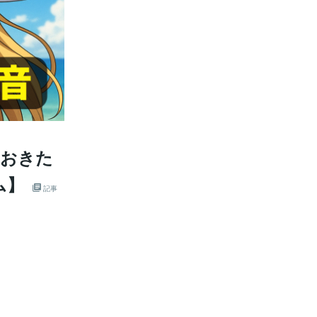
ておきた
ム】
記事