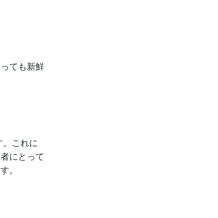
とっても新鮮
す。これに
聴者にとって
ます。