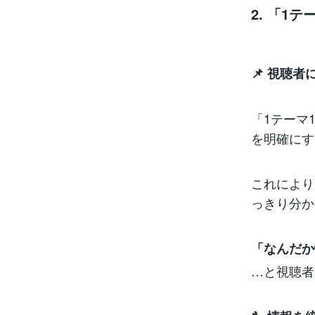
2. 「1
📌 視聴
「1テーマ
を明確にす
これにより
っきり分か
「なんだか
…と視聴者