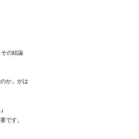
、その結論
たのか」がは
い」
重要です。