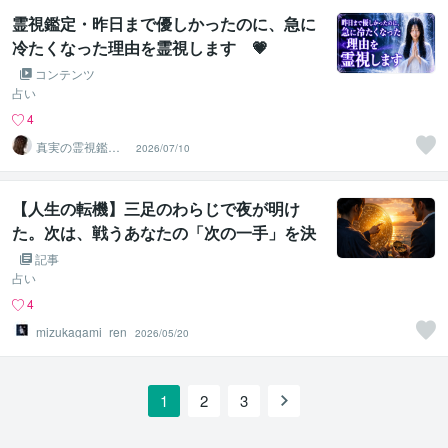
霊視鑑定・昨日まで優しかったのに、急に
冷たくなった理由を霊視します 💗
コンテンツ
占い
4
真実の霊視鑑定
2026/07/10
✨アダ369✨
【人生の転機】三足のわらじで夜が明け
た。次は、戦うあなたの「次の一手」を決
める番。
記事
占い
4
mizukagami_ren
2026/05/20
1
2
3