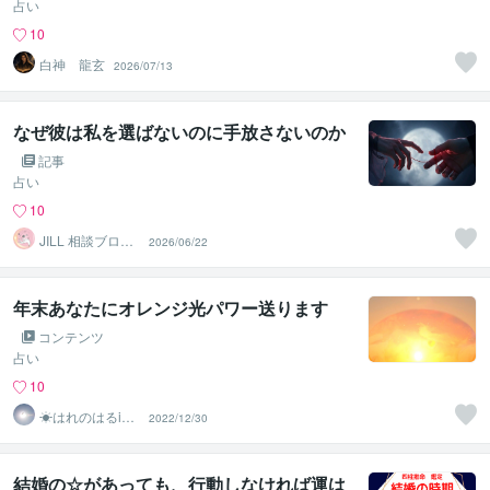
占い
10
白神 龍玄
2026/07/13
なぜ彼は私を選ばないのに手放さないのか
記事
占い
10
JILL 相談ブログ
2026/06/22
更新中❤︎
年末あなたにオレンジ光パワー送ります
コンテンツ
占い
10
☀はれのはるiec
2022/12/30
∞◉
結婚の☆があっても、行動しなければ運は