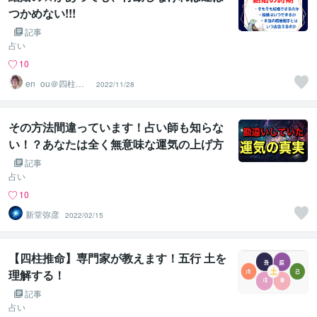
つかめない!!!
記事
占い
10
en_ou＠四柱推
2022/11/28
命鑑定士＆婚活
コンサル
その方法間違っています！占い師も知らな
い！？あなたは全く無意味な運気の上げ方
をしている！
記事
占い
10
新堂弥彦
2022/02/15
【四柱推命】専門家が教えます！五行 土を
理解する！
記事
占い