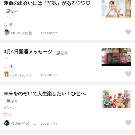
運命の出会いには「前兆」がある♡♡♡
記事
占い
15
en_ou＠四柱推
2022/05/07
命鑑定士＆婚活
コンサル
3月4日開運メッセージ
記事
占い
14
ともりんママ❤
2022/03/03
ノマドワーカー
若林朋凛
未来をのぞいて人生楽したい！ひとへ
記事
占い
12
占術研究家 望
2023/11/11
月 澪