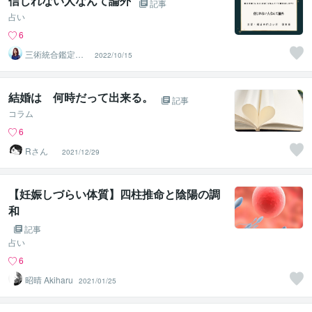
信じれない人なんて論外
記事
占い
6
三術統合鑑定
2022/10/15
師 優未華
結婚は 何時だって出来る。
記事
コラム
6
Rさん
2021/12/29
【妊娠しづらい体質】四柱推命と陰陽の調
和
記事
占い
6
昭晴 Akiharu
2021/01/25