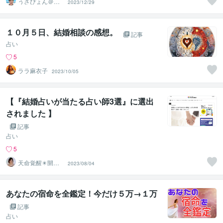
うさぴょん＠癒
2023/12/29
し系アラフィフ
心寄り添い人
１０月５日、結婚相談の感想。
記事
占い
5
ララ麻衣子
2023/10/05
【『結婚占いが当たる占い師3選』に選出
されました 】
記事
占い
5
天命覚醒✴️開運
2023/08/04
コンサルタント
☪️まさこ
あなたの宿命を全鑑定！今だけ５万→１万
記事
占い