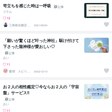
苛立ちを感じた時は一呼吸
記事
コラム
12
三術統合鑑定
2021/09/24
師 優未華
「願いが驚くほど叶った神社」駆け付けて
下さった龍神様が愛おしい♡
記事
占い
11
愛理 スピリチ
2022/12/13
ュアルメッセン
ジャー
お２人の相性鑑定♡今ならお２人の「宇宙
盤」サービス‼
記事
占い
11