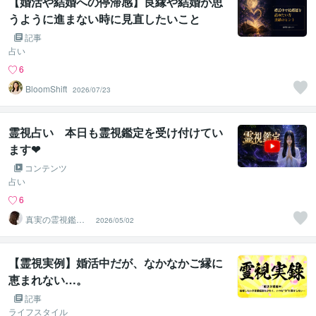
【婚活や結婚への停滞感】良縁や結婚が思
うように進まない時に見直したいこと
記事
占い
6
BloomShift
2026/07/23
霊視占い 本日も霊視鑑定を受け付けてい
ます❤
コンテンツ
占い
6
真実の霊視鑑定
2026/05/02
✨アダ369✨
【霊視実例】婚活中だが、なかなかご縁に
恵まれない…。
記事
ライフスタイル