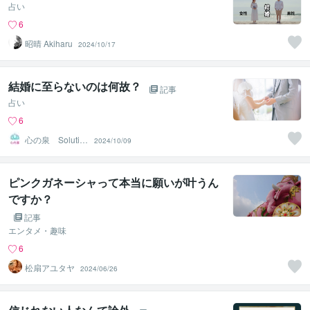
占い
6
昭晴 Akiharu
2024/10/17
結婚に至らないのは何故？
記事
占い
6
心の泉 Solutio
2024/10/09
nHeart
ピンクガネーシャって本当に願いが叶うん
ですか？
記事
エンタメ・趣味
6
松扇アユタヤ
2024/06/26