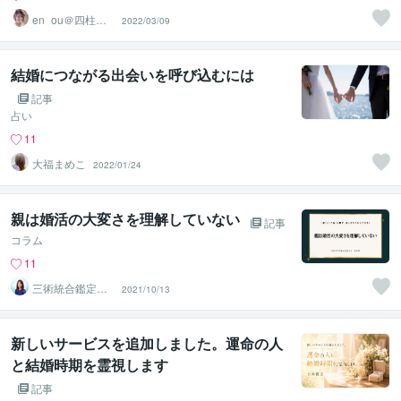
en_ou＠四柱推
2022/03/09
命鑑定士＆婚活
コンサル
結婚につながる出会いを呼び込むには
記事
占い
11
大福まめこ
2022/01/24
親は婚活の大変さを理解していない
記事
コラム
11
三術統合鑑定
2021/10/13
師 優未華
新しいサービスを追加しました。運命の人
と結婚時期を霊視します
記事