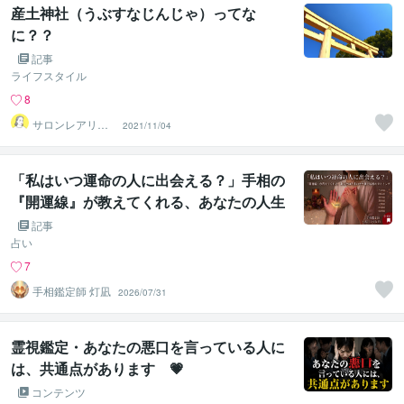
産土神社（うぶすなじんじゃ）ってな
に？？
記事
ライフスタイル
8
サロンレアリ
2021/11/04
ゼ 澁谷真由花
「私はいつ運命の人に出会える？」手相の
『開運線』が教えてくれる、あなたの人生
のモテ期と結婚のタイミング
記事
占い
7
手相鑑定師 灯凪
2026/07/31
霊視鑑定・あなたの悪口を言っている人に
は、共通点があります 💗
コンテンツ