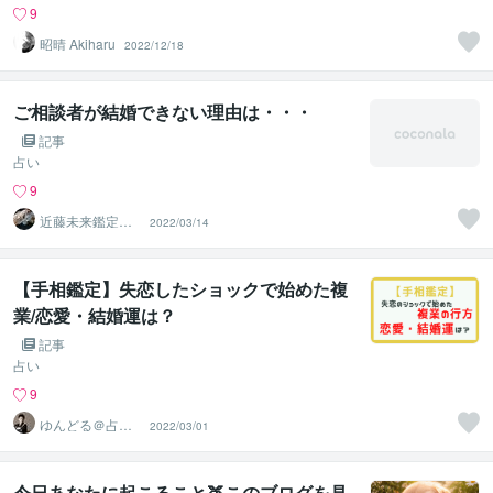
9
昭晴 Akiharu
2022/12/18
ご相談者が結婚できない理由は・・・
記事
占い
9
近藤未来鑑定
2022/03/14
近藤 光 【移転
済】
【手相鑑定】失恋したショックで始めた複
業/恋愛・結婚運は？
記事
占い
9
ゆんどる＠占い
2022/03/01
より地道な努力
今日あなたに起こること🍑このブログを見