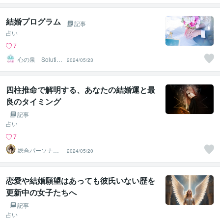
結婚プログラム
記事
占い
7
心の泉 Solutio
2024/05/23
nHeart
四柱推命で解明する、あなたの結婚運と最
良のタイミング
記事
占い
7
総合パーソナル
2024/05/20
占い【最新AI鑑
定】
恋愛や結婚願望はあっても彼氏いない歴を
更新中の女子たちへ
記事
占い