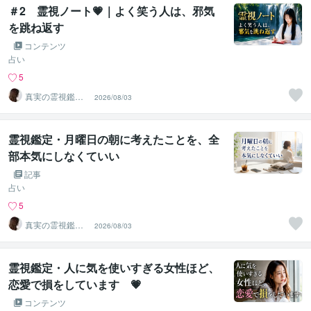
＃2 霊視ノート💗｜よく笑う人は、邪気
を跳ね返す
コンテンツ
占い
5
真実の霊視鑑定
2026/08/03
✨アダ369✨
霊視鑑定・月曜日の朝に考えたことを、全
部本気にしなくていい
記事
占い
5
真実の霊視鑑定
2026/08/03
✨アダ369✨
霊視鑑定・人に気を使いすぎる女性ほど、
恋愛で損をしています 💗
コンテンツ