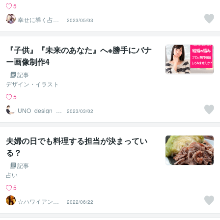
5
幸せに導く占い
2023/05/03
師 神さん（カ
ミサン）
『子供』『未来のあなた』へ※勝手にバナ
ー画像制作4
記事
デザイン・イラスト
5
UNO_design_o
2023/03/02
ffice
夫婦の日でも料理する担当が決まってい
る？
記事
占い
5
☆ハワイアンス
2022/06/22
ピリチュル☆～
ハナイノウエ