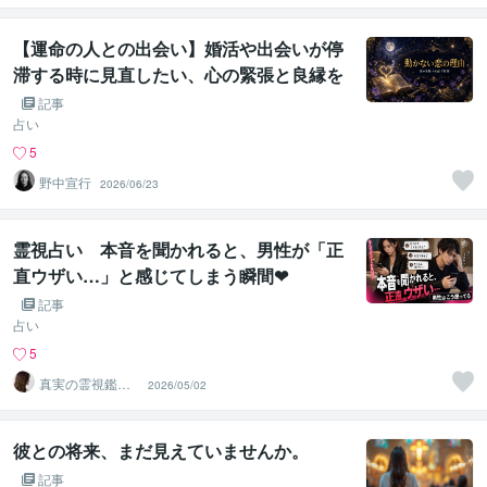
【運命の人との出会い】婚活や出会いが停
滞する時に見直したい、心の緊張と良縁を
引き寄せる視点
記事
占い
5
野中宣行
2026/06/23
霊視占い 本音を聞かれると、男性が「正
直ウザい…」と感じてしまう瞬間❤
記事
占い
5
真実の霊視鑑定
2026/05/02
✨アダ369✨
彼との将来、まだ見えていませんか。
記事