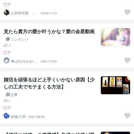
7
占術研究家 望
2023/11/10
月 澪
見たら貴方の愛か叶うかな？愛の金星動画
コンテンツ
占い
7
☀はれのはるiec
2021/10/30
∞◉
婚活を頑張るほど上手くいかない原因【少
しの工夫でモテまくる方法】
記事
占い
7
結城 心羽
2021/08/30