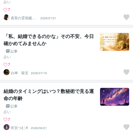
占い
7
真実の霊視鑑定
2026/07/21
✨アダ369✨
「私、結婚できるのかな」その不安、今日
確かめてみませんか
記事
占い
7
白神 龍玄
2026/07/19
結婚のタイミングはいつ？数秘術で見る運
命の年齢
記事
占い
7
宵宮つむぎ
2026/06/21