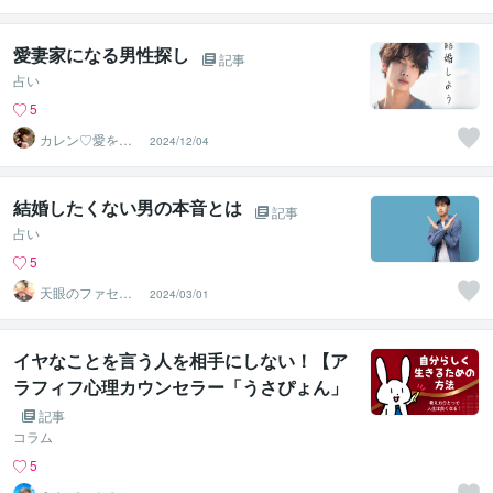
化≫◆星桜龍
愛妻家になる男性探し
記事
占い
5
カレン♡愛を届
2024/12/04
ける占い師
結婚したくない男の本音とは
記事
占い
5
天眼のファセッ
2024/03/01
ト
イヤなことを言う人を相手にしない！【ア
ラフィフ心理カウンセラー「うさぴょん」
のココナラ電話相談】
記事
コラム
5