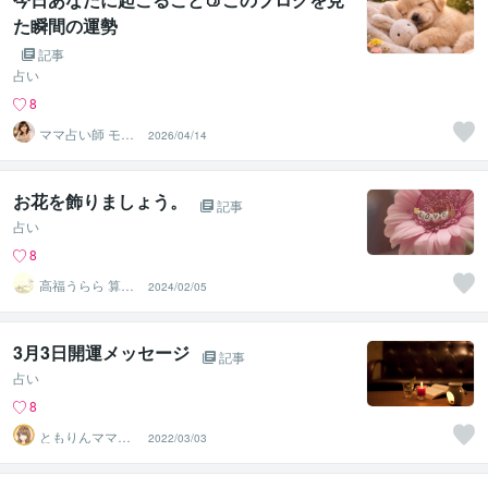
た瞬間の運勢
記事
占い
8
ママ占い師 モモ
2026/04/14
たろっと
お花を飾りましょう。
記事
占い
8
高福うらら 算命
2024/02/05
学＆タロット占
い屋
3月3日開運メッセージ
記事
占い
8
ともりんママ❤
2022/03/03
ノマドワーカー
若林朋凛