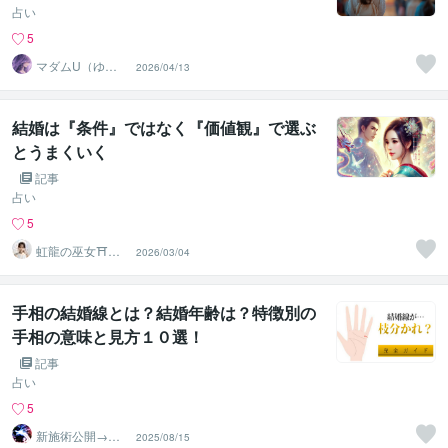
占い
5
マダムU（ゆ
2026/04/13
ー）恋愛の迷い
即断します
結婚は『条件』ではなく『価値観』で選ぶ
とうまくいく
記事
占い
5
虹龍の巫女⛩️星
2026/03/04
名いお
手相の結婚線とは？結婚年齢は？特徴別の
手相の意味と見方１０選！
記事
占い
5
新施術公開→≪
2025/08/15
相手意識強制変