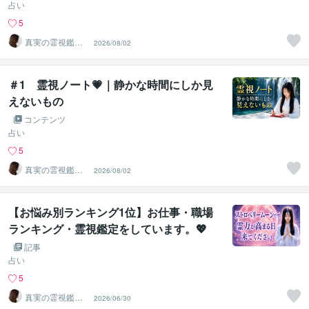
占い
5
真実の霊視鑑定
2026/08/02
✨アダ369✨
＃1 霊視ノート💗｜静かな時間にしか見
えないもの
コンテンツ
占い
5
真実の霊視鑑定
2026/08/02
✨アダ369✨
【お悩み別ランキング1位】お仕事・職場
ランキング・霊視鑑定をしています。💖
記事
占い
5
真実の霊視鑑定
2026/06/30
✨アダ369✨