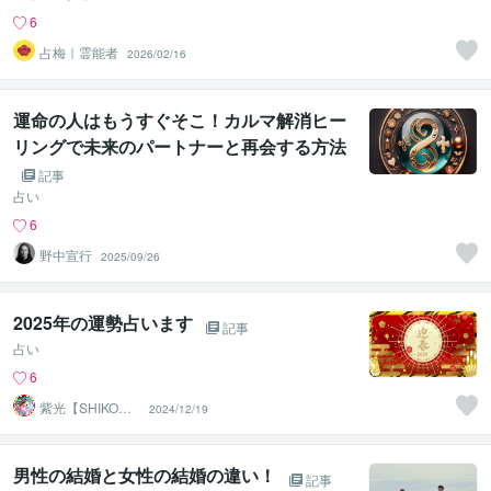
6
占梅｜霊能者
2026/02/16
運命の人はもうすぐそこ！カルマ解消ヒー
リングで未来のパートナーと再会する方法
記事
占い
6
野中宣行
2025/09/26
2025年の運勢占います
記事
占い
6
紫光【SHIKO】
2024/12/19
遠隔透視鑑定士
男性の結婚と女性の結婚の違い！
記事