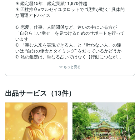
✴️ 鑑定歴15年、鑑定実績11,870件超

✴️ 四柱推命×マルセイユタロットで “現実が動く” 具体的
な開運アドバイス

☪️ 恋愛、仕事、人間関係など、迷いの中にいる方が
「自分らしい幸せ」を見つけるためのサポートを行って
います

☪️ 「望む未来を実現できる人」と「叶わない人」の違
いは “自分の使命とタイミング” を知っているかどうか

☪️ 私の鑑定は、単なる占いではなく【行動につながる
開運コンサルティング】です

もっと見る
☪️ 四柱推命で宿命と運気の流れを、タロットで“今”の心
の動きを読み解きます

⭐️ 対象

出品サービス（13件）
✅ 恋愛・離婚・結婚で悩んでいる方

✅ 相手の本音が分からず苦しい方

✅ 自分の使命・仕事・人生を再構築したい方

⭐️ 受賞歴・メディア掲載

・2023.6 ココナラ公式【認定占い師】昇格

・2023.6【結婚占いが当たる電話占い師3選】選出 
http
s://coconala.com/magazine/34559
・2023.9【認定占い師5選（電話占い部門）】選出 
http