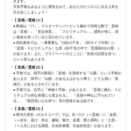
きます。

天気予報をみるように運気をみて、あなたのビジネスに次元上昇を
引き起こしましょう！
・【 直感／霊感 (1) 】
● 数秘は「11」。マスターナンバーという極めて特殊な数で、意味
は「直感」、「巫女体質」、「スピリチュアル」。感性が強く、深
い使命を持っていると言われています。

● 四柱推命では、一番重要な「日柱の干支」（60タイプ分類）に
「霊感・スピリチュアル」な星（60干支の中で「霊感第2位の星」）
があります。また、プライベートのところに「前世の記憶を持つ」
・【 直感／霊感 (2) 】
● 手相では、両手の親指に「直感」を意味する「仏眼」という手相が
あります。両手に「仏眼」がある人はかなり稀で、とても強い「直
感力」があるとされています。

● 手相では、右手に「神秘十字線」があります。「霊感に優れ、スピ
リチュアル的な幸運にも恵まれる」、「先祖や神仏に守られてい
る」、「慈悲深い心を持つ」等の意味がある線です。
・【 直感／霊感 (3) 】
● 西洋占星術（ホロスコープ）では、8ハウス（＝霊感）に「金星」
（＝好き、喜び、幸せ、趣味、魅力、金運、愛と調和）と「土星」