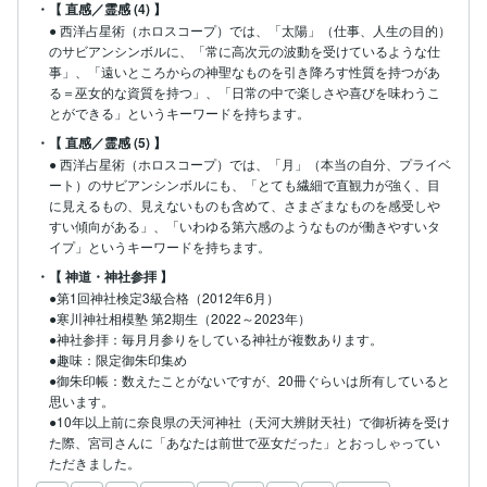
・【 直感／霊感 (4) 】
● 西洋占星術（ホロスコープ）では、「太陽」（仕事、人生の目的）
のサビアンシンボルに、「常に高次元の波動を受けているような仕
事」、「遠いところからの神聖なものを引き降ろす性質を持つがあ
る＝巫女的な資質を持つ」、「日常の中で楽しさや喜びを味わうこ
とができる」というキーワードを持ちます。
・【 直感／霊感 (5) 】
● 西洋占星術（ホロスコープ）では、「月」（本当の自分、プライベ
ート）のサビアンシンボルにも、「とても繊細で直観力が強く、目
に見えるもの、見えないものも含めて、さまざまなものを感受しや
すい傾向がある」、「いわゆる第六感のようなものが働きやすいタ
イプ」というキーワードを持ちます。
・【 神道・神社参拝 】
●第1回神社検定3級合格（2012年6月）

●寒川神社相模塾 第2期生（2022～2023年）

●神社参拝：毎月月参りをしている神社が複数あります。

●趣味：限定御朱印集め

●御朱印帳：数えたことがないですが、20冊ぐらいは所有していると
思います。

●10年以上前に奈良県の天河神社（天河大辨財天社）で御祈祷を受け
た際、宮司さんに「あなたは前世で巫女だった」とおっしゃってい
ただきました。