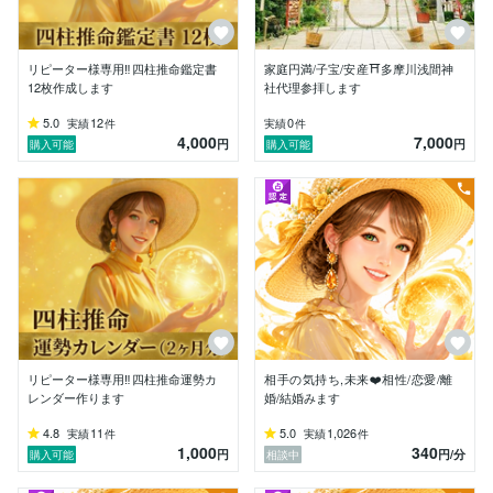
s://coconala.com/curations/122
⭐️ 実績

リピーター様専用‼️四柱推命鑑定書
家庭円満/子宝/安産⛩多摩川浅間神
・鑑定歴：15年  

12枚作成します
社代理参拝します
・鑑定実績：11,800件超  

・ココナラ販売数：1,800件超  

5.0
12
0
実績
件
実績
件
4,000
7,000
・リピート率：90％超  

円
円
購入可能
購入可能
・ココナラ累計売上：3,000万円超

⭐️ 占術

四柱推命（鳥海流）／マルセイユタロット78枚／数秘
術／個性心理學  他

⭐️ 得意分野

✡️ 経営コンサル・法人顧問

✡️ 時期よみ

✡️ 使命・自己分析

✡️ 転職

リピーター様専用‼️四柱推命運勢カ
相手の気持ち,未来❤️相性/恋愛/離
✡️ 恋愛・結婚・離婚・相性

レンダー作ります
婚/結婚みます
✡️ 相手の気持ち・未来

4.8
11
5.0
1,026
実績
件
実績
件
✡️ 人間関係・家族

1,000
340
円
円
/分
購入可能
相談中
⭐️ 鑑定スタイル
