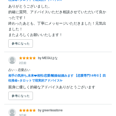
ありがとうございました。

的確に質問、アドバイスいただき相談させていただいて良か
ったです！

終わったあとも、丁寧にメッセージいただきました！元気出
ました！

またよろしくお願いいたします！
参考になった
by MEGUはな
2日前
占い
>
恋愛占い
相手の気持ち,未来❤️相性/恋愛/離婚/結婚みます 【恋愛専門14年☪️】四
柱推命×タロットで現実的アドバイス✨
親身に優しく的確なアドバイスありがとうございます
参考になった
by greenteastone
3日前