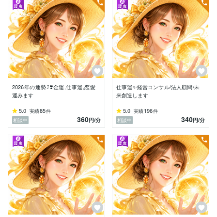
・丁寧に、でも現実的に

・抽象論ではなく「具体的な行動指針」

・あなたが軽やかに前進できるようサポート

・「今できることが分かった」「心がすっと軽くなっ
た」そんなお声を多くいただいています

⭐️ 経歴と使命

 早稲田大学政治経済学部卒業後、公的機関、大学職員
として勤務するも、環境不適合から心身を壊す日々。1
5年以上の暗闇の中で「自分の使命とは何か」、「どう
2026年の運勢⤴︎❣️金運,仕事運,恋愛
仕事運✨経営コンサル/法人顧問/未
生きれば本当に幸せなのか」を模索し続けました。

運みます
来創造します
 その過程で四柱推命、タロット、数秘術、個性心理學®
5.0
85
5.0
196
実績
件
実績
件
を学び、1,000万円以上を自己投資。そして、“使命に気
360
340
円
/分
円
/分
相談中
相談中
づく”ことで、人生が一変。

「生まれ持った才能を開花させ、自分らしく輝きたい」
と願う方々の未来を支えるため、2014年に開運コンサ
ルタント®として独立。

「使命に気づき、行動することで人は何度でも生まれ変
われる」

その信念のもと、“魂の望む道”へ導く鑑定・講師・法人
顧問など多方面で活動中！

✨ 初めての方もご安心ください

どんな状況でも、あなたの中には“希望の種”があります
