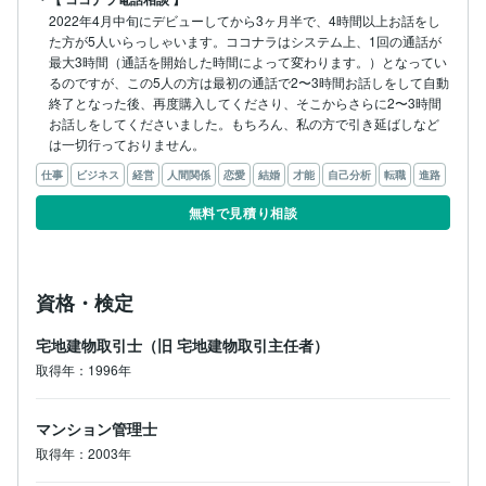
2022年4月中旬にデビューしてから3ヶ月半で、4時間以上お話をし
た方が5人いらっしゃいます。ココナラはシステム上、1回の通話が
最大3時間（通話を開始した時間によって変わります。）となってい
るのですが、この5人の方は最初の通話で2〜3時間お話しをして自動
終了となった後、再度購入してくださり、そこからさらに2〜3時間
お話しをしてくださいました。もちろん、私の方で引き延ばしなど
は一切行っておりません。
仕事
ビジネス
経営
人間関係
恋愛
結婚
才能
自己分析
転職
進路
無料で見積り相談
資格・検定
宅地建物取引士（旧 宅地建物取引主任者）
取得年：1996年
マンション管理士
取得年：2003年