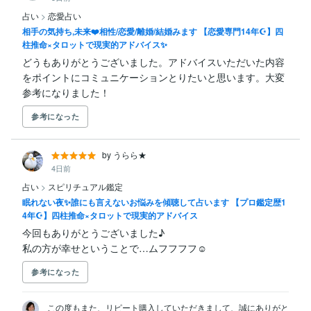
占い
>
恋愛占い
相手の気持ち,未来❤️相性/恋愛/離婚/結婚みます 【恋愛専門14年☪️】四
柱推命×タロットで現実的アドバイス✨
どうもありがとうございました。アドバイスいただいた内容
をポイントにコミュニケーションとりたいと思います。大変
参考になりました！
参考になった
by うらら★
4日前
占い
>
スピリチュアル鑑定
眠れない夜✨誰にも言えないお悩みを傾聴して占います 【プロ鑑定歴1
4年☪️】四柱推命×タロットで現実的アドバイス
今回もありがとうございました♪

私の方が幸せということで…ムフフフフ☺
参考になった
この度もまた、リピート購入していただきまして、誠にありがと