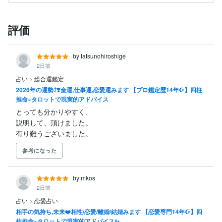
評価
by tatsunohiroshige
2日前
占い
>
総合運鑑定
2026年の運勢⤴︎❣️金運,仕事運,恋愛運みます 【プロ鑑定歴14年☪️】四柱
推命×タロットで現実的アドバイス
とっても分かりやすく、

説明して、頂けました。

有り難うございました。
参考になった
by mkos
2日前
占い
>
恋愛占い
相手の気持ち,未来❤️相性/恋愛/離婚/結婚みます 【恋愛専門14年☪️】四
柱推命×タロットで現実的アドバイス✨