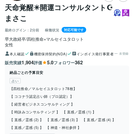
天命覚醒✴️開運コンサルタント☪️
まさこ
最終ログイン：
2分前
稼働状況
対応可能です
早大政経卒/四柱推命×マルセイユタロット
女性
本人確認
機密保持契約(NDA)
インボイス発行事業者
未登録
1,904
5.0
362
販売実績
評価
フォロワー
納品ごとの予算目安
占い
【四柱推命／マルセイユタロット78枚】
【 ココナラ認定占い師（プロ認定）】
【 経営者ビジネスコンサルティング 】
【 時詠みコンサルティング 】
【 直感／霊感 (1) 】
【 直感／霊感 (2) 】
【 直感／霊感 (3) 】
【 直感／霊感 (4) 】
【 直感／霊感 (5) 】
【 神道・神社参拝 】