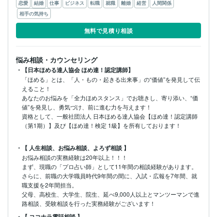
恋愛
結婚
仕事
ビジネス
転職
就職
離婚
経営
人間関係
相手の気持ち
無料で見積り相談
悩み相談・カウンセリング
・【日本ほめる達人協会 ほめ達！認定講師】
「ほめる」とは、「人・もの・起きる出来事」の“価値”を発見して伝
えること！

あなたのお悩みを「全力ほめスタンス」でお聴きし、寄り添い、“価
値”を発見し、勇気づけ、前に進む力を与えます！

資格として、一般社団法人 日本ほめる達人協会【ほめ達！認定講師
（第1期）】及び【ほめ達！検定 1級】を所有しております！

・【 人生相談、お悩み相談、よろず相談 】
お悩み相談の実務経験は20年以上！！！

まず、現職の「プロ占い師」として11年間の相談経験があります。

さらに、前職の大学職員時代9年間の間に、入試・広報を7年間、就
職支援を2年間担当。

父母、高校生、大学生、院生、延べ9,000人以上とマンツーマンで進
路相談、受験相談を行った実務経験がございます！
・【 ココナラ電話相談 】