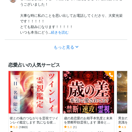
うございました！

大事な時に私のことを思い出してお電話してくださり、大変光栄
です！！！！！

とても励みになります！！！！！

いつも本当にどう...
続きを読む
もっと見る
恋愛占いの人気サービス
彼との魂のつながりを霊視でツイ
歳の差恋愛のお相手本気度と未来
男女の相
ンレイ鑑定します 気になる彼と
を禁断即効霊視します 運命と宿
意識を読
つながることができるのか鑑定し
命に結ばれたお2人のご縁の、今
年！未来
5.0
(1863)
5.0
(1)
4.9
(33
ます
世のお役目を見抜きます
カードで