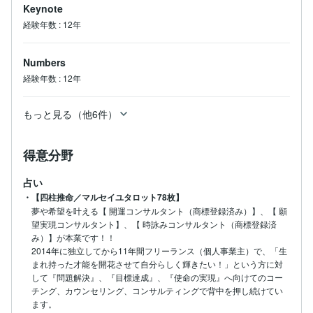
Keynote
経験年数
:
12年
Numbers
経験年数
:
12年
もっと見る（他6件）
得意分野
占い
・【四柱推命／マルセイユタロット78枚】
夢や希望を叶える【 開運コンサルタント（商標登録済み）】、【 願
望実現コンサルタント】、【 時詠みコンサルタント（商標登録済
み）】が本業です！！

2014年に独立してから11年間フリーランス（個人事業主）で、「生
まれ持った才能を開花させて自分らしく輝きたい！」という方に対
して『問題解決』、『目標達成』、『使命の実現』へ向けてのコー
チング、カウンセリング、コンサルティングで背中を押し続けてい
ます。