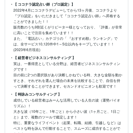
・【 ココナラ認定占い師（プロ認定）】
2022年4月にココナラデビューしてから13ヶ月後、ココナラより
『プロ認定』をいただきまして『ココナラ認定占い師』へ昇格する
ことができました！！

販売数のうち9割近くがリピーター様となっており、「評価」が非常
に高いことで注目を集めています！！

また、「電話占い」カテゴリの「 『おすすめ順』ランキング」で
は、全サービス10,120件中1～5位以内をキープしています！！

(2023年6月現在)
・【 経営者ビジネスコンサルティング 】
実は、一番得意としている分野は、経営者ビジネスコンサルティン
グです！

目の前に2つの選択肢があり決断しかねている時、大きな金額を動か
すとき、それぞれを選んだ場合の未来を比較することで、自信を持
って決断することができます。セカンドオピニオンも歓迎です！
・【 時詠みコンサルティング 】
成功している経営者はみーんな活用している人生の波（運勢バイオ
リズム）！

大きな波（10年ごと、1年ごと）から小さい波（1ヶ月ごと、1日ご
と）まで、複数のツールで鑑定します！

特に、重要なライフイベント（起業、転職、結婚、引越し など）は
ベストな時を詠んで行動することで、スムーズに成功することがで