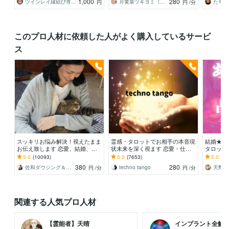
1,000
280
ツインレイ縁結び専門鑑定士✢神結シオン✢
月黄泉ツキヨミ《禁断速攻霊視》
円
円
/分
このプロ人材に依頼した人がよく購入しているサービ
ス
スッキリお悩み解決！視えたまま
霊感・タロットでお相手の本音現
結婚★あ
お伝え致します 恋愛、結婚、人
状未来を深く視ます 恋愛・仕
タロット
間関係、仕事、人生、ペットの気
事・家族・人間関係の本質を見抜
アプリ/
5.0
(10093)
5.0
(7653)
5.0
(91
持ち等◎祈願付き
きスピード解決へ
お見合い
380
280
佐和ダウジング＆スピリットメンター
techno tango
円
/分
円
/分
関連する人気プロ人材
【霊能者】天晴
インプラント全解除創