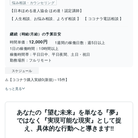
悩み相談・カウンセリング
【日本ほめる達人協会 ほめ達！認定講師】
【 人生相談、お悩み相談、よろず相談 】
【 ココナラ電話相談 】
継続（時給/月給）の予算目安
12,000円
時間単価：
1週間の稼働日数：
週5日以上
1日の稼働時間：
10時間以上
稼働時間帯：
平日日中、平日夜間、土日・祝日
勤務場所：
フルリモート
スケジュール
⚠️【ココナラ購入実績0(新規)～15件】
もっと見る
あなたの『望む未来』を単なる『夢』
ではなく『実現可能な現実』として捉
え、具体的な行動へと導きます‼️