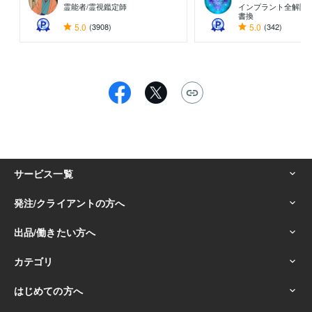
霊能者/霊視鑑定師
インプラント全解除専
書換
5.0
(3908)
5.0
(342)