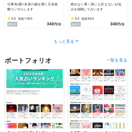
仕事/転職⭐️未来の鍵を開く天命覚
眠れない夜✨誰にも言えないお悩
四柱推命で人生の流れを、タロットで“今の心”を読み解
醒コンサルします
みを傾聴して占います
き、あなたが“本当に望む未来”へ進むための一歩を、心
を込めてお伝えします

5.0
118
5.0
54
実績
件
実績
件
迷った時こそ人生の転換期☯️お気軽にお電話くださいね
340
340
円
/分
円
/分
相談中
相談中
☎️
もっと見る
ポートフォリオ
一覧を見る