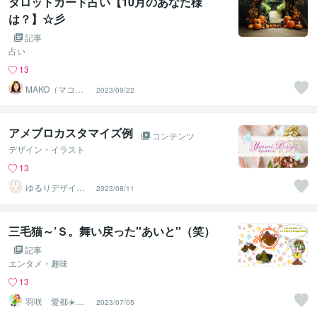
タロットカード占い【10月のあなた様
は？】☆彡
記事
占い
13
MAKO（マコ）
2023/09/22
占い♡心寄り添
うヒーラー
アメブロカスタマイズ例
コンテンツ
デザイン・イラスト
13
ゆるりデザイン
2023/08/11
＠夏季休暇中
三毛猫～’Ｓ。舞い戻った''あいと''（笑）
記事
エンタメ・趣味
13
羽咲 愛都☀️ハ
2023/07/05
サキ アイト☀️