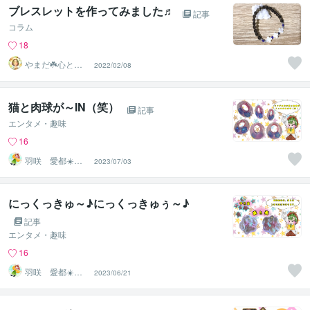
ブレスレットを作ってみました♬
記事
コラム
18
やまだ☘️心と頭
2022/02/08
がスッキリ整う
サロン
猫と肉球が～IN（笑）
記事
エンタメ・趣味
16
羽咲 愛都☀️ハ
2023/07/03
サキ アイト☀️
にっくっきゅ～♪にっくっきゅぅ～♪
記事
エンタメ・趣味
16
羽咲 愛都☀️ハ
2023/06/21
サキ アイト☀️