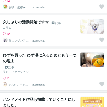
12
羽咲 愛都☀️ハ
2023/05/02
サキ アイト☀️
久しぶりの活動開始です☆
記事
コラム
12
猫のレジンアク
2021/08/27
セサリー専門店
★suzu
ゆずを買った ゆず湯に入るためともう一つ
の理由
記事
美容・ファッション
11
✨みらいろ＠お
2024/12/22
話し相談✨
ハンドメイド作品も掲載していくことにし
ました。