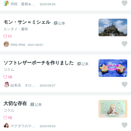
羽咲 愛都☀️ハ
2023/06/26
サキ アイト☀️
モン・サン＝ミシェル
記事
エンタメ・趣味
11
rimo rimo
2021/09/21
ソフトレザーポーチを作りました
記事
コラム
10
結美花 タロッ
2024/09/27
トカード士、西
洋占星術士
大切な存在
記事
コラム
10
マグダラのマリ
2024/05/23
ア✝️