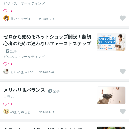
いう選択肢
ビジネス・マーケティング
13
風いろデザイン
2026/05/10
【CSSカスタマ
イズ可能】
ゼロから始めるネットショップ開設！超初
心者のための迷わないファーストステップ
ガイド
記事
ビジネス・マーケティング
13
もりやま～Fores
2026/05/06
t Design～
メリハリ＆バランス
記事
コラム
13
やまだ☘️心と頭
2024/08/15
がスッキリ整う
サロン