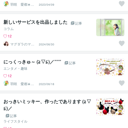
羽咲 愛都☀️ハ
2023/04/09
サキ アイト☀️
新しいサービスを出品しました
記事
コラム
12
マグダラのマリ
2024/06/30
ア✝️
にっくっきゅ～ (≧▽≦)／”””
記事
エンタメ・趣味
12
羽咲 愛都☀️ハ
2023/06/18
サキ アイト☀️
おっきいミッキー、作ったであります (≧▽
≦)／
記事
ライフスタイル