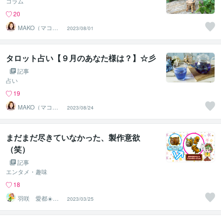
コラム
20
MAKO（マコ）
2023/08/01
占い♡心寄り添
うヒーラー
タロット占い【９月のあなた様は？】☆彡
記事
占い
19
MAKO（マコ）
2023/08/24
占い♡心寄り添
うヒーラー
まだまだ尽きていなかった、製作意欲
（笑）
記事
エンタメ・趣味
18
羽咲 愛都☀️ハ
2023/03/25
サキ アイト☀️