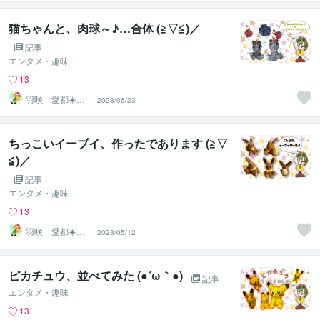
猫ちゃんと、肉球～♪…合体 (≧▽≦)／
記事
エンタメ・趣味
13
羽咲 愛都☀️ハ
2023/06/23
サキ アイト☀️
ちっこいイーブイ、作ったであります (≧▽
≦)／
記事
エンタメ・趣味
13
羽咲 愛都☀️ハ
2023/05/12
サキ アイト☀️
ピカチュウ、並べてみた (●´ω｀●)
記事
エンタメ・趣味
13