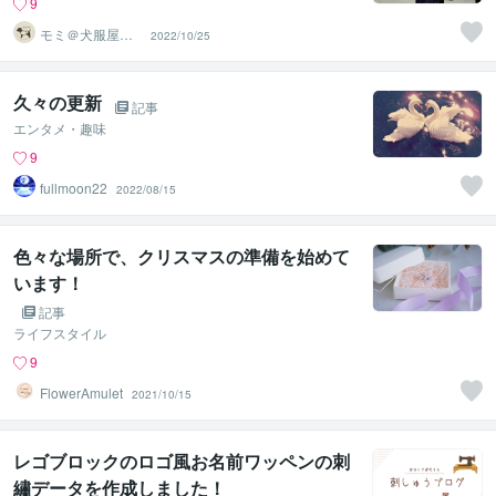
9
モミ＠犬服屋Nui
2022/10/25
tto
久々の更新
記事
エンタメ・趣味
9
fullmoon22
2022/08/15
色々な場所で、クリスマスの準備を始めて
います！
記事
ライフスタイル
9
FlowerAmulet
2021/10/15
レゴブロックのロゴ風お名前ワッペンの刺
繡データを作成しました！