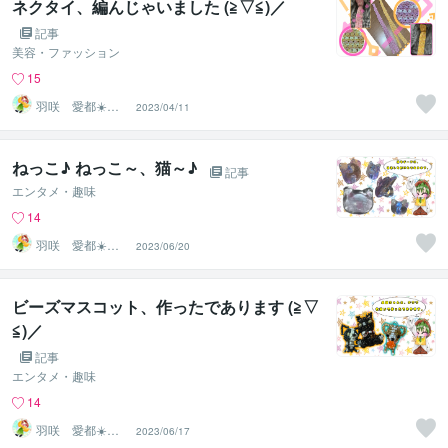
ネクタイ、編んじゃいました (≧▽≦)／
記事
美容・ファッション
15
羽咲 愛都☀️ハ
2023/04/11
サキ アイト☀️
ねっこ♪ ねっこ～、猫～♪
記事
エンタメ・趣味
14
羽咲 愛都☀️ハ
2023/06/20
サキ アイト☀️
ビーズマスコット、作ったであります (≧▽
≦)／
記事
エンタメ・趣味
14
羽咲 愛都☀️ハ
2023/06/17
サキ アイト☀️