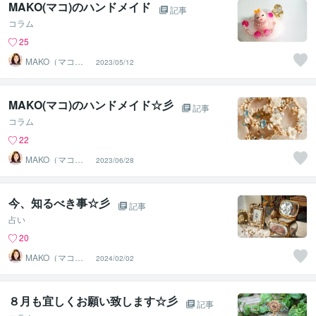
MAKO(マコ)のハンドメイド
記事
コラム
25
MAKO（マコ）
2023/05/12
占い♡心寄り添
うヒーラー
MAKO(マコ)のハンドメイド☆彡
記事
コラム
22
MAKO（マコ）
2023/06/28
占い♡心寄り添
うヒーラー
今、知るべき事☆彡
記事
占い
20
MAKO（マコ）
2024/02/02
占い♡心寄り添
うヒーラー
８月も宜しくお願い致します☆彡
記事