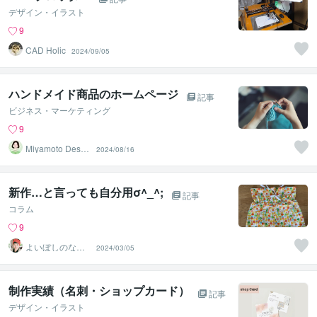
デザイン・イラスト
9
CAD Holic
2024/09/05
ハンドメイド商品のホームページ
記事
ビジネス・マーケティング
9
Miyamoto Desig
2024/08/16
n
新作…と言っても自分用σ^_^;
記事
コラム
9
よいぼしのなぎ
2024/03/05
うた
制作実績（名刺・ショップカード）
記事
デザイン・イラスト