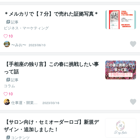
＊メルカリで【７分】で売れた証拠写真＊
記事
ビジネス・マーケティング
10
〜みお〜
2023/06/10
【手相座の独り言】この春に挑戦したい事
って話
記事
コラム
10
仕事運・開業に
2023/03/16
強い占い師⭐︎
【サロン向け・セミオーダーロゴ】新規デ
ザイン・追加しました！
コンテンツ