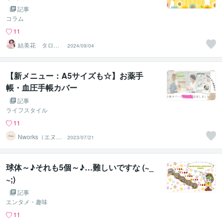
記事
コラム
11
結美花 タロッ
2024/09/04
トカード士、西
洋占星術士
【新メニュー：A5サイズも☆】お薬手
帳・血圧手帳カバー
記事
ライフスタイル
11
Nworks（エヌワ
2023/07/21
ークス）
球体～♪それも5個～♪…難しいですな (~_
~;)
記事
エンタメ・趣味
11