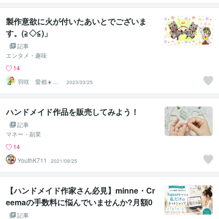
製作意欲に火が付いたあいとでございま
す。(≧◇≦)」
記事
エンタメ・趣味
14
羽咲 愛都☀️ハ
2023/03/25
サキ アイト☀️
ハンドメイド作品を販売してみよう！
記事
マネー・副業
14
YouthK711
2021/09/25
【ハンドメイド作家さん必見】minne・Cr
eemaの手数料に悩んでいませんか?月額0
円で"自分だけのお店"が持てるSquareと
記事