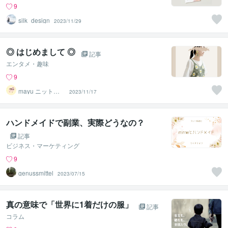
9
silk_design
2023/11/29
◎ はじめまして ◎
記事
エンタメ・趣味
9
mayu ニットデ
2023/11/17
ザイナー
ハンドメイドで副業、実際どうなの？
記事
ビジネス・マーケティング
9
genussmittel
2023/07/15
真の意味で「世界に1着だけの服」
記事
コラム