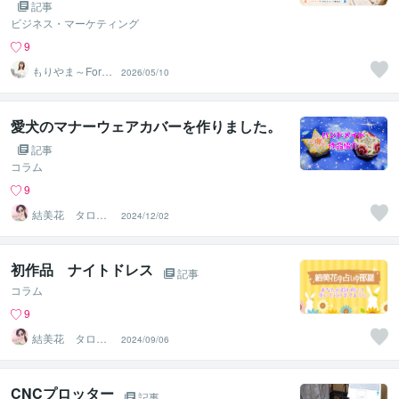
で「売れる」を実現する秘訣
記事
ビジネス・マーケティング
9
もりやま～Fores
2026/05/10
t Design～
愛犬のマナーウェアカバーを作りました。
記事
コラム
9
結美花 タロッ
2024/12/02
トカード士、西
洋占星術士
初作品 ナイトドレス
記事
コラム
9
結美花 タロッ
2024/09/06
トカード士、西
洋占星術士
CNCプロッター
記事