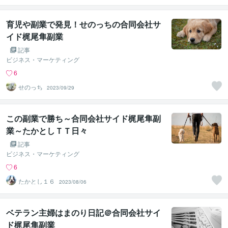
育児や副業で発見！せのっちの合同会社サ
イド梶尾隼副業
記事
ビジネス・マーケティング
6
せのっち
2023/09/29
この副業で勝ち～合同会社サイド梶尾隼副
業～たかとしＴＴ日々
記事
ビジネス・マーケティング
6
たかとし１６
2023/08/06
ベテラン主婦はまのり日記＠合同会社サイ
ド梶尾隼副業