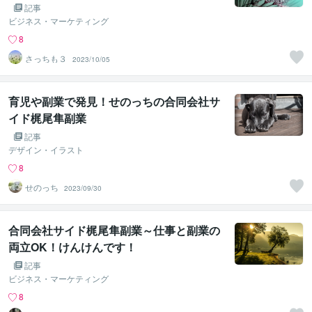
記事
ビジネス・マーケティング
8
さっちも３
2023/10/05
育児や副業で発見！せのっちの合同会社サ
イド梶尾隼副業
記事
デザイン・イラスト
8
せのっち
2023/09/30
合同会社サイド梶尾隼副業～仕事と副業の
両立OK！けんけんです！
記事
ビジネス・マーケティング
8