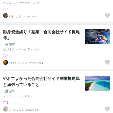
ビジネス・マーケティング
6
いけサト
2023/11/13
独身資金繰り！副業「合同会社サイド梶尾
隼」
記事
ビジネス・マーケティング
6
つよぽん２６
2023/10/15
やれてよかった合同会社サイド副業梶尾隼
と頑張っていること
記事
デザイン・イラスト
6
さっちも３
2023/10/14