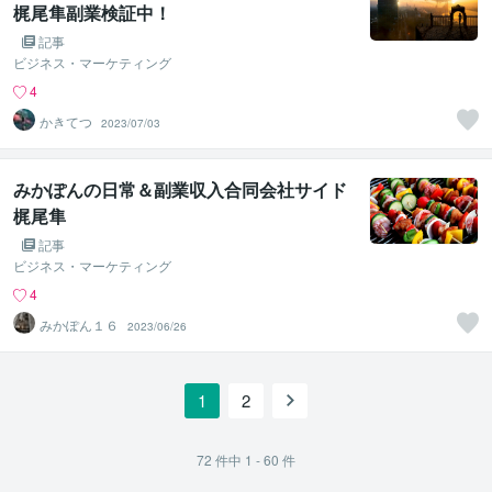
梶尾隼副業検証中！
記事
ビジネス・マーケティング
4
かきてつ
2023/07/03
みかぽんの日常＆副業収入合同会社サイド
梶尾隼
記事
ビジネス・マーケティング
4
みかぽん１６
2023/06/26
1
2
72
件中
1 - 60
件