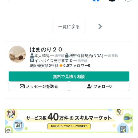
一覧に戻る
はまのり２０
本人確認
機密保持契約(NDA)
未登録
未登録
インボイス発行事業者
未登録
総販売実績
0
評価
0.0
フォロワー
0
無料で見積り相談
メッセージを送る
フォロー
0