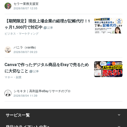
セラー業務支援室
2026/08/07 12:05
【期間限定】現役上場企業の経理が記帳代行！1
ヶ月1,500円で対応中
記事
ビジネス・マーケティング
バニラ（vanilla）
2026/08/07 09:23
Canvaで作ったデジタル商品をEtsyで売るため
に大切なこと
記事
マネー・副業
シモキタ｜高利益率eBayリサーチのプロ
2026/08/04 11:39