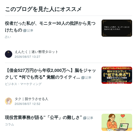
このブログを見た人にオススメ
役者だった私が、モニター30人の批評から見つ
けたもの
記事
占い
えんたく｜迷い整理タロット
2026/08/07 13:27
【借金527万円から年収2,000万へ】脳をジャッ
クして ❝何でも売る❞ 覚醒のライティ...
記事
ビジネス・マーケティング
タク｜脱サラさせる人
2026/08/07 12:52
現役営業事務が語る“「公平」の難しさ”
記事
コラム