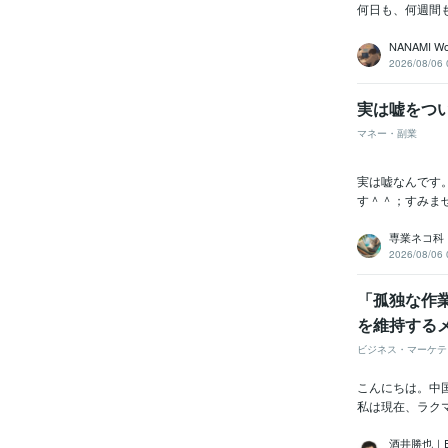
何日も、何週間
NANAMI Wo
2026/08/06 
実は嘘をつい
マネー・副業
実は嘘なんです
す＾＾；すみませ
専業ネコ科
2026/08/06 
「孤独な作
を維持する
ビジネス・マーケテ
こんにちは。中国輸
私は現在、ラクマ
酒井勝也｜