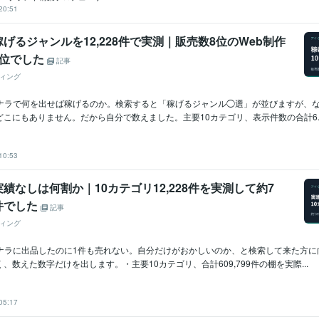
20:51
げるジャンルを12,228件で実測｜販売数8位のWeb制作
2位でした
記事
ィング
ココナラで何を出せば稼げるのか。検索すると「稼げるジャンル◯選」が並びますが、
こにもありません。だから自分で数えました。主要10カテゴリ、表示件数の合計6..
10:53
績なしは何割か｜10カテゴリ12,228件を実測して約7
件でした
記事
ィング
ココナラに出品したのに1件も売れない。自分だけがおかしいのか、と検索して来た方
、数えた数字だけを出します。・主要10カテゴリ、合計609,799件の棚を実際...
05:17