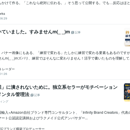
もかけて作る。「これなら絶対に伝わる。」そう思って公開する。でも…反応はほとん
rks
06:29
ていました。すみませんm(_ _)m
記事
。バナー画像にもある、「練習で変わる」たしかに練習で変わる要素もあるのです
んm(_ _)mズバリ、練習ではそんなに変わりません！活字で書いたものを理解して..
トレーダー
01:26
業」に潰されないために。独立系セラーがモチベーション
メンタル管理法
記事
ィング
入×Amazon自社ブランド専門コンサルタント、「Infinity Brand Creators」
ート公認認定講師およびラクメイド公式アンバサダー...
ECブランド構築プロデューサー