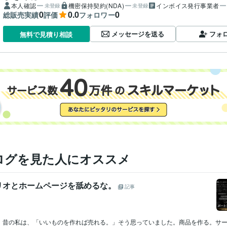
本人確認
機密保持契約(NDA)
インボイス発行事業者
未登録
未登録
0
0.0
0
総販売実績
評価
フォロワー
メッセージを送る
フォ
無料で見積り相談
ログを見た人にオススメ
リオとホームページを舐めるな。
記事
。昔の私は、「いいものを作れば売れる。」そう思っていました。商品を作る。サ