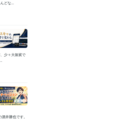
どな...
が、少々大袈裟で
.
代表の酒井勝也です。