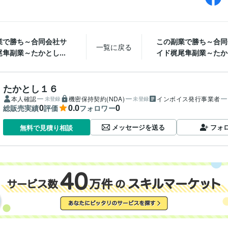
業で勝ち～合同会社サ
この副業で勝ち～合同
一覧に戻る
隼副業～たかとし...
イド梶尾隼副業～たかと
たかとし１６
本人確認
機密保持契約(NDA)
インボイス発行事業者
未登録
未登録
0
0.0
0
総販売実績
評価
フォロワー
メッセージを送る
フォ
無料で見積り相談