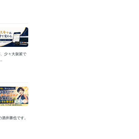
が、少々大袈裟で
.
代表の酒井勝也です。