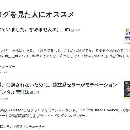
ログを見た人にオススメ
ていました。すみませんm(_ _)m
記事
。バナー画像にもある、「練習で変わる」たしかに練習で変わる要素もあるのです
んm(_ _)mズバリ、練習ではそんなに変わりません！活字で書いたものを理解して..
トレーダー
01:26
業」に潰されないために。独立系セラーがモチベーション
メンタル管理法
記事
ィング
入×Amazon自社ブランド専門コンサルタント、「Infinity Brand Creators」
ート公認認定講師およびラクメイド公式アンバサダー...
ECブランド構築プロデューサー