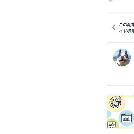
この副
イド梶尾