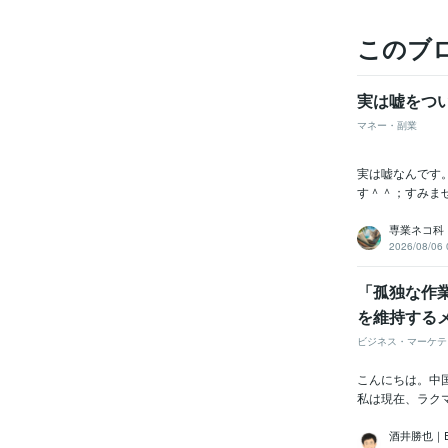
このブ
実は嘘をつい
マネー・副業
実は嘘なんです
す＾＾；すみませ
専業ネコ科
2026/08/06 
「孤独な作
を維持する
ビジネス・マーケテ
こんにちは。中国輸
私は現在、ラクマ
酒井勝也｜