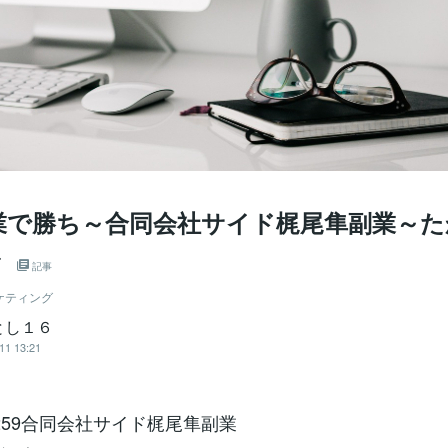
業で勝ち～合同会社サイド梶尾隼副業～た
々
記事
ケティング
とし１６
11 13:21
4-5259合同会社サイド梶尾隼副業