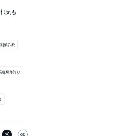
も根気も
隼副業詐欺
業梶尾隼詐欺
う