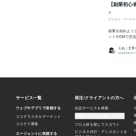
【副業初心
事
ビジネス・マーケテ
副業を始めよう
ントやDMで交流
えぬ｜文章
2026/08/04 