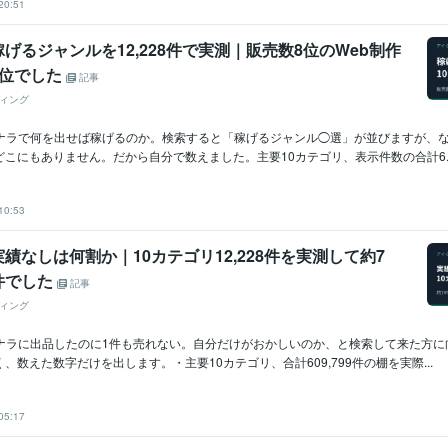
20:51
げるジャンルを12,228件で実測｜販売数8位のWeb制作
2位でした
記事
ィング
ココナラで何を出せば稼げるのか。検索すると「稼げるジャンル◯選」が並びますが、
こにもありません。だから自分で数えました。主要10カテゴリ、表示件数の合計6..
10:53
績なしは何割か｜10カテゴリ12,228件を実測して約7
件でした
記事
ィング
ココナラに出品したのに1件も売れない。自分だけがおかしいのか、と検索して来た方
、数えた数字だけを出します。・主要10カテゴリ、合計609,799件の棚を実際...
05:17