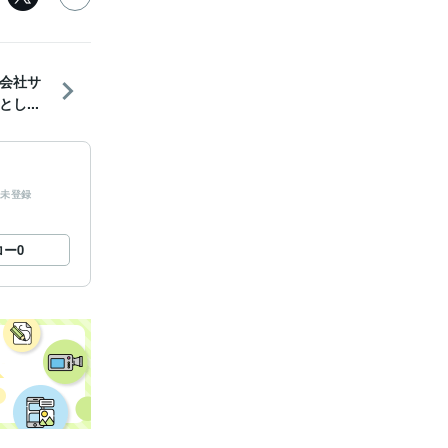
会社サ
し...
未登録
ロー
0