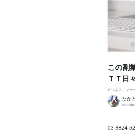
この副
ＴＴ日
ビジネス・マー
たか
2023/08/
03-682