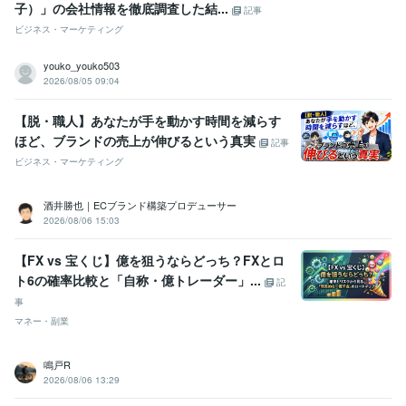
子）」の会社情報を徹底調査した結...
記事
ビジネス・マーケティング
youko_youko503
2026/08/05 09:04
【脱・職人】あなたが手を動かす時間を減らす
ほど、ブランドの売上が伸びるという真実
記事
ビジネス・マーケティング
酒井勝也｜ECブランド構築プロデューサー
2026/08/06 15:03
【FX vs 宝くじ】億を狙うならどっち？FXとロ
ト6の確率比較と「自称・億トレーダー」...
記
事
マネー・副業
鳴戸R
2026/08/06 13:29