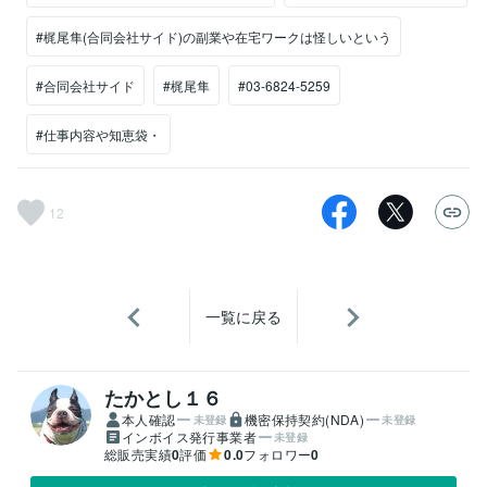
#梶尾隼(合同会社サイド)の副業や在宅ワークは怪しいという
#合同会社サイド
#梶尾隼
#03-6824-5259
#仕事内容や知恵袋・
12
一覧に戻る
たかとし１６
本人確認
機密保持契約(NDA)
未登録
未登録
インボイス発行事業者
未登録
総販売実績
0
評価
0.0
フォロワー
0