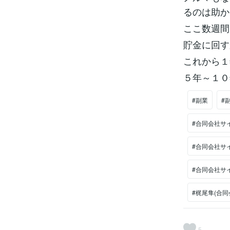
るのは助か
ここ数週間
貯金に回す
これから１
５年～１０
#副業
#
#合同会社サ
#合同会社サ
#合同会社サ
#梶尾隼(合同
5