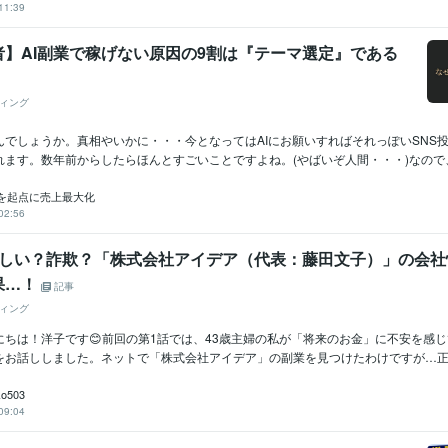
11:39
者】AI副業で稼げない原因の9割は『テーマ選定』である
ィング
んでしょうか。真相やいかに・・・今となってはAIにお願いすればそれっぽいSNS
ます。数年前からしたらほんとすごいことですよね。(やばいぞ人間・・・)なので、.
を起点に売上最大化
02:56
怪しい？詐欺？「株式会社アイデア（代表：藤田文子）」の会社
果…！
記事
ィング
にちは！洋子です😊前回の第1話では、43歳主婦の私が「将来のお金」に不安を感
をお話ししました。ネットで「株式会社アイデア」の副業を見つけたわけですが…正直.
ko503
09:04