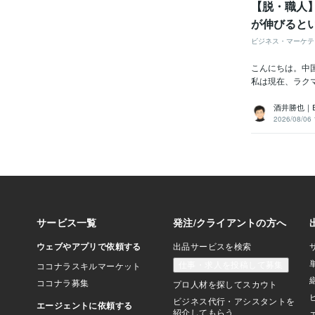
【脱・職人
が伸びると
ビジネス・マーケテ
こんにちは。中国輸
私は現在、ラクマ
酒井勝也｜
2026/08/06 