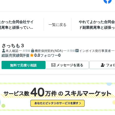
よかった合同会社サイ
やれてよかった合同会
一覧に戻る
尾隼と頑張ってい...
ド副業梶尾隼と頑張って
さっちも３
本人確認
機密保持契約(NDA)
インボイス発行事業者
未登録
未登録
0
0.0
0
総販売実績
評価
フォロワー
メッセージを送る
フォ
無料で見積り相談