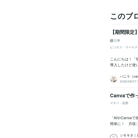
このブ
【期間限定】
記事
ビジネス・マーケテ
こんにちは！「
導入したけど使
バニラ（vani
2026/08/07 
Canvaで
マネー・副業
「AIやCanv
簡単に！ 月収〇
シモキタ｜