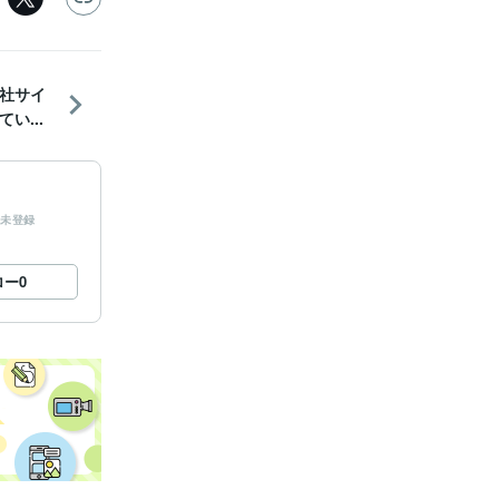
社サイ
い...
未登録
ロー
0