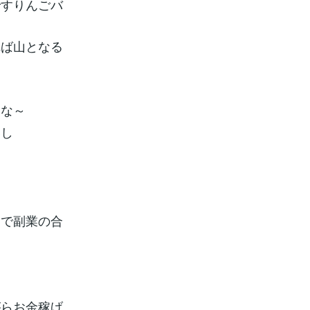
ですりんごバ
れば山となる
いな～
いし
家で副業の合
がらお金稼げ