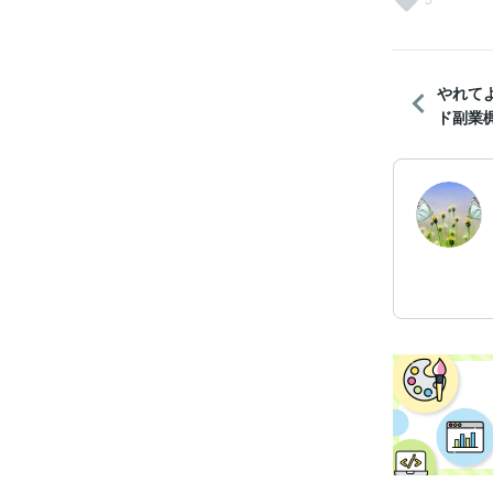
やれて
ド副業梶