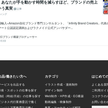
】あなたが手を動かす時間を減らすほど、ブランドの売上
いう真実
記事
ィング
入×Amazon自社ブランド専門コンサルタント、「Infinity Brand Creators」
ート公認認定講師およびラクメイド公式アンバサダー...
ECブランド構築プロデューサー
15:03