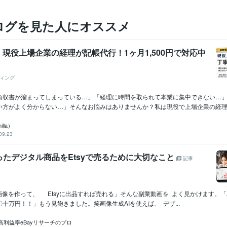
ログを見た人にオススメ
現役上場企業の経理が記帳代行！1ヶ月1,500円で対応中
ィング
領収書が溜まってしまっている…」「経理に時間を取られて本業に集中できない…
い方がよく分からない…」そんなお悩みはありませんか？私は現役で上場企業の経理を
lla）
09:23
作ったデジタル商品をEtsyで売るために大切なこと
記事
aで画像を作って、 Etsyに出品すれば売れる」そんな副業動画を よく見かけます。「
十万円！！」もう見飽きました。笑画像生成AIを使えば、 デザ...
高利益率eBayリサーチのプロ