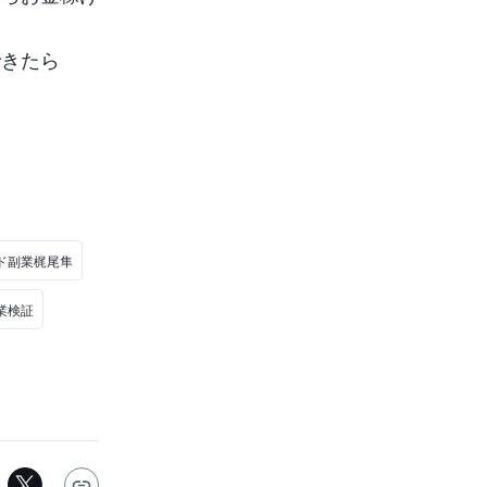
できたら
ド副業梶尾隼
業検証