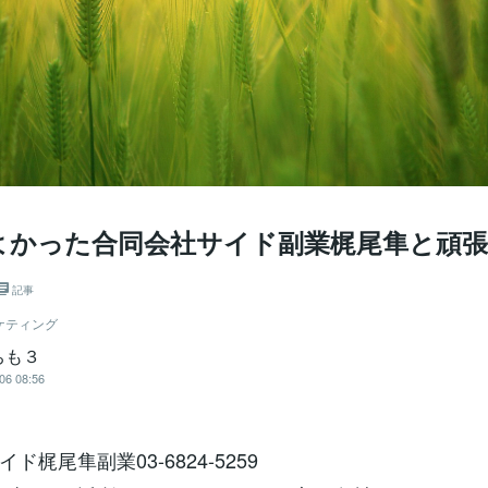
よかった合同会社サイド副業梶尾隼と頑
記事
ケティング
ちも３
06 08:56
ド梶尾隼副業03-6824-5259