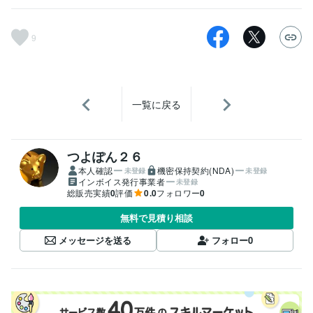
9
一覧に戻る
つよぽん２６
本人確認
機密保持契約(NDA)
未登録
未登録
インボイス発行事業者
未登録
総販売実績
0
評価
0.0
フォロワー
0
無料で見積り相談
メッセージを送る
フォロー
0