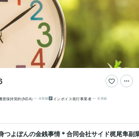
６
機密保持契約(NDA)
インボイス発行事業者
未登録
未登録
身つよぽんの金銭事情＊合同会社サイド梶尾隼副