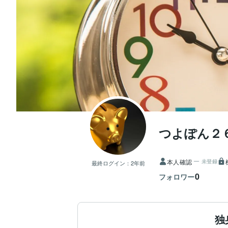
つよぽん２
本人確認
未登録
最終ログイン：
2年前
0
フォロワー
独