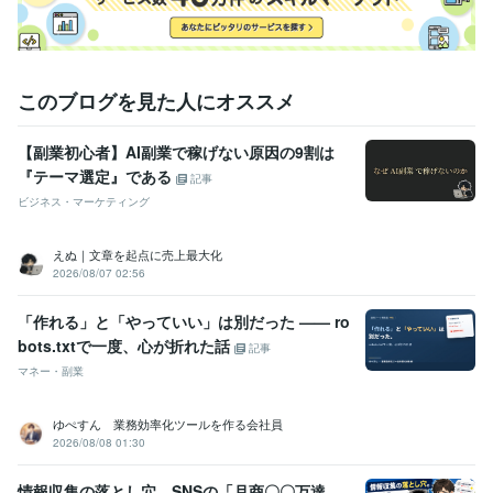
このブログを見た人にオススメ
【副業初心者】AI副業で稼げない原因の9割は
『テーマ選定』である
記事
ビジネス・マーケティング
えぬ｜文章を起点に売上最大化
2026/08/07 02:56
「作れる」と「やっていい」は別だった —— ro
bots.txtで一度、心が折れた話
記事
マネー・副業
ゆぺすん 業務効率化ツールを作る会社員
2026/08/08 01:30
情報収集の落とし穴。SNSの「月商〇〇万達