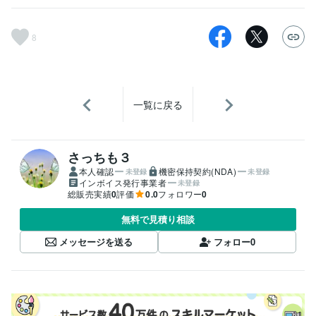
8
一覧に戻る
さっちも３
本人確認
機密保持契約(NDA)
未登録
未登録
インボイス発行事業者
未登録
総販売実績
0
評価
0.0
フォロワー
0
無料で見積り相談
メッセージを送る
フォロー
0