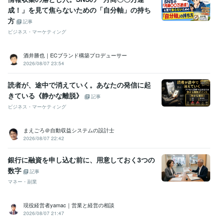
成！」を見て焦らないための「自分軸」の持ち
方
記事
ビジネス・マーケティング
酒井勝也｜ECブランド構築プロデューサー
2026/08/07 23:54
読者が、途中で消えていく。あなたの発信に起
きている《静かな離脱》
記事
ビジネス・マーケティング
まえごろ＠自動収益システムの設計士
2026/08/07 22:42
銀行に融資を申し込む前に、用意しておく3つの
数字
記事
マネー・副業
現役経営者yamac｜営業と経営の相談
2026/08/07 21:47