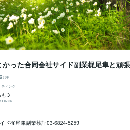
よかった合同会社サイド副業梶尾隼と頑
記事
ケティング
ちも３
11 07:36
ド梶尾隼副業検証03-6824-5259