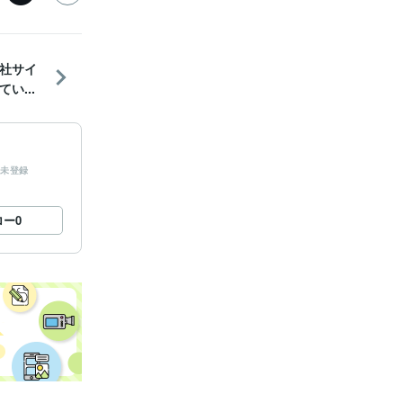
社サイ
い...
未登録
ロー
0