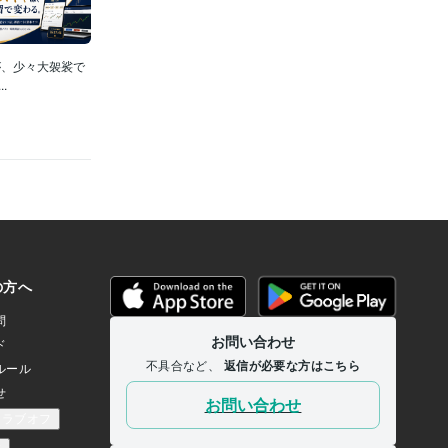
が、少々大袈裟で
.