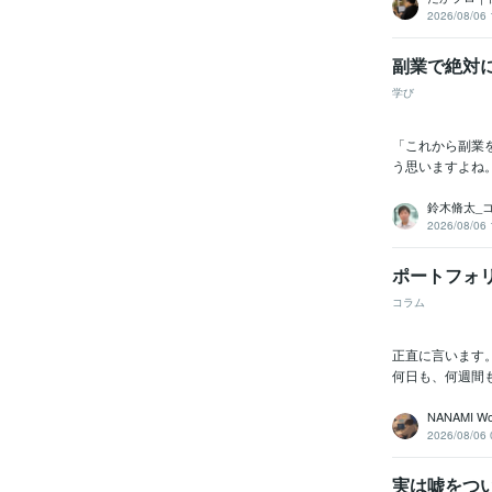
2026/08/06 
副業で絶対
学び
「これから副業
う思いますよね
鈴木脩太_
2026/08/06 
ポートフォ
コラム
正直に言います
何日も、何週間
NANAMI Wo
2026/08/06 
実は嘘をつい