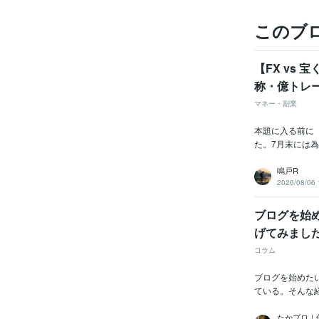
このブ
【FX vs
称・億トレ
マネー・副業
本題に入る前に（
た。7月末には為
鳴戸R
2026/08/06 
ブログを始
げてみまし
コラム
ブログを始めた
ている。そんな経
たかブロ｜