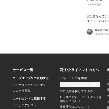
マネー・副業
実は嘘なんです
す＾＾；すみませ
専業ネコ科
2026/08/06 