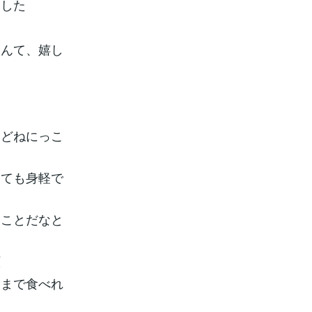
ました
なんて、嬉し
けどねにっこ
とても身軽で
なことだなと
顔
トまで食べれ