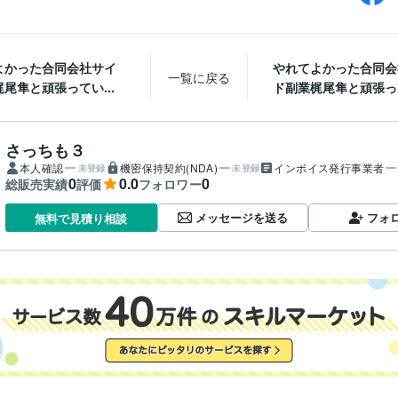
よかった合同会社サイ
やれてよかった合同会
一覧に戻る
尾隼と頑張ってい...
ド副業梶尾隼と頑張って
さっちも３
本人確認
機密保持契約(NDA)
インボイス発行事業者
未登録
未登録
0
0.0
0
総販売実績
評価
フォロワー
メッセージを送る
フォ
無料で見積り相談