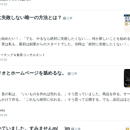
13:22
に失敗しない唯一の方法とは？
記事
を始めたい！」「でも、やるなら絶対に失敗したくない…」何か新しいことを始め
。実は私も、最初は副業からのスタートでした。当時は「絶対に失敗したくない！」と
コーチング＆集客コンサルタント
12:30
リオとホームページを舐めるな。
記事
。昔の私は、「いいものを作れば売れる。」そう思っていました。商品を作る。サ
もかけて作る。「これなら絶対に伝わる。」そう思って公開する。でも…反応はほとん
rks
06:29
ていました。すみませんm(_ _)m
記事