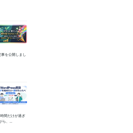
果記事を公開しまし
に時間だけが過ぎ
、...