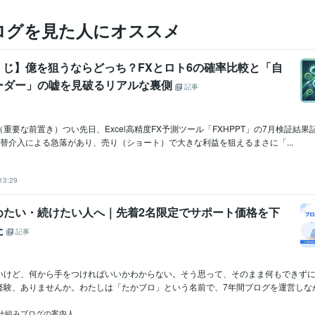
ログを見た人にオススメ
 宝くじ】億を狙うならどっち？FXとロト6の確率比較と「自
ーダー」の嘘を見破るリアルな裏側
記事
重要な前置き）つい先日、Excel高精度FX予測ツール「FXHPPT」の7月検証結
替介入による急落があり、売り（ショート）で大きな利益を狙えるまさに「...
13:29
めたい・続けたい人へ｜先着2名限定でサポート価格を下
た
記事
いけど、何から手をつければいいかわからない。そう思って、そのまま何もできず
験、ありませんか。わたしは「たかブロ」という名前で、7年間ブログを運営しながら
仕組みブログの案内人