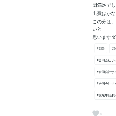
団満足でし
出費はかな
この分は、
いと
思いますダ
#副業
#
#合同会社サ
#合同会社サ
#合同会社サ
#梶尾隼(合同
8