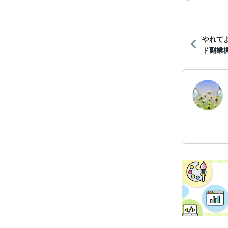
やれて
ド副業梶