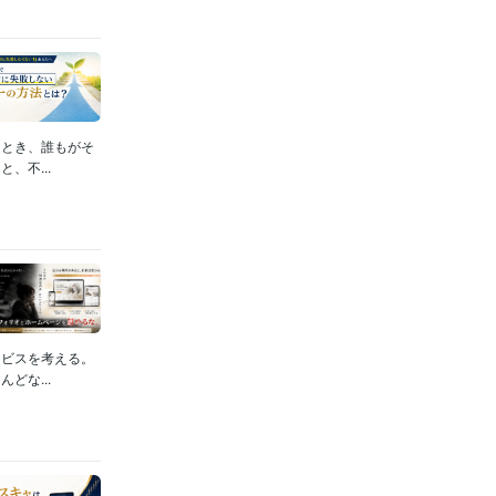
るとき、誰もがそ
、不...
ービスを考える。
どな...