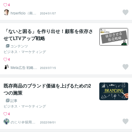
4
hrperficio（南仙
2024/01/07
台の父）
「ないと困る」を作り出せ！顧客を依存さ
せてLTVアップ戦略
コンテンツ
ビジネス・マーケティング
4
Meta広告 戦略マ
2023/07/15
ーケター しぃ～
ま
既存商品のブランド価値を上げるための2
つの施策
記事
ビジネス・マーケティング
4
のじり＠採用サ
2022/09/01
ポーター