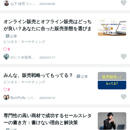
山下 経営コンサ
2023/06/26
ル／コーチ
オンライン販売とオフライン販売はどっち
が良い？あなたに合った販売形態を選びま
しょう！
記事
ビジネス・マーケティング
8
のじり＠採用サ
2022/07/17
ポーター
みんな、販売戦略ってもってる？
記事
ビジネス・マーケティング
8
BumPutty（バン
2022/02/19
プティ）
専門性の高い商材で成功するセールスレタ
ーの書き方：書けない理由と解決策
記事