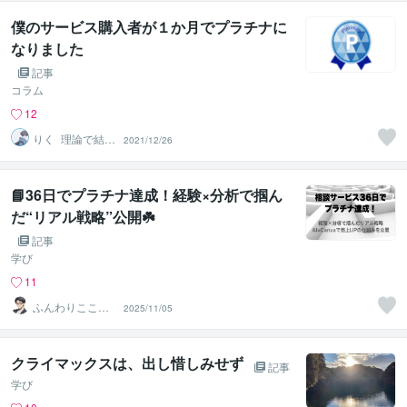
僕のサービス購入者が１か月でプラチナに
なりました
記事
コラム
12
りく_理論で結果
2021/12/26
を出すサービス
販売
📘36日でプラチナ達成！経験×分析で掴ん
だ“リアル戦略”公開☘️
記事
学び
11
ふんわりこころ
2025/11/05
サポート☘️みち
まさ
クライマックスは、出し惜しみせず
記事
学び