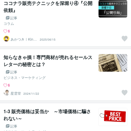
ココナラ販売テクニックを深堀り④『公開
依頼』
記事
コラム
6
あかつき｜Kindl
2025/06/15
e本出版中
知らなきゃ損！専門商材が売れるセールス
レターの秘密とは？
記事
ビジネス・マーケティング
6
星雲堂
2024/11/22
1-3 販売価格は妥当か ～市場価格に騙さ
れない～
記事