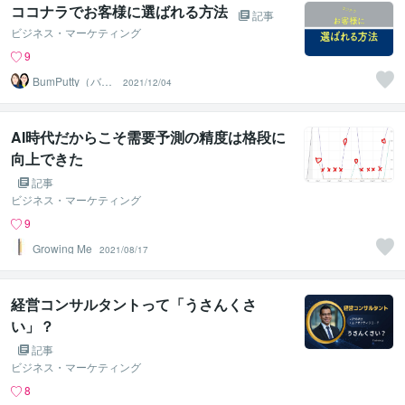
ココナラでお客様に選ばれる方法
記事
ビジネス・マーケティング
9
BumPutty（バン
2021/12/04
プティ）
AI時代だからこそ需要予測の精度は格段に
向上できた
記事
ビジネス・マーケティング
9
Growing Me
2021/08/17
経営コンサルタントって「うさんくさ
い」？
記事
ビジネス・マーケティング
8