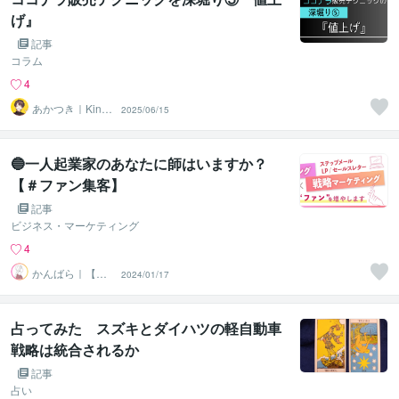
げ』
記事
コラム
4
あかつき｜Kindl
2025/06/15
e本出版中
🔵一人起業家のあなたに師はいますか？
【＃ファン集客】
記事
ビジネス・マーケティング
4
かんばら｜【フ
2024/01/17
ァン集客】戦略
のプロ
占ってみた スズキとダイハツの軽自動車
戦略は統合されるか
記事
占い