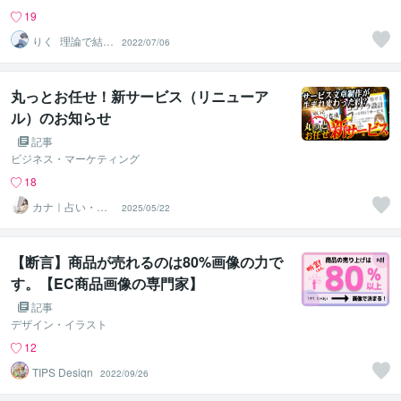
19
りく_理論で結果
2022/07/06
を出すサービス
販売
丸っとお任せ！新サービス（リニューア
ル）のお知らせ
記事
ビジネス・マーケティング
18
カナ｜占い・ス
2025/05/22
ピ系専門制作代
行
【断言】商品が売れるのは80%画像の力で
す。【EC商品画像の専門家】
記事
デザイン・イラスト
12
TIPS Design
2022/09/26