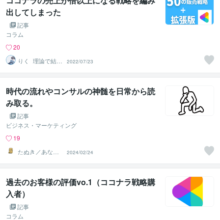
ココナラの売上が倍以上になる戦略を編み
出してしまった
記事
コラム
20
りく_理論で結果
2022/07/23
を出すサービス
販売
時代の流れやコンサルの神髄を日常から読
み取る。
記事
ビジネス・マーケティング
19
たぬき／あなた
2024/02/24
の味方につきま
す
過去のお客様の評価vo.1（ココナラ戦略購
入者）
記事
コラム