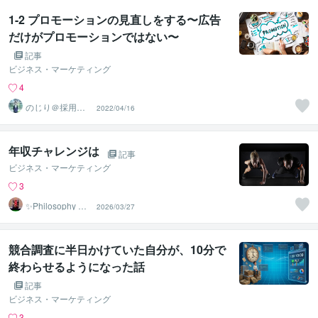
1-2 プロモーションの見直しをする〜広告
だけがプロモーションではない〜
記事
ビジネス・マーケティング
4
のじり＠採用サ
2022/04/16
ポーター
年収チャレンジは
記事
ビジネス・マーケティング
3
✨Philosophy Va
2026/03/27
ntage✨
競合調査に半日かけていた自分が、10分で
終わらせるようになった話
記事
ビジネス・マーケティング
3