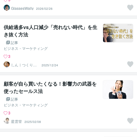
GlassesWally
2026/02/26
供給過多vs人口減少「売れない時代」を生
き抜く方法
記事
ビジネス・マーケティング
3
しん｜つくり手
2025/12/24
応援サポーター
顧客が自ら買いたくなる！影響力の武器を
使ったセールス法
記事
ビジネス・マーケティング
3
星雲堂
2025/02/08