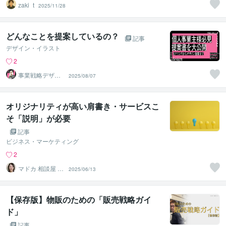
zaki_t
2025/11/28
どんなことを提案しているの？
記事
デザイン・イラスト
2
事業戦略デザイ
2025/08/07
ナー 林口
オリジナリティが高い肩書き・サービスこ
そ「説明」が必要
記事
ビジネス・マーケティング
2
マドカ 相談屋 ラ
2025/06/13
イターモデル監
修SNS
【保存版】物販のための「販売戦略ガイ
ド」
記事