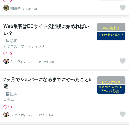
10
開運塾
2023/02/09
Web集客はECサイト公開後に始めればい
い？
記事
ビジネス・マーケティング
10
BumPutty（バン
2022/03/03
プティ）
2ヶ月でシルバーになるまでにやったこと5
選
記事
コラム
10
BumPutty（バン
2021/12/01
プティ）