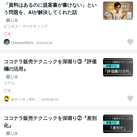
「資料はあるのに提案書が書けない」とい
う問題を、AIが解決してくれた話
記事
ビジネス・マーケティング
5
GlassesWally
2026/02/26
ココナラ販売テクニックを深堀り③『評価
欄の活用』
記事
コラム
5
あかつき｜Kindl
2025/06/15
e本出版中
ココナラ販売テクニックを深堀り②『差別
化』
記事