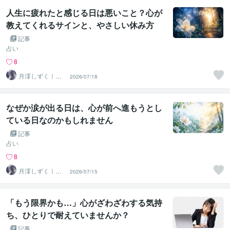
人生に疲れたと感じる日は悪いこと？心が
教えてくれるサインと、やさしい休み方
記事
占い
8
月澪しずく｜魂
2026/07/18
の道案内人
なぜか涙が出る日は、心が前へ進もうとし
ている日なのかもしれません
記事
占い
8
月澪しずく｜魂
2026/07/15
の道案内人
「もう限界かも…」心がざわざわする気持
ち、ひとりで耐えていませんか？
記事