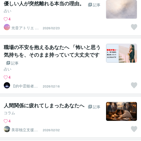
優しい人が突然離れる本当の理由。
記事
占い
4
光音アトリエ Lu
2026/02/23
minara☆字霊占
い
職場の不安を抱えるあなたへ 「怖いと思う
気持ちを、そのまま持っていて大丈夫です
よ」
記事
占い
4
【的中霊能者】
2026/02/16
☆Pito
人間関係に疲れてしまったあなたへ
記事
コラム
4
美容独立支援
2026/02/02
「YUNICO」
（ユニコ）