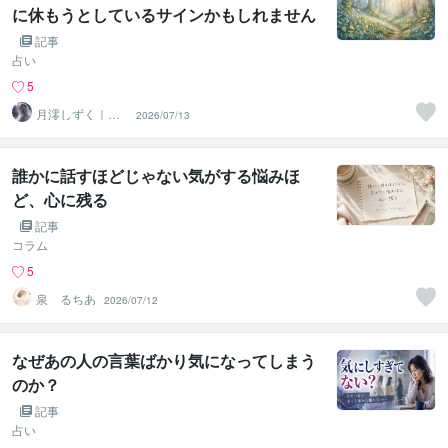
に休もうとしているサインかもしれません
記事
占い
5
月澪しずく｜魂
2026/07/13
の道案内人
誰かに話すほどじゃない気がする悩みほ
ど、心に残る
記事
コラム
5
泉 るちあ
2026/07/12
なぜあの人の言葉ばかり気になってしまう
のか？
記事
占い