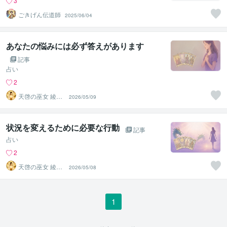
3
ごきげん伝道師
2025/06/04
あなたの悩みには必ず答えがあります
記事
占い
2
天啓の巫女 綾乃
2026/05/09
｜神仏龍神の神
託師
状況を変えるために必要な行動
記事
占い
2
天啓の巫女 綾乃
2026/05/08
｜神仏龍神の神
託師
1