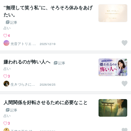
“無理して笑う私”に、そろそろ休みをあげ
たい。
記事
占い
4
光音アトリエ Lu
2025/12/19
minara☆字霊占
い
嫌われるのが怖い人へ
記事
占い
3
生きづらさに寄
2026/06/25
り添う九星気学
鑑定士
人間関係を好転させるために必要なこと
記事
占い
3