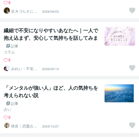
5
生きづらさに寄
2026/06/23
り添う九星気学
鑑定士
繊細で不安になりやすいあなたへ｜一人で
抱え込まず、安心して気持ちを話してみま
せんか？人間関係・恋愛・将来への不
記事
安…。頑張りすぎてしまう方ほど、心は知
コラム
らないうちに疲れてしまいます。ヒーラー
5
視点も交えながら、あなたのお気持ちに優
みれい・不安な
2026/05/14
悩みに寄り添い
しく寄り添います。
ます
「メンタルが強い人」ほど、人の気持ちを
考えられない説
記事
占い
5
咲良｜恋愛占い
2025/12/27
心導師