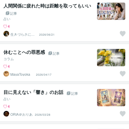
人間関係に疲れた時は距離を取ってもいい
記事
占い
4
生きづらさに寄
2026/06/21
り添う九星気学
鑑定士
休むことへの罪悪感
記事
コラム
4
MayaToyoka
2026/04/17
目に見えない「響き」のお話
記事
占い
4
ORIA＠おりあ
2026/03/28