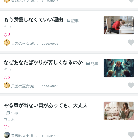
天啓の巫女 綾乃
2026/05/26
｜神仏龍神の神
託師
もう我慢しなくていい理由
記事
占い
3
天啓の巫女 綾乃
2026/05/06
｜神仏龍神の神
託師
なぜあなたばかりが苦しくなるのか
記事
占い
3
天啓の巫女 綾乃
2026/05/04
｜神仏龍神の神
託師
やる気が出ない日があっても、大丈夫
記事
コラム
3
美容独立支援
2026/01/22