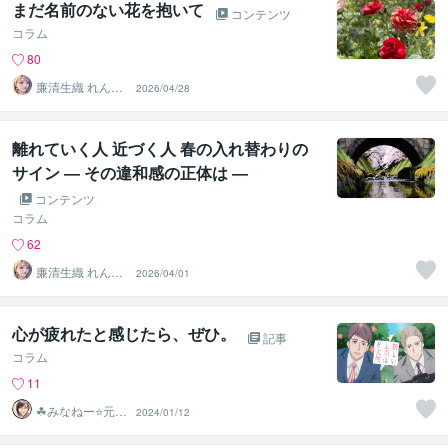
まだ名前のない花を抱いて
コンテンツ
コラム
80
廉清生織 れんせ
2026/04/28
い さき
離れていく人 近づく人 春の入れ替わりの
サイン ― その違和感の正体は ―
コンテンツ
コラム
62
廉清生織 れんせ
2026/04/01
い さき
心が疲れたと感じたら、ぜひ。
記事
コラム
11
☘みなねー⭐️元総
2024/01/12
務部長☘