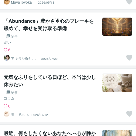
MayaToyoka
2026/05/13
「Abundance」豊かさ🌟心のブレーキを
緩めて、幸せを受け取る準備
記事
占い
6
アキラ✨寄り添
2026/07/29
う聴き手 迷い不
安の相談室
元気なふりをしている日ほど、本当は少し
休みたい
記事
コラム
6
泉 るちあ
2026/07/12
最近、何もしたくないあなたへ～心が静か