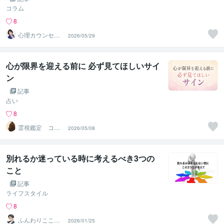
コラム
8
心理カウンセラ
2026/05/29
ー飯塚和美♡実
績８千件以上
心が限界を迎える前に 必ず見てほしいサイ
ン
記事
占い
8
霊視鑑定 コハ
2026/05/08
ク
別れるか迷っている時に考えるべき3つの
こと
記事
ライフスタイル
8
ふんわりこころ
2026/01/25