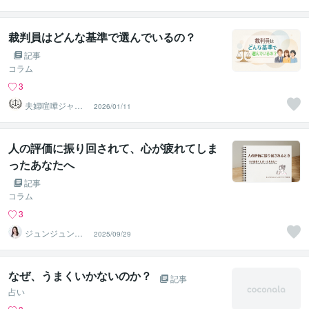
「YUNICO」
（ユニコ）
裁判員はどんな基準で選んでいるの？
記事
コラム
3
夫婦喧嘩ジャッ
2026/01/11
ジメント
人の評価に振り回されて、心が疲れてしま
ったあなたへ
記事
コラム
3
ジュンジュン｜
2025/09/29
職場の人間関係
専門家
なぜ、うまくいかないのか？
記事
占い