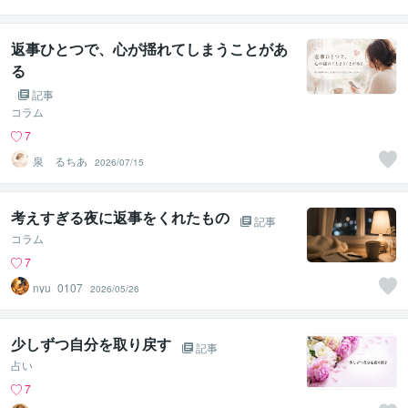
サポート☘️みち
まさ
返事ひとつで、心が揺れてしまうことがあ
る
記事
コラム
7
泉 るちあ
2026/07/15
考えすぎる夜に返事をくれたもの
記事
コラム
7
nyu_0107
2026/05/26
少しずつ自分を取り戻す
記事
占い
7