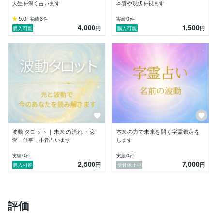
優しさと真実をもってお伝えします。

人生を深く占います
本質や現状を視ます
理由は分からないけれど苦しいとき。

5.0
3
0
実績
件
実績
件
4,000
1,500
このままでいいのか迷っているとき。

円
円
購入可能
購入可能
言葉にならない想いを、静かに受け取り、丁寧に読み解
きます。

心がふっと軽くなるような、

あなたが前に進める鑑定を心がけています。

あなたの名前に宿る光が、

これからの人生を優しく照らしますように。

言葉にできない感覚を、静かに言語化する鑑定です。

波動タロット｜未来の流れ・恋
本来の力で未来を開く字霊鑑定を
愛・仕事・本音占います
します
0
0
実績
件
実績
件
2,500
7,000
円
円
購入可能
受付休止中
評価