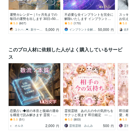
運勢カレンダー｜1ヶ月先までの
不必要な全インプラントを完全に
スッキリ
毎日の運勢を出します 30日×500
解除いたします インプラント全
お伝え致
字のおよそ1万5千文字で細かく詳
解除創始者 × 魂の解放・カルマ浄
間関係、
5.0
(607)
5.0
(170)
5.0
(10
細に記します
化・能力開花
持ち等◎
5,000
50,000
コトハ ⸜❤︎⸝ 新サービス提供開始✨️
インプラント全解除創始者｜魂王DaI⭐︎
円
円
このプロ人材に依頼した人がよく購入しているサービ
ス
恋愛占い◆彼の本音と復縁の運命
霊視霊聴 あの人の今の気持ちを
即日鑑定
を構造で読み解きます 霊視・ツ
サクッと視ます 即日鑑定 ― 言
愛、相手
インレイ対応◆連絡時期から自爆
葉にならない心の声を聴き取りま
鑑定｜片
5.0
(51)
5.0
(803)
5.0
(19
癖まで物理的に解体
す ―
相手の気
2,000
500
オルネ
霊視霊聴 みんみ
霊視占
円
円