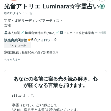
光音アトリエ Luminara☆字霊占い
最終ログイン：
8日前
字霊・波動リーディングアーティスト
女性
本人確認
機密保持契約(NDA)
インボイス発行事業者
未登録
3
5.0
2
販売実績
評価
フォロワー
スケジュール
⏱初回返信：最短10分／必ず24時間以内
もっと見る
あなたの名前に宿る光を読み解き、心
が軽くなる言葉を届けます。
はじめまして。

字霊（じれい）占い師として、

“名前に宿る光と本質”を読み解いています。
