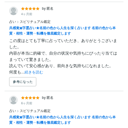
by 匿名
4ヶ月前
占い
>
スピリチュアル鑑定
共感覚✖️字霊占い★名前の色から人生を深く占います 名前の色から本
質・相性・運勢・転機を徹底鑑定します
この度はとても丁寧に占っていただき、ありがとうございま
した。

内容が本当に的確で、自分の状況や気持ちにぴったり当ては
まっていて驚きました。

読んでいて安心感があり、前向きな気持ちになれました。

何度も...
続きを読む
参考になった
by 匿名
6ヶ月前
占い
>
スピリチュアル鑑定
共感覚✖️字霊占い★名前の色から人生を深く占います 名前の色から本
質・相性・運勢・転機を徹底鑑定します