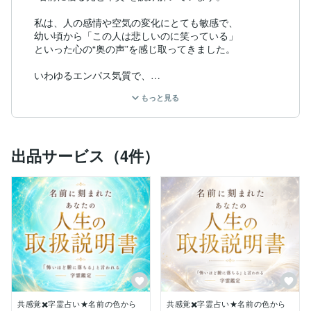
私は、人の感情や空気の変化にとても敏感で、

幼い頃から「この人は悲しいのに笑っている」

といった心の“奥の声”を感じ取ってきました。

いわゆるエンパス気質で、

相手の感情の揺れや、言葉にならない想いに

もっと見る
自然と寄り添ってしまうところがあります。

また、色彩共感覚（シナスタジア）により、

人や文字を色として感じ取り、

出品サービス（4件）
そこに流れるエネルギーを捉えることが自然にできまし
た。

その能力を言葉として形にするために、

字霊・心理・直感・エネルギーの読み解きを学び、

いまは多くの方の

恋愛・仕事・人生の迷いに寄り添っています。

字霊占いは

あなたの名前に刻まれた“魂の地図”を読む占い。

本質、恋愛傾向、才能、心のクセ、そして人生のテーマ
まで

共感覚✖️字霊占い★名前の色から
共感覚✖️字霊占い★名前の色から