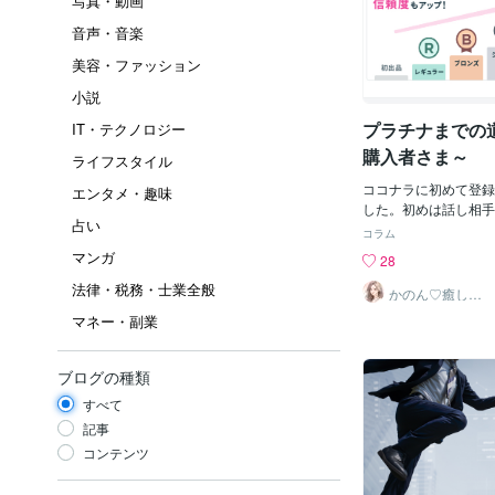
写真・動画
音声・音楽
美容・ファッション
小説
プラチナまでの
IT・テクノロジー
購入者さま～
ライフスタイル
ココナラに初めて登録し
エンタメ・趣味
した。初めは話し相手
占い
相談のサービスを出品
コラム
はお仕事をしているの
マンガ
28
本は夜から深夜にかけ
法律・税務・士業全般
めは全く電話も鳴らな
かのん♡癒しの
お部屋
に簡単にはかかってこ
マネー・副業
がらも、一応毎日夜に
していました初めてお
7/22の夕方で登録か
ブログの種類
まずはどうやって対応
すべて
く分からず(^-^;取
アプリでかけるを選択
記事
た。初めての購入者様
コンテンツ
聞いて欲しいとおっし
電話の間は本当にただ