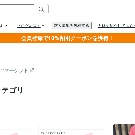
会員登録で10％割引クーポンを獲得！
ツマーケット
カテゴリ