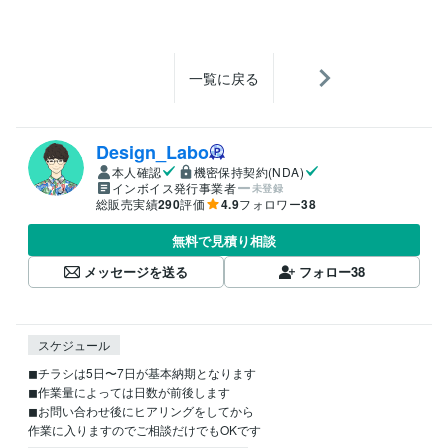
一覧に戻る
Design_Labo
本人確認
機密保持契約(NDA)
インボイス発行事業者
未登録
総販売実績
290
評価
4.9
フォロワー
38
無料で見積り相談
メッセージを送る
フォロー
38
スケジュール
◼︎チラシは5日〜7日が基本納期となります

◼︎作業量によっては日数が前後します

◼︎お問い合わせ後にヒアリングをしてから
