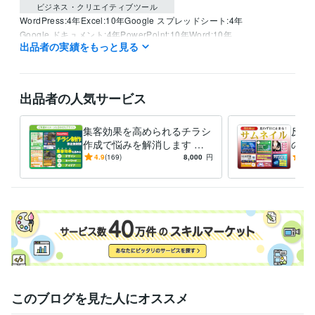
ビジネス・クリエイティブツール
WordPress:4年
Excel:10年
Google スプレッドシート:4年
Google ドキュメント:4年
PowerPoint:10年
Word:10年
出品者の実績をもっと見る
Google Analytics:4年
Google Search Console:4年
ChatGPT:2年
DALL-E:2年
Vrew:1年
InShot:3年
Adobe Illustrator:4年
ibisPaint:4年
Adobe Photoshop:1年
出品者の人気サービス
得意分野
デザイン制作
チラシ制作
チラシ
バナー
pop
サムネイル
仕事
ビジネス
デザイン
資料
集客効果を高められるチラシ
反応
書類
作成で悩みを解消します チ
の出
ラシで反応率を高めたい方に
数・
4.9
(169)
8,000
円
5.0
合わせて作成するので安心で
ばし
す
い！
このブログを見た人にオススメ