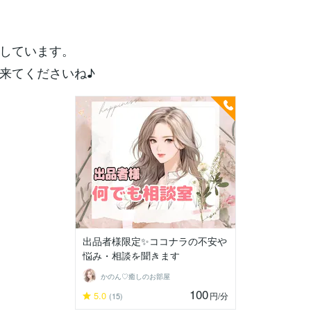
しています。
来てくださいね♪
出品者様限定✨ココナラの不安や
悩み・相談を聞きます
かのん♡癒しのお部屋
100
5.0
円
/分
(15)