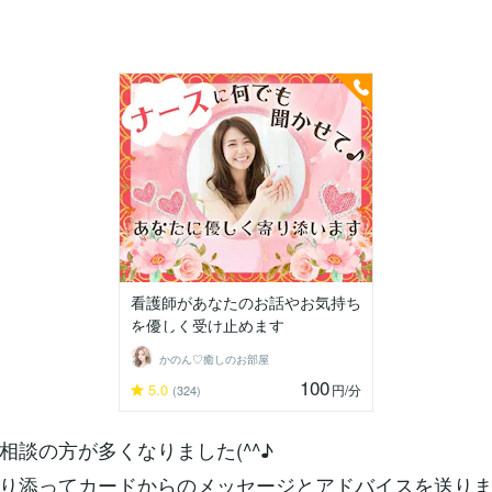
看護師があなたのお話やお気持ち
を優しく受け止めます
かのん♡癒しのお部屋
100
5.0
円
/分
(324)
相談の方が多くなりました(^^♪
り添ってカードからのメッセージとアドバイスを送り