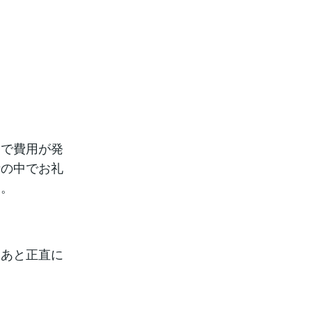
。
けで費用が発
話の中でお礼
た。
なあと正直に