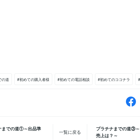
での道
#初めての購入者様
#初めての電話相談
#初めてのココナラ
ナまでの道①～出品準
プラチナまでの道③～
一覧に戻る
売上は？～