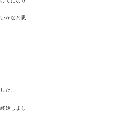
かけてになり
ないかなと思
。
でした。
に終始しまし