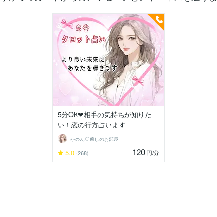
5分OK❤相手の気持ちが知りた
い！恋の行方占います
かのん♡癒しのお部屋
120
5.0
円
/分
(268)