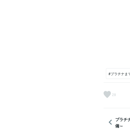
#プラチナま
28
プラチ
備～