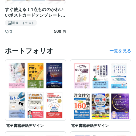
すぐ使える！1点もののかわい
いポストカードテンプレート
（くまのニット帽）
画像・イラスト
500
0
円
ポートフォリオ
一覧を見る
電子書籍表紙デザイン
電子書籍表紙デザイン