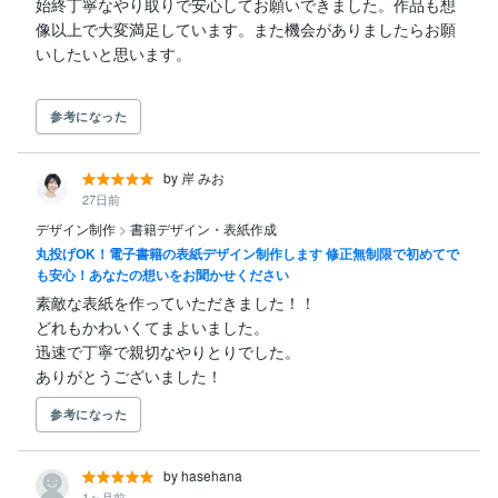
始終丁寧なやり取りで安心してお願いできました。作品も想
像以上で大変満足しています。また機会がありましたらお願
参考になった
by 岸 みお
27日前
デザイン制作
>
書籍デザイン・表紙作成
丸投げOK！電子書籍の表紙デザイン制作します 修正無制限で初めてで
も安心！あなたの想いをお聞かせください
素敵な表紙を作っていただきました！！

どれもかわいくてまよいました。

迅速で丁寧で親切なやりとりでした。

ありがとうございました！
参考になった
by hasehana
1ヶ月前