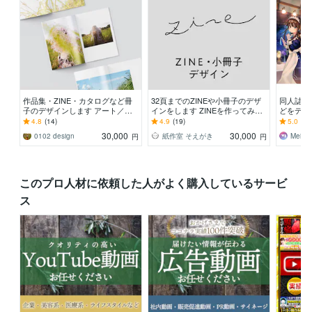
作品集・ZINE・カタログなど冊
32頁までのZINEや小冊子のデザ
同人誌の
子のデザインします アート／写
インをします ZINEを作ってみた
どをデザ
真／イラストなど、冊子作りをお
い方へ、現役ブックデザイナーが
得意です
4.8
(14)
4.9
(19)
5.0
(61
手伝いします
制作します
のご相談
30,000
30,000
0102 design
紙作室 そえがき
Mei
円
円
このプロ人材に依頼した人がよく購入しているサービ
ス