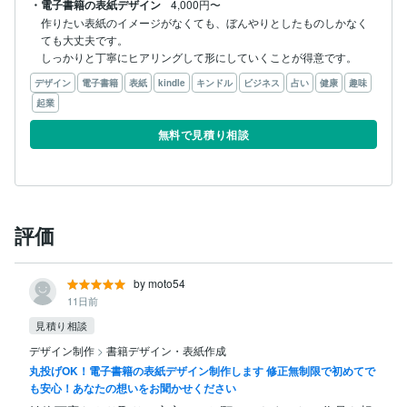
・電子書籍の表紙デザイン
4,000円〜
作りたい表紙のイメージがなくても、ぼんやりとしたものしかなく
ても大丈夫です。

しっかりと丁寧にヒアリングして形にしていくことが得意です。
デザイン
電子書籍
表紙
kindle
キンドル
ビジネス
占い
健康
趣味
起業
無料で見積り相談
評価
by moto54
11日前
見積り相談
デザイン制作
>
書籍デザイン・表紙作成
丸投げOK！電子書籍の表紙デザイン制作します 修正無制限で初めてで
も安心！あなたの想いをお聞かせください