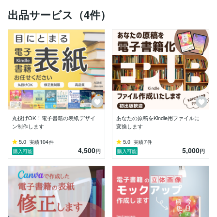
た。

出品サービス（4件）
(相手の)思いや考えが反映されていないものは意味がな
い！

そう考えた私は、依頼内容から感じた自分のイメージや
アイディアを数パターン用意し、好みを聞きながら本当
に求めていることを引きだしていきました。

その結果、イメージや感覚といったあいまいなこともス
ムーズに共有し、「相手が思い描いているもの」を表現
できるようになりました。

きっかけとなった資料は5年以上たった今でも活用され
丸投げOK！電子書籍の表紙デザイ
あなたの原稿をKindle用ファイルに
ています。

ン制作します
変換します
ぼんやりとしたもの、ざっくりとしたイメージでも大丈
5.0
104
5.0
7
実績
件
実績
件
4,500
5,000
夫！

円
円
購入可能
購入可能
あなたの＜思い＞をデザインで形にいたします。

遠慮はいりません。

こだわりやご要望をたくさんお聞かせください。

最後までお読みいただき、ありがとうございます。

あなたのご依頼を心よりお待ちしております。