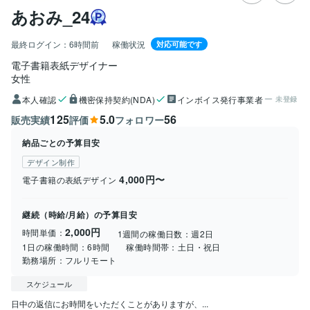
あおみ_24
最終ログイン：
6時間前
稼働状況
対応可能です
電子書籍表紙デザイナー
女性
本人確認
機密保持契約(NDA)
インボイス発行事業者
未登録
125
5.0
56
販売実績
評価
フォロワー
納品ごとの予算目安
デザイン制作
4,000円〜
電子書籍の表紙デザイン
継続（時給/月給）の予算目安
2,000円
時間単価：
1週間の稼働日数：
週2日
1日の稼働時間：
6時間
稼働時間帯：
土日・祝日
勤務場所：
フルリモート
スケジュール
日中の返信にお時間をいただくことがありますが、...