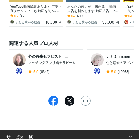
YouTube動画編集承ります 丁寧・
あなたの想いが「伝わる!」動画
プロがYo
高クオリティーな動画を制作いた
広告を制作します 動画広告・PR
ー制作しま
します
動画・社内動画など丁寧に制作い
以上制作
5.0
(60)
5.0
(91)
5.0
(12
たします！
10,000
35,000
伝わる繋がる動画・オザワozawa
伝わる繋がる動画・オザワozawa
YUKI9
円
円
関連する人気プロ人材
心の再生セラピスト ...
ナナミ_nanami
マッチングアプリ婚セラピー®
心と恋愛のアドバイ
5.0
(8345)
5.0
(12268)