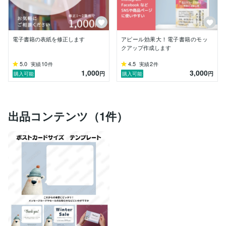
電子書籍の表紙を修正します
アピール効果大！電子書籍のモッ
クアップ作成します
5.0
10
4.5
2
実績
件
実績
件
1,000
3,000
円
円
購入可能
購入可能
出品コンテンツ（1件）