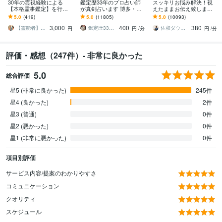
30年の霊視経験による
鑑定歴33年のプロ占い師
スッキリお悩み解決！視
【本格霊事鑑定】を行い
が真剣占います 博多・廓
えたままお伝え致します
ます 霊現象・家相・家
屋の純血統占い祈願師
恋愛、結婚、人間関係、
5.0
(419)
5.0
(11805)
5.0
(10093)
系・先祖・土地・人間関
雷鳥
仕事、人生、ペットの気
3,000
400
380
係・悪縁・因縁・厄払い
持ち等◎祈願付き
【霊能者】天晴
鑑定歴33年のプロ占い師 雷鳥
佐和ダウジング＆スピリットメンター
円
円
/分
円
/分
評価・感想（247件）- 非常に良かった
5.0
総合評価
星5 (非常に良かった)
245件
星4 (良かった)
2件
星3 (普通)
0件
星2 (悪かった)
0件
星1 (非常に悪かった)
0件
項目別評価
サービス内容/提案のわかりやすさ
コミュニケーション
クオリティ
スケジュール