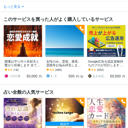
もっと見る
このサービスを買った人がよく購入しているサービス
開運お守り付☆弁財天と
女性のみ。霊視、透視、
Google広告を認定資格持
繋がり祈祷します 全ての
霊聴等お悩み拝見します
ちのプロが代行します 相
恋愛に対応してます、遠
リピーターさまはこの先
談無料_初期設定＋週次報
5.0
(18)
5.0
(485)
4.9
(352)
恋、音信不通、複雑恋
のこと等お伝えいたしま
告＋1か月間運用代行込み
50,000
500
50,000
愛、復縁
す。
で丸投げ可
コザの母
k：k
まさ＠広告代理店
円
円
/分
円
占い全般の人気サービス
相談中
予約受付中