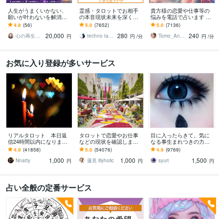
人生がうまくいかない、
霊感・タロットでお相手
貴方様の恋愛や仕事等の
願いが叶わないを解消し
の本音現状未来を深く視
悩みを電話で占います タ
ます 現実を変えるために
ます 恋愛・仕事・家族・
ロットカード、オラクル
4.8
(56)
5.0
(7652)
5.0
(7136)
努力したのに、自力では
人間関係の本質を見抜き
カード、ルノルマンカー
20,000
280
240
もう無理と感じている
スピード解決へ
ドを使用します
心の再生セラピスト YASUKO
techno tango
Tomo_Angel7
円
円
/分
円
/分
お気に入り登録が多いサービス
リアルタロット 本日返
タロットで恋愛やお仕事
目に入ったらきて。気に
信24時間以内になります
などの現状を確認します
なる事生まれつきの力で
❤︎タイトルをご確認くださ
アドバイスもしっかりお
視ます 視ましょう恋愛や
4.9
(41858)
5.0
(54076)
4.9
(9769)
い❤︎
届けしますので安心して
仕事などこの先など
1,000
1,000
1,500
ください♡
Nnatty
蓮見 lilyholic
syuri
円
円
円
占い全般の定番サービス