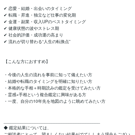
✔ 恋愛・結婚・出会いのタイミング

✔ 転職・昇進・独立など仕事の変化期

✔ 金運・副業・収入UPのベストタイミング

✔ 健康状態の波やストレス期

✔ 社会的評価・成功運の高まり

✔ 流れが切り替わる“人生の転換点”

【こんな方におすすめ】

・今後の人生の流れを事前に知って備えたい方

・結婚や転職のタイミングを明確に知りたい方

・本格的な手相＋時期読みの鑑定を受けてみたい方

・霊感×手相という複合鑑定に興味がある方

・一度、自分の10年先を地図のように眺めてみたい方

________________________________________

◆ 鑑定結果については、

ご相談者にとって、望ましくない結果がでてししまう場合もござい