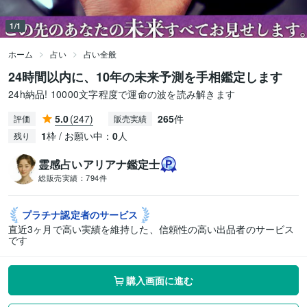
1/1
ホーム
占い
占い全般
24時間以内に、10年の未来予測を手相鑑定します
24h納品! 10000文字程度で運命の波を読み解きます
5.0
(247)
265
件
評価
販売実績
1
枠 / お願い中：
0
人
残り
霊感占いアリアナ鑑定士
総販売実績：
794件
プラチナ認定者の
サービス
直近3ヶ月で高い実績を維持した、信頼性の高い出品者のサービス
です
購入画面に進む