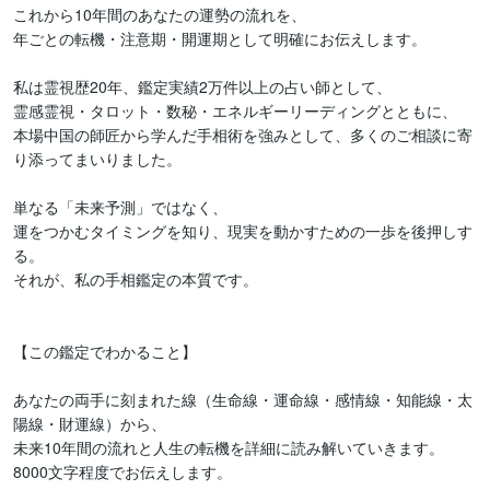
これから10年間のあなたの運勢の流れを、

年ごとの転機・注意期・開運期として明確にお伝えします。

私は霊視歴20年、鑑定実績2万件以上の占い師として、

霊感霊視・タロット・数秘・エネルギーリーディングとともに、

本場中国の師匠から学んだ手相術を強みとして、多くのご相談に寄
り添ってまいりました。

単なる「未来予測」ではなく、

運をつかむタイミングを知り、現実を動かすための一歩を後押しす
る。

それが、私の手相鑑定の本質です。

【この鑑定でわかること】

あなたの両手に刻まれた線（生命線・運命線・感情線・知能線・太
陽線・財運線）から、

未来10年間の流れと人生の転機を詳細に読み解いていきます。

8000文字程度でお伝えします。
