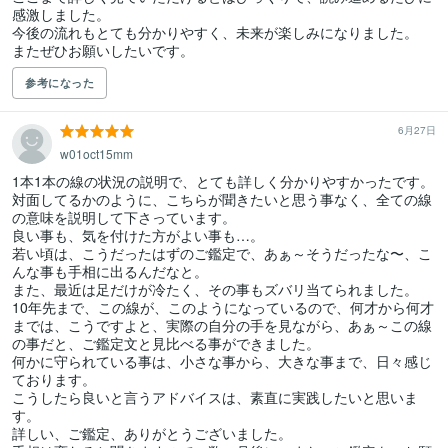
感激しました。

今後の流れもとても分かりやすく、未来が楽しみになりました。

またぜひお願いしたいです。
参考になった
6月27日
w01oct15mm
1本1本の線の状況の説明で、とても詳しく分かりやすかったです。

対面してるかのように、こちらが聞きたいと思う事なく、全ての線
の意味を説明して下さっています。

良い事も、気を付けた方がよい事も…。

若い頃は、こうだったはずのご鑑定で、あぁ～そうだったな〜、こ
んな事も手相に出るんだなと。

また、最近は足だけが冷たく、その事もズバリ当てられました。

10年先まで、この線が、このようになっているので、何才から何才
までは、こうですよと、実際の自分の手を見ながら、あぁ～この線
の事だと、ご鑑定文と見比べる事ができました。

何かに守られている事は、小さな事から、大きな事まで、日々感じ
ております。

こうしたら良いと言うアドバイスは、素直に実践したいと思いま
す。

詳しい、ご鑑定、ありがとうございました。
