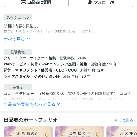
出品者に質問
フォロー
70
スケジュール
◎相談内容を拝見し、

鑑定に入る旨の返信をしてから24時間以内に、鑑定結...
すべて見る
経験職種
クリエイター / ライター・編集
経験年数 : 20年
Webサービス・制作 / Webコンテンツ企画・編集
経験年数 : 20年
経営・マネジメント / 経営者・CEO・COO
経験年数 : 20年
ライフスタイル・その他 / 占い師
経験年数 : 20年
受賞歴
ココナラデビュー　（対面鑑定や大手電話占い会社の経験を経て）
ココナ
ラ　飛び級　ゴールドランク認定
ココナラ　プラチナランク認定
ココナ
出品者の実績をもっと見る
ラ　手相ランキング1位　取得
資格・検定
出品者のポートフォリオ
もっと見る
手相鑑定士
取得年 : 2004年
タロットリーディングマスター
取得年 : 2011年