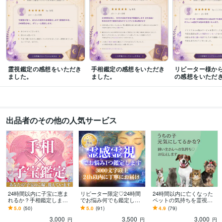
得意分野
占い
手相鑑定、霊視鑑定
占い
手相鑑定
霊視鑑定
語学力
英語
ネイティブレベル
霊視鑑定の感想をいただき
手相鑑定の感想をいただき
リピーター様か
ました。
ました。
の感想をいただ
出品者のその他の人気サービス
24時間以内に子宝に恵ま
リピーター限定♡24時間
24時間以内に亡くなった
れるか？手相鑑定します 5
でお悩み何でも鑑定しま
ペットの気持ちを霊視し
000文字以上で体質とタイ
す 3000文字以上ボリュー
ます 6000文字以上で、大
5.0
(50)
5.0
(91)
4.9
(79)
ミングを丁寧に読み解き
ム鑑定でお悩みを鑑定い
切なあの子との対話をお
3,000
3,500
3,000
ます
たします。
届けします。
円
円
円