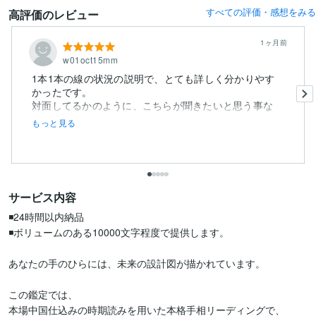
すべての評価・感想をみる
高評価のレビュー
1ヶ月前
w01oct15mm
1本1本の線の状況の説明で、とても詳しく分かりやす
かったです。
対面してるかのように、こちらが聞きたいと思う事な
く、全て...
もっと見る
サービス内容
◾️24時間以内納品

◾️ボリュームのある10000文字程度で提供します。

あなたの手のひらには、未来の設計図が描かれています。

この鑑定では、

本場中国仕込みの時期読みを用いた本格手相リーディングで、
