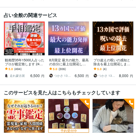
占い全般の関連サービス
観相歴35年15000人占った
8月限定 最大の能力、最高
プロ超えの呪いの感知と
プロが鑑定致します 24h2
の自分に最上位開花しま
除去を最上位開花します
5000字☪️線紋手形精密診
す 占いおすすめ1位 最も
プロ技術の習得 呪いの概
5.0
(494)
5.0
(306)
5.0
(4)
断、開運未来占います
好評な月限定出品 世界13
念 対応方法 世界13カ国で
6,500
6,500
8,000
カ国で評価
評価
走れ蒙古斑
つかさ 13カ国で評価 8月3出品 受付
つかさ 13カ国で評価 8月3出品 受付
円
円
円
このサービスを見た人はこちらもチェックしています
予約受付中