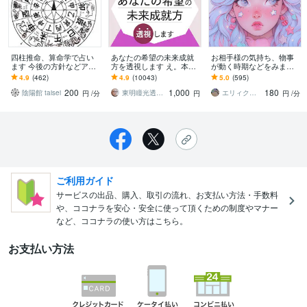
四柱推命、算命学で占い
あなたの希望の未来成就
お相手様の気持ち、物事
ます 今後の方針などアド
方を透視します え。本当
が動く時期などをみます
バイスが必要な方へ
なの。不思議な透視おま
霊感タロット、当たる占
4.9
(462)
4.9
(10043)
5.0
(595)
じないでパワーアップし
いをぜひお試しくださ
200
1,000
180
ます。
い。
陰陽館 taisei
東明瞳光透視鑑定
エリィクリスタル
円
/分
円
円
/分
ご利用ガイド
サービスの出品、購入、取引の流れ、お支払い方法・手数料
や、ココナラを安心・安全に使って頂くための制度やマナー
など、ココナラの使い方はこちら。
お支払い方法