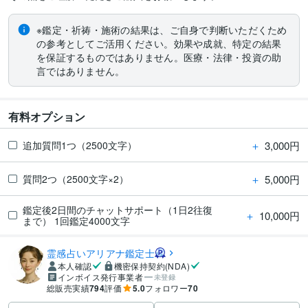
※鑑定・祈祷・施術の結果は、ご自身で判断いただくため
の参考としてご活用ください。効果や成就、特定の結果
を保証するものではありません。医療・法律・投資の助
言ではありません。
有料オプション
＋
3,000円
追加質問1つ（2500文字）
＋
5,000円
質問2つ（2500文字×2）
鑑定後2日間のチャットサポート（1日2往復
＋
10,000円
まで） 1回鑑定4000文字
霊感占いアリアナ鑑定士
本人確認
機密保持契約(NDA)
インボイス発行事業者
未登録
総販売実績
794
評価
5.0
フォロワー
70