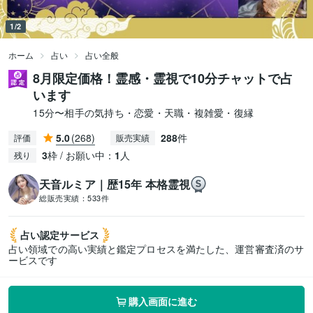
1/2
ホーム
占い
占い全般
8月限定価格！霊感・霊視で10分チャットで占
います
15分〜相手の気持ち・恋愛・天職・複雑愛・復縁
5.0
(268)
288
件
評価
販売実績
3
枠 / お願い中：
1
人
残り
天音ルミア｜歴15年 本格霊視
総販売実績：
533件
占い認定
サービス
占い領域での高い実績と鑑定プロセスを満たした、運営審査済のサ
ービスです
購入画面に進む