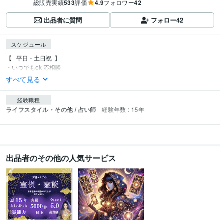
総販売実績
533
評価
4.9
フォロワー
42
出品者に質問
フォロー
42
スケジュール
【⠀平日・土日祝  】

・いつでもok 応相談
すべて見る
経験職種
ライフスタイル・その他 / 占い師
経験年数 : 15年
出品者のその他の人気サービス