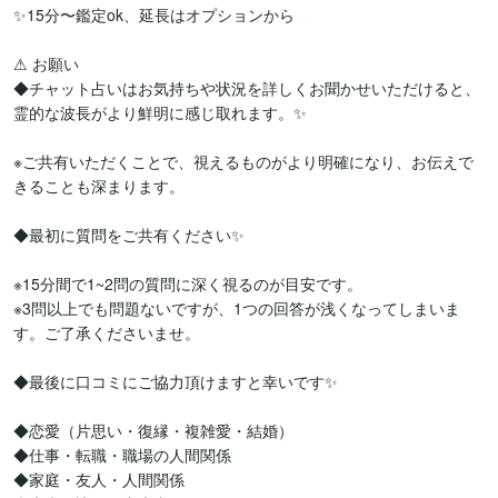
✨️15分〜鑑定ok、延長はオプションから

⚠︎︎ お願い

◆チャット占いはお気持ちや状況を詳しくお聞かせいただけると、
霊的な波長がより鮮明に感じ取れます。✨️

※ご共有いただくことで、視えるものがより明確になり、お伝えで
きることも深まります。

◆最初に質問をご共有ください✨️

※15分間で1~2問の質問に深く視るのが目安です。

※3問以上でも問題ないですが、1つの回答が浅くなってしまいま
す。ご了承くださいませ。

◆最後に口コミにご協力頂けますと幸いです✨️

◆恋愛（片思い・復縁・複雑愛・結婚）

◆仕事・転職・職場の人間関係

◆家庭・友人・人間関係
