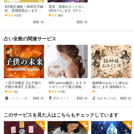
8月限定価格！3000文字確
霊視・霊感タロット占い
約、霊感霊視占います ⭐️
(20分〜)します 【チャッ
質×ボリュームの鑑定⭐️片
ト】霊感・霊視タロット2
4.8
(123)
5.0
(83)
思い・複雑愛・復縁・天
0分〜未来・恋愛どんな悩
500
500
職
みも
円
円
占い全般の関連サービス
一流子供鑑定【お子様の
5問⭐yes/no鑑定します チ
猫神様のおみくじ便をお
才能や将来】を霊視しま
ャネリングで個人情報不
届けします 猫神様から今
す お子様の気持ちや適職
要で視ます♪
日のあなた様へ、小さな
5.0
(3)
5.0
(176)
-
などを占い、未来の可能
お便りをお届けします
500
500
500
性を最大限に広げる
パトラ｜一流の霊視鑑定
夢向 ルミナ
花緒 ✤ 心の紐を解いていく人
円
円
円
このサービスを見た人はこちらもチェックしています