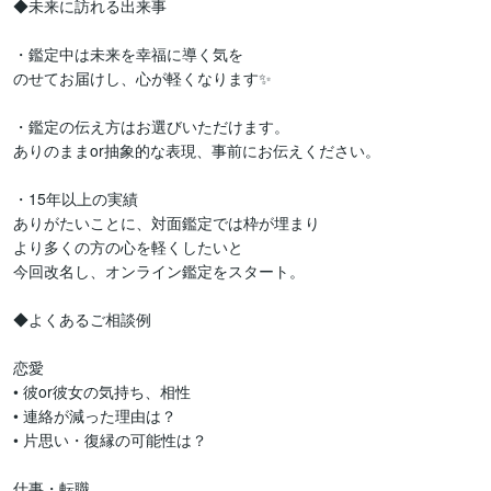
◆未来に訪れる出来事

・鑑定中は未来を幸福に導く気を

のせてお届けし、心が軽くなります✨

・鑑定の伝え方はお選びいただけます。

ありのままor抽象的な表現、事前にお伝えください。

・15年以上の実績

ありがたいことに、対面鑑定では枠が埋まり

より多くの方の心を軽くしたいと

今回改名し、オンライン鑑定をスタート。

◆よくあるご相談例

恋愛

• 彼or彼女の気持ち、相性

• 連絡が減った理由は？

• 片思い・復縁の可能性は？

仕事・転職
