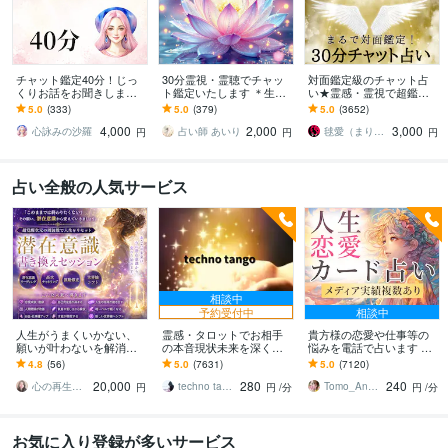
チャット鑑定40分！じっ
30分霊視・霊聴でチャッ
対面鑑定級のチャット占
くりお話をお聞きします
ト鑑定いたします ＊生年
い★霊感・霊視で超鑑定
たくさんの質問や聞いて
月日不要＊恋愛＊対人関
します 占いし放題の30
5.0
(333)
5.0
(379)
5.0
(3652)
ほしいことがある方向け
係＊お仕事＊自分のこと
分！どんなことでも全て
4,000
2,000
3,000
のサービスです
を見通す霊感霊視で解決
心詠みの沙羅
占い師 あいり
毬愛（まりあ）
円
円
円
占い全般の人気サービス
相談中
予約受付中
相談中
人生がうまくいかない、
霊感・タロットでお相手
貴方様の恋愛や仕事等の
願いが叶わないを解消し
の本音現状未来を深く視
悩みを電話で占います タ
ます 現実を変えるために
ます 恋愛・仕事・家族・
ロットカード、オラクル
4.8
(56)
5.0
(7631)
5.0
(7120)
努力したのに、自力では
人間関係の本質を見抜き
カード、ルノルマンカー
20,000
280
240
もう無理と感じている
スピード解決へ
ドを使用します
心の再生セラピスト YASUKO
techno tango
Tomo_Angel7
円
円
/分
円
/分
お気に入り登録が多いサービス