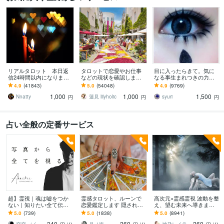
リアルタロット 本日返
タロットで恋愛やお仕事
目に入ったらきて。気に
信24時間以内になります
などの現状を確認します
なる事生まれつきの力で
❤︎タイトルをご確認くださ
アドバイスもしっかりお
視ます 視ましょう恋愛や
4.9
(41843)
5.0
(54048)
4.9
(9769)
い❤︎
届けしますので安心して
仕事などこの先など
1,000
1,000
1,500
ください♡
Nnatty
蓮見 lilyholic
syuri
円
円
円
占い全般の定番サービス
超】霊視｜魂は嘘をつか
霊感タロット、ルーンで
高次元×霊感霊視 波動を整
ない｜知りたい全て伝え
恋愛鑑定します 隠された
え、望む未来へ導きます
ます 【2万人鑑定】写真を
あなたへの本心と今後の
未来を当てるより、未来
5.0
(739)
5.0
(1838)
5.0
(8941)
媒体に高次元から『魂の
行方鑑定し、お伝えしま
を創るための気づきの鑑
340
260
260