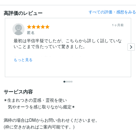
すべての評価・感想をみる
高評価のレビュー
1ヶ月前
匿名
最初は半信半疑でしたが、こちらから詳しく話していな
いことまで当たっていて驚きました。
良いことだけを言うのではなく、今...
もっと見る
サービス内容
✴︎生まれつきの霊感・霊視を使い

　気やオーラを感じ取りながら鑑定✴︎

満枠の場合はDMからお問い合わせくださいませ。

(枠に空きがあればご案内可能です。)
