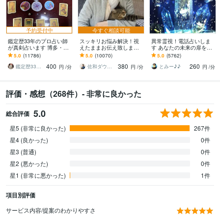
予約受付中
今すぐ相談可能
鑑定歴33年のプロ占い師
スッキリお悩み解決！視
異常霊視！電話占いしま
が真剣占います 博多・廓
えたままお伝え致します
す あなたの未来の扉を開
屋の純血統占い祈願師
恋愛、結婚、人間関係、
けます(^^)
5.0
(11786)
5.0
(10070)
5.0
(5762)
雷鳥
仕事、人生、ペットの気
400
380
260
持ち等◎祈願付き
鑑定歴33年のプロ占い師 雷鳥
佐和ダウジング＆スピリットメンター
とみー♪♪
円
/分
円
/分
円
/分
評価・感想（268件）- 非常に良かった
5.0
総合評価
星5 (非常に良かった)
267件
星4 (良かった)
0件
星3 (普通)
0件
星2 (悪かった)
0件
星1 (非常に悪かった)
1件
項目別評価
サービス内容/提案のわかりやすさ