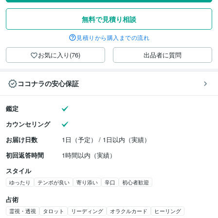
無料で見積り相談
見積りから購入までの流れ
お気に入り(76)
出品者に質問
ココナラの安心保証
鑑定
カウンセリング
お届け日数
1日（予定） / 1日以内（実績）
初回返答時間
1時間以内（実績）
スタイル
ゆったり
テンポが良い
寄り添い
辛口
初心者歓迎
占術
霊視・透視
タロット
リーディング
オラクルカード
ヒーリング