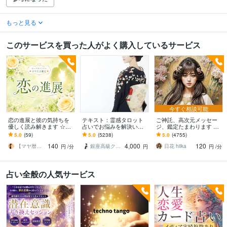
もっと見る
このサービスを買った人がよく購入しているサービス
今すぐ相談可能
恋の進展と彼の気持ちを
テキスト：霊感タロット
ご神託、高次元メッセー
優しく読み解きます ☆止
占いでお悩みを解決いた
ジ、鑑定たまわります 天
まって見える恋にも、ち
します 【文字数制限な
命、人生総合みさせてい
5.0
(59)
5.0
(5238)
5.0
(4755)
ゃんと意味があります♡
し】恋愛/仕事/人間関係な
ただきます
140
4,000
120
♡
んでもご相談下さい。
【マヤ暦☆ことだま】まやたま鑑定☆セレナ
銀座高級クラブのママ さくら
日花 hiika
円
/分
円
円
/分
占い全般の人気サービス