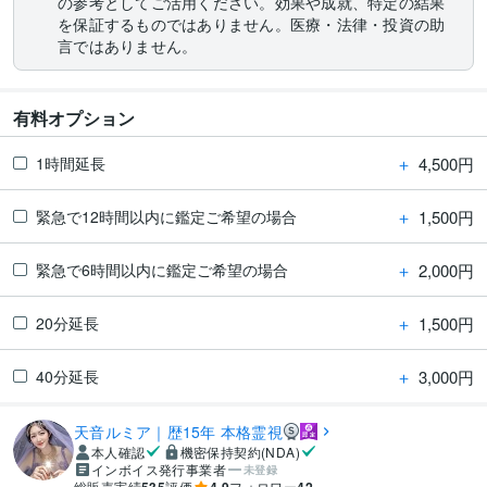
の参考としてご活用ください。効果や成就、特定の結果
を保証するものではありません。医療・法律・投資の助
言ではありません。
有料オプション
＋
4,500円
1時間延長
＋
1,500円
緊急で12時間以内に鑑定ご希望の場合
＋
2,000円
緊急で6時間以内に鑑定ご希望の場合
＋
1,500円
20分延長
＋
3,000円
40分延長
天音ルミア｜歴15年 本格霊視
本人確認
機密保持契約(NDA)
インボイス発行事業者
未登録
総販売実績
評価
フォロワー