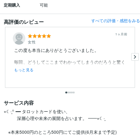
定期購入
可能
すべての評価・感想をみる
高評価のレビュー
1ヶ月前
女性
この度も本当にありがとうございました。
毎回、どうしてここまでわかってしまうのだろうと驚く
ばかりです。
もっと見る
サービス内容
⋆☾·̩͙꙳ ━━ タロットカードを使い、

　　　深層心理や未来の展開を占います。 ━━⋆☾·̩͙

　※本来5000円のところ500円にてご提供(6月末まで予定)
