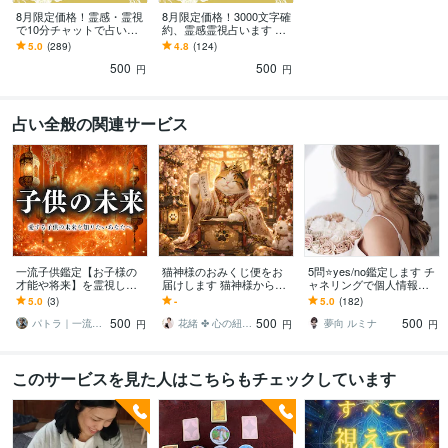
8月限定価格！霊感・霊視
8月限定価格！3000文字確
で10分チャットで占いま
約、霊感霊視占います ⭐️
す 15分〜相手の気持ち・
質×ボリュームの鑑定⭐️片
5.0
(289)
4.8
(124)
恋愛・天職・複雑愛・復
思い・複雑愛・復縁・天
500
500
縁
職
円
円
占い全般の関連サービス
一流子供鑑定【お子様の
猫神様のおみくじ便をお
5問⭐yes/no鑑定します チ
才能や将来】を霊視しま
届けします 猫神様から今
ャネリングで個人情報不
す お子様の気持ちや適職
日のあなた様へ、小さな
要で視ます♪
5.0
(3)
-
5.0
(182)
などを占い、未来の可能
お便りをお届けします
500
500
500
性を最大限に広げる
パトラ｜一流の霊視鑑定
花緒 ✤ 心の紐を解いていく人
夢向 ルミナ
円
円
円
このサービスを見た人はこちらもチェックしています