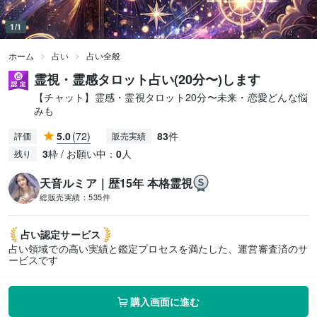
1/1
ホーム
占い
占い全般
霊視・霊感タロット占い(20分〜)します
【チャット】霊感・霊視タロット20分〜未来・恋愛どんな悩
みも
5.0
(72)
83
件
評価
販売実績
3
枠 / お願い中：
0
人
残り
天音ルミア｜歴15年 本格霊視
総販売実績：
535件
占い認定
サービス
占い領域での高い実績と鑑定プロセスを満たした、運営審査済のサ
ービスです
購入画面に進む