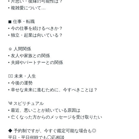
　• 片思い・復縁の可能性は？

　• 複雑愛について…

　◼︎ 仕事・転職

　• 今の仕事を続けるべきか？

　• 独立・起業は向いている？

　☺︎ 人間関係

　• 友人や家族との関係

　• 夫婦やパートナーとの関係

　❁⃘ 未来・人生

　• 今後の運勢

　• 幸せな未来に進むために、今すべきことは？

　༄ スピリチュアル

　• 最近、悪いことが続いている原因は

　• 亡くなった方からのメッセージを受け取りたい

　◆ 予約制ですが、今すぐ鑑定可能な場合も◎

　平日・平日何時でも◯応相談
