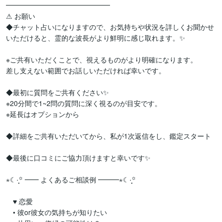
━━━━━━━━━━━━━━━

⚠︎︎ お願い

◆チャット占いになりますので、お気持ちや状況を詳しくお聞かせ
いただけると、霊的な波長がより鮮明に感じ取れます。✨️

※ご共有いただくことで、視えるものがより明確になります。

差し支えない範囲でお話しいただければ幸いです。

◆最初に質問をご共有ください✨️

※20分間で1~2問の質問に深く視るのが目安です。

※延長はオプションから

◆詳細をご共有いただいてから、私が1次返信をし、鑑定スタート

◆最後に口コミにご協力頂けますと幸いです✨️

⋆☾·̩͙꙳ ━━ よくあるご相談例 ━━━⋆☾·̩͙꙳

　♥ 恋愛

　• 彼or彼女の気持ちが知りたい
