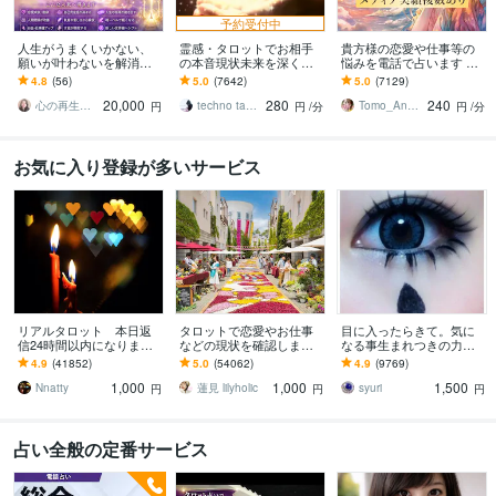
予約受付中
人生がうまくいかない、
霊感・タロットでお相手
貴方様の恋愛や仕事等の
願いが叶わないを解消し
の本音現状未来を深く視
悩みを電話で占います タ
ます 現実を変えるために
ます 恋愛・仕事・家族・
ロットカード、オラクル
4.8
(56)
5.0
(7642)
5.0
(7129)
努力したのに、自力では
人間関係の本質を見抜き
カード、ルノルマンカー
20,000
280
240
もう無理と感じている
スピード解決へ
ドを使用します
心の再生セラピスト YASUKO
techno tango
Tomo_Angel7
円
円
/分
円
/分
お気に入り登録が多いサービス
リアルタロット 本日返
タロットで恋愛やお仕事
目に入ったらきて。気に
信24時間以内になります
などの現状を確認します
なる事生まれつきの力で
❤︎タイトルをご確認くださ
アドバイスもしっかりお
視ます 視ましょう恋愛や
4.9
(41852)
5.0
(54062)
4.9
(9769)
い❤︎
届けしますので安心して
仕事などこの先など
1,000
1,000
1,500
ください♡
Nnatty
蓮見 lilyholic
syuri
円
円
円
占い全般の定番サービス