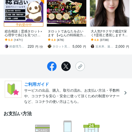
予約受付中
総合相談｜霊感タロット×
タロットであなたを占い
大人気‼️サクサク鑑定‼️深
心理学で糸口を見つけま
ます 【※なんの特殊能力も
く‼️霊視と透視します ‼️恋
す 声を通して伝わる安心
無いただの男です】
愛、複雑な恋愛、仕事、
5.0
(1471)
4.9
(476)
4.9
(3738)
感。迷いや不安にそっと
人間関係、人生相談/深層
220
5,000
2,000
寄り添います
霊視
鈴森理乃｜霊感タロット×心理学
タロット見太郎
近未来、遠未来を霊透視！！占い師 紗理奈
円
/分
円
円
ご利用ガイド
サービスの出品、購入、取引の流れ、お支払い方法・手数料
や、ココナラを安心・安全に使って頂くための制度やマナー
など、ココナラの使い方はこちら。
お支払い方法