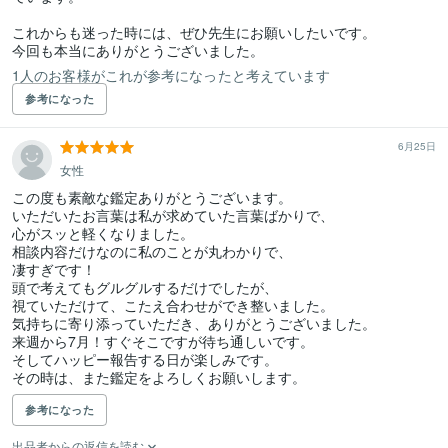
これからも迷った時には、ぜひ先生にお願いしたいです。

今回も本当にありがとうございました。
1人のお客様がこれが参考になったと考えています
参考になった
6月25日
女性
この度も素敵な鑑定ありがとうございます。

いただいたお言葉は私が求めていた言葉ばかりで、

心がスッと軽くなりました。

相談内容だけなのに私のことが丸わかりで、

凄すぎです！

頭で考えてもグルグルするだけでしたが、

視ていただけて、こたえ合わせができ整いました。

気持ちに寄り添っていただき、ありがとうございました。

来週から7月！すぐそこですが待ち通しいです。

そしてハッピー報告する日が楽しみです。

その時は、また鑑定をよろしくお願いします。
参考になった
出品者からの返信を読む