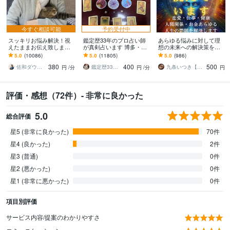
今すぐ相談可能
予約受付中
スッキリお悩み解決！視
鑑定歴33年のプロ占い師
あらゆる悩みに対して理
えたままお伝え致します
が真剣占います 博多・廓
想の未来への解決策を授
恋愛、結婚、人間関係、
屋の純血統占い祈願師
けます 人生が上手くいか
5.0
(10086)
5.0
(11805)
5.0
(986)
仕事、人生、ペットの気
雷鳥
ないと悩んでいる人に未
380
400
500
持ち等◎祈願付き
来を好転させる魂の導き
佐和ダウジング＆スピリットメンター
鑑定歴33年のプロ占い師 雷鳥
九条いつき【高次元宇宙霊視師】
円
/分
円
/分
円
評価・感想（72件）- 非常に良かった
5.0
総合評価
星5 (非常に良かった)
70件
星4 (良かった)
2件
星3 (普通)
0件
星2 (悪かった)
0件
星1 (非常に悪かった)
0件
項目別評価
サービス内容/提案のわかりやすさ