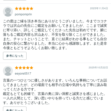
2025年11月4日
pompomprin
この度はご縁を頂き本当にありがとうございました。今までココナ
ラでは沢山の先生にご鑑定をお願いしてきましたが、ここまで誠実
に寄り添い、詳しくご鑑定してくださった先生は初めてです。腑に
落ちるご鑑定内容も沢山あり、不安を取り除くことができました。
また、チャットということで、直ぐに結果がわかる事もとても自分
自身の安心に繋がりました。本当に心から感謝致します。また是非
今後ともどうぞよろしくお願い致します。
参考になった
2025年10月22日
eeyore0517
言葉の一つひとつに優しさがあります。いろんな事柄についてお話
してきましたが、どの場面でも相手の立場や気持ちを丁寧に汲み取
ってくださる方です。

鑑定もとても的確で、言葉の奥に深い洞察と誠実さを感じました。

一人の人間として、深い思いやりを持っている方だと感じていま
参考になった