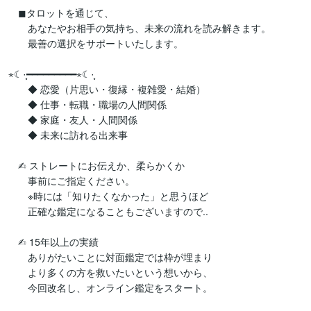
　◼︎タロットを通じて、

　　あなたやお相手の気持ち、未来の流れを読み解きます。

　　最善の選択をサポートいたします。

⋆☾·̩͙━━━━━━━━━⋆☾·̩͙

　　◆ 恋愛（片思い・復縁・複雑愛・結婚）

　　◆ 仕事・転職・職場の人間関係

　　◆ 家庭・友人・人間関係

　　◆ 未来に訪れる出来事

　✍︎ ストレートにお伝えか、柔らかくか

　　事前にご指定ください。

　　※時には「知りたくなかった」と思うほど

　　正確な鑑定になることもございますので..

　✍︎ 15年以上の実績

　　ありがたいことに対面鑑定では枠が埋まり

　　より多くの方を救いたいという想いから、

　　今回改名し、オンライン鑑定をスタート。
