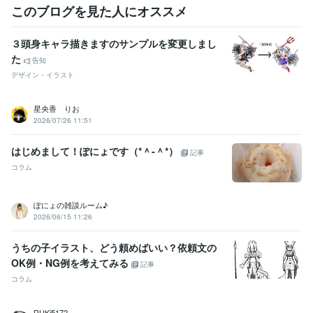
このブログを見た人にオススメ
３頭身キャラ描きますのサンプルを変更しまし
た
告知
デザイン・イラスト
星央香 りお
2026/07/26 11:51
はじめまして！ぽにょです（*＾-＾*）
記事
コラム
ぽにょの雑談ルーム♪
2026/06/15 11:26
うちの子イラスト、どう頼めばいい？依頼文の
OK例・NG例を考えてみる
記事
コラム
RUKi5172