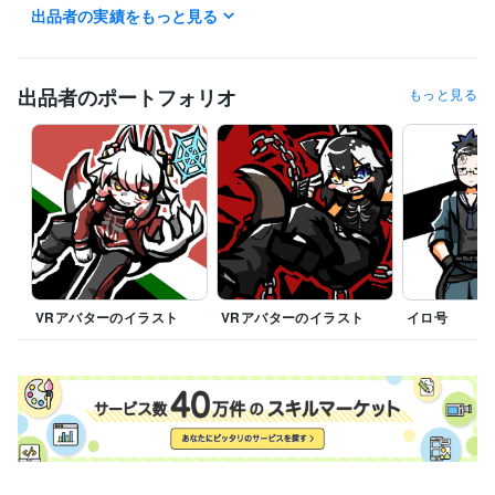
出品者の実績をもっと見る
建築・土木・施工管理 / 施工管理・監理
経験年数 : 2年
資格・検定
ITパスポート
取得年 : 2018年
出品者のポートフォリオ
もっと見る
普通自動車第一種運転免許
取得年 : 2020年
フォークリフト運転技能者
取得年 : 2023年
ビジネス・クリエイティブツール
Krita:6年
FL Studio:6年
Wix:2年
Excel:8年
Google スプレッドシート:3年
Google ドキュメント:6年
PowerPoint:11年
Word:13年
ChatGPT:4年
AviUtl:10年
Live2D:0年
Audacity:6年
UTAU:6年
SOLIDWORKS:3年
OBS Studio:1年
得意分野
イラスト作成・漫画制作
VRアバターのイラスト
イラスト作成
VRアバターのイラスト
世界観構築
作曲(特にロック
イロ号
やメタル系)
創作全般
語学力
英語
日常会話レベル