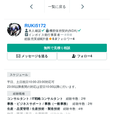
一覧に戻る
RUKi5172
本人確認
機密保持契約(NDA)
インボイス発行事業者
未登録
総販売実績
0
評価
0.0
フォロワー
4
無料で見積り相談
メッセージを送る
フォロー
4
スケジュール
平日、土日祝日10:00-23:00対応可

23:00以降夜間の対応は翌日10:00以降に行います。
経験職種
コンサルタント / IT戦略コンサルタント
経験年数 : 2年
事務・ビジネスサポート / 事務（一般事務）
経験年数 : 2年
生産・品質管理 / 生産技術・製造技術
経験年数 : 4年
物流・購買 / 商品・在庫管理
経験年数 : 3年