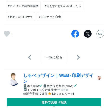
#ヒアリング前の準備物
#何をすればいいか迷ったら
#初めてのココナラ
#ココナラ初心者
3
一覧に戻る
しるべ デザイン｜WEB×印刷デザイ
ン
本人確認
機密保持契約(NDA)
インボイス発行事業者
未登録
総販売実績
10
評価
5.0
フォロワー
16
無料で見積り相談