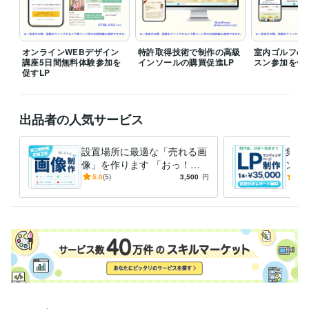
職歴
しるべデザイン
2024年5月 ~ 現在
労働局助成金申請相談員
2021年3月 ~ 2022年5月
労働局助成金事務職員
2019年5月 ~ 2021年2月
オンラインWEBデザイン
特許取得技術で制作の高級
室内ゴルフの
講座5日間無料体験参加を
インソールの購買促進LP
スン参加を促す
兵庫県内の公立小学校
2013年3月 ~ 2015年2月
促すLP
資格・検定
小学校教諭免許
取得年 : 2012年
出品者の人気サービス
中学校教諭免許
取得年 : 2012年
高等学校教諭免許
取得年 : 2012年
設置場所に最適な「売れる画
集客
プログラミング言語・フレームワーク
像」を作ります 「おっ！」
ング
CSS:1年
HTML:1年
と目を引く。集客と成約を加
制作
5.0
(5)
3,500
円
-
(1)
速させる戦略的な一枚を
人事
ビジネス・クリエイティブツール
す！
Wix:1年
Google スプレッドシート:1年
Google スライド:1年
Google ドキュメント:1年
ChatGPT:1年
Adobe Photoshop:1年
Filmora:1年
Canva:1年
Figma:1年
Photopea:1年
Affinity Photo:0年
Adobe Illustrator:1年
Affinity Designer:0年
WordPress:1年
Adobe Firefly:0年
Adobe Premiere Pro:0年