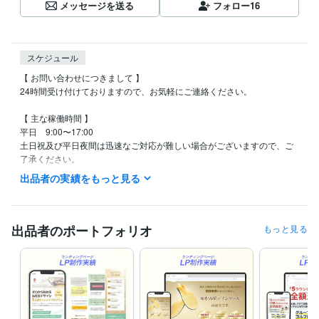
メッセージを送る
フォロー
16
スケジュール
【 お問い合わせにつきまして 】

24時間受け付けておりますので、お気軽にご連絡ください。

【 主な稼働時間 】

平日　9:00〜17:00

土日祝及び平日夜間は迅速なご対応が難しい場合がございますので、ご
了承ください。

出品者の実績をもっと見る
【 納期につきまして 】

お見積りの際、個別に初案ご提出までの目安をお伝えしております。

出品者のポートフォリオ
もっと見る
経験職種
デザイナー / Webデザイナー
経験年数 : 1年
カスタマーサポート・カスタマーサクセス / カスタマーサポート・ヘ
ルプデスク
経験年数 : 3年
ライフスタイル・その他 / 講師・インストラクター
経験年数 : 1年
ライフスタイル・その他 / 公務員
経験年数 : 3年