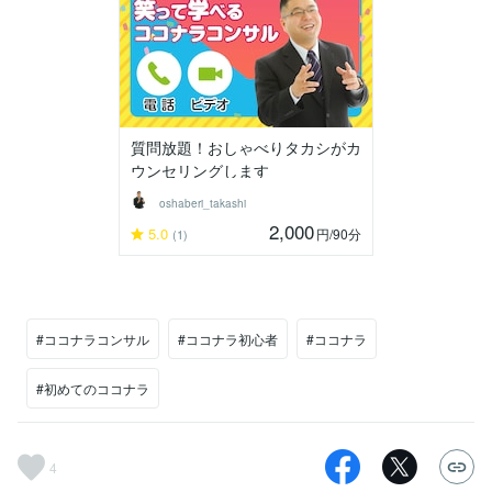
質問放題！おしゃべりタカシがカ
ウンセリングします
oshaberi_takashi
2,000
5.0
円
/90分
(1)
#ココナラコンサル
#ココナラ初心者
#ココナラ
#初めてのココナラ
4