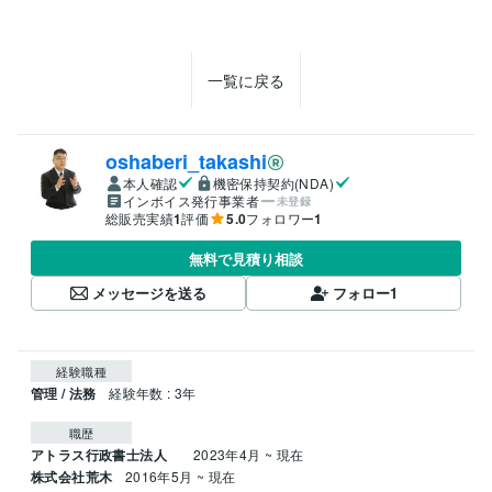
一覧に戻る
oshaberi_takashi
本人確認
機密保持契約(NDA)
インボイス発行事業者
未登録
総販売実績
1
評価
5.0
フォロワー
1
無料で見積り相談
メッセージを送る
フォロー
1
経験職種
管理 / 法務
経験年数 : 3年
職歴
アトラス行政書士法人
2023年4月 ~ 現在
株式会社荒木
2016年5月 ~ 現在