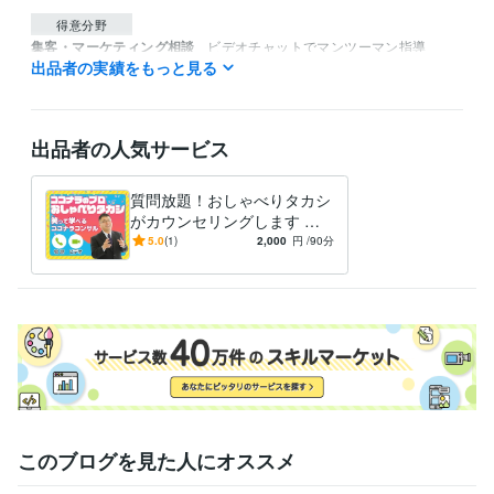
得意分野
集客・マーケティング相談
ビデオチャットでマンツーマン指導
出品者の実績をもっと見る
ココナラ運営
語学力
英語
ビジネスレベル
出品者の人気サービス
質問放題！おしゃべりタカシ
がカウンセリングします コ
コナラ相談に最適！2,000円
5.0
(1)
2,000
円
/90分
で90分無制限ビデオチャット
このブログを見た人にオススメ