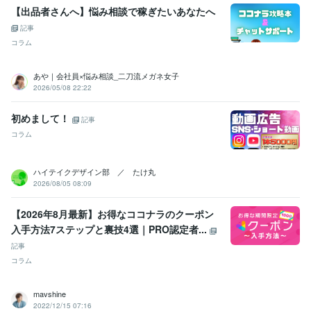
【出品者さんへ】悩み相談で稼ぎたいあなたへ
記事
コラム
あや｜会社員×悩み相談_二刀流メガネ女子
2026/05/08 22:22
初めまして！
記事
コラム
ハイテイクデザイン部 ／ たけ丸
2026/08/05 08:09
【2026年8月最新】お得なココナラのクーポン
入手方法7ステップと裏技4選｜PRO認定者...
記事
コラム
mavshine
2022/12/15 07:16