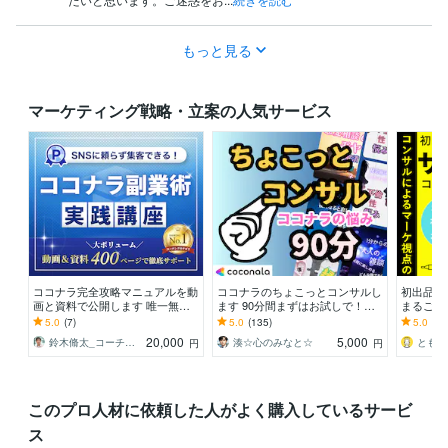
もっと見る
マーケティング戦略・立案の人気サービス
ココナラ完全攻略マニュアルを動
ココナラのちょこっとコンサルし
初出品応
画と資料で公開します 唯一無二
ます 90分間まずはお試しで！コ
まるごと
の強みを商品化！最短で収益を上
コナラについてのご相談ならコ
応！画像
5.0
(7)
5.0
(135)
5.0
(64
げる方法
コ！
付！
20,000
5,000
鈴木脩太_コーチング＆集客コンサルタント
湊☆心のみなと☆
ともづ
円
円
このプロ人材に依頼した人がよく購入しているサービ
ス