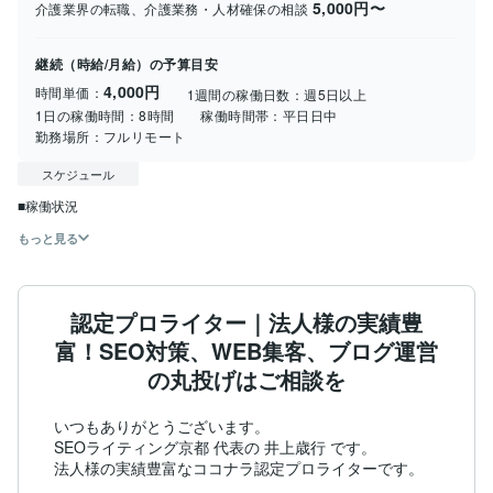
5,000円〜
介護業界の転職、介護業務・人材確保の相談
継続（時給/月給）の予算目安
4,000円
時間単価：
1週間の稼働日数：
週5日以上
1日の稼働時間：
8時間
稼働時間帯：
平日日中
勤務場所：
フルリモート
スケジュール
■稼働状況
もっと見る
認定プロライター｜法人様の実績豊
富！SEO対策、WEB集客、ブログ運営
の丸投げはご相談を
いつもありがとうございます。

SEOライティング京都 代表の 井上歳行 です。

法人様の実績豊富なココナラ認定プロライターです。
