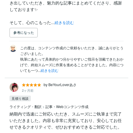
き出していただき、魅力的な記事にまとめてくださり、感謝
しております✨

そして、心のこもった...
続きを読む
参考になった
この度は、コンテンツ作成のご依頼をいただき、誠にありがとう
ございました。

執筆にあたって具体的かつ分かりやすいご指示を頂戴できたおか
げで、終始スムーズに作業を進めることができました。内容につ
いても一つ...
続きを読む
by BeYourLoverあさ
2ヶ月前
見積り相談
ライティング・翻訳
>
記事・Webコンテンツ作成
納期内で迅速にご対応いただき、スムーズにご執筆まで完了
いただきました。内容も非常に充実しており、安心してお任