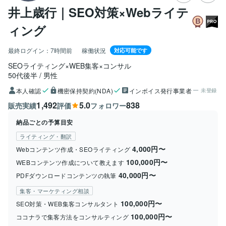
井上歳行｜SEO対策×Webライテ
ィング
最終ログイン：
7時間前
稼働状況
対応可能です
SEOライティング×WEB集客×コンサル
50代後半
男性
本人確認
機密保持契約(NDA)
インボイス発行事業者
未登録
1,492
5.0
838
販売実績
評価
フォロワー
納品ごとの予算目安
ライティング・翻訳
4,000円〜
Webコンテンツ作成・SEOライティング
100,000円〜
WEBコンテンツ作成について教えます
40,000円〜
PDFダウンロードコンテンツの執筆
集客・マーケティング相談
100,000円〜
SEO対策・WEB集客コンサルタント
100,000円〜
ココナラで集客方法をコンサルティング