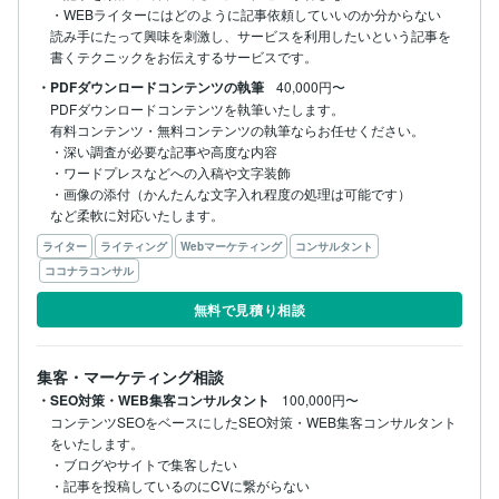
・WEBライターにはどのように記事依頼していいのか分からない

読み手にたって興味を刺激し、サービスを利用したいという記事を
書くテクニックをお伝えするサービスです。
・PDFダウンロードコンテンツの執筆
40,000円〜
PDFダウンロードコンテンツを執筆いたします。

有料コンテンツ・無料コンテンツの執筆ならお任せください。

・深い調査が必要な記事や高度な内容

・ワードプレスなどへの入稿や文字装飾

・画像の添付（かんたんな文字入れ程度の処理は可能です）

など柔軟に対応いたします。
ライター
ライティング
Webマーケティング
コンサルタント
ココナラコンサル
無料で見積り相談
集客・マーケティング相談
・SEO対策・WEB集客コンサルタント
100,000円〜
コンテンツSEOをベースにしたSEO対策・WEB集客コンサルタント
をいたします。

・ブログやサイトで集客したい

・記事を投稿しているのにCVに繋がらない
