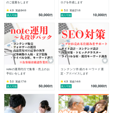
のご提案をします
ログを作成します
　■■今までの実績■■

・累計販売数1,400件突破

4.9
64
5.0
21
実績
件
実績
件
50,000
10,000
・累計売上2,500万円突破

円
円
購入可能
購入可能
・顧客満足度5.0

・プラチナランク獲得

・文章・記事の作成：第1位獲得

・ライティング・ネーミング部門：第1位獲得

　※2020年12月21日〜12月29日／4626人中

・「第28回新風舎出版賞ノンフィクション部門」優秀
賞受賞。

　■■現在までの主な執筆ジャンル■■

○医療・介護・健康分野

noteの運用代行で集客・売上のお
コンテンツ作成のキーワード選
医療関係、訪問診療、訪問歯科、整体、鍼灸、整骨、マ
手伝いをします
定・アドバイスします
ッサージ、柔道整復師、介護保険、福祉関係、老人ホー
5.0
17
4.9
14
実績
件
実績
件
ム、処方薬、市販薬、サプリメント、漢方薬、育毛関係
50,000
100,000
円
円
購入可能
購入可能
(男女)、ストレス、栄養、病気全般、精神疾患、メンタ
ルヘルス、心理、脱毛、美容外科、美容整形、美容歯科

○住宅関係

新築、中古、リフォーム、リノベーション、外壁塗装、
住宅設備、内装、鍵、扉の交換、住宅改修、引越し、空