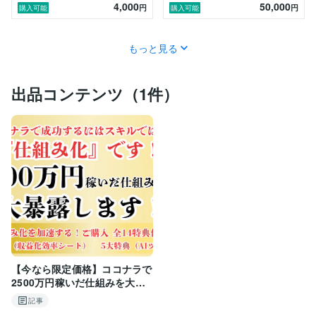
・コンテンツの内容やイメージ

4,000
50,000
円
円
購入可能
購入可能
・記事執筆であれば文字数の目安

・希望の納期

・画像などの提供（相談）

もっと見る
・ワードプレスの入稿・丸投げOK（相談）

※納品後、一定時間が経過すればこちらからクローズさ
出品コンテンツ（1件）
せていただきます。
【今なら限定価格】ココナラで
2500万円稼いだ仕組みを大暴
露！【ご購入9大特典+5大GPT
記事
s付き】