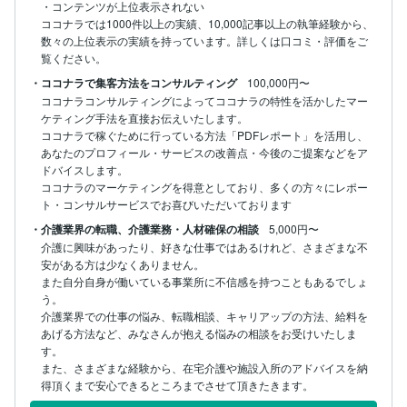
・コンテンツが上位表示されない

ココナラでは1000件以上の実績、10,000記事以上の執筆経験から、
数々の上位表示の実績を持っています。詳しくは口コミ・評価をご
覧ください。
・ココナラで集客方法をコンサルティング
100,000円〜
ココナラコンサルティングによってココナラの特性を活かしたマー
ケティング手法を直接お伝えいたします。

ココナラで稼ぐために行っている方法「PDFレポート」を活用し、
あなたのプロフィール・サービスの改善点・今後のご提案などをア
ドバイスします。

ココナラのマーケティングを得意としており、多くの方々にレポー
ト・コンサルサービスでお喜びいただいております
・介護業界の転職、介護業務・人材確保の相談
5,000円〜
介護に興味があったり、好きな仕事ではあるけれど、さまざまな不
安がある方は少なくありません。

また自分自身が働いている事業所に不信感を持つこともあるでしょ
う。

介護業界での仕事の悩み、転職相談、キャリアップの方法、給料を
あげる方法など、みなさんが抱える悩みの相談をお受けいたしま
す。

また、さまざまな経験から、在宅介護や施設入所のアドバイスを納
得頂くまで安心できるところまでさせて頂きたきます。