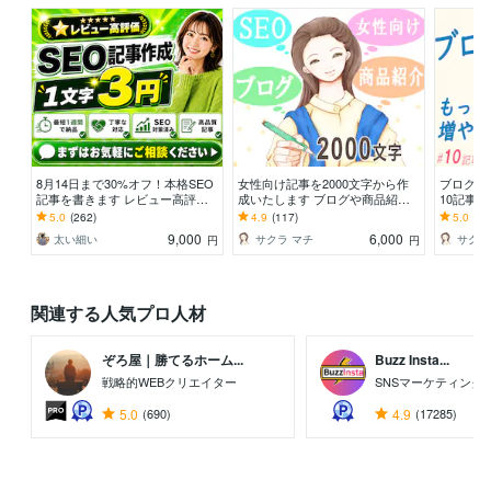
8月14日まで30%オフ！本格SEO
女性向け記事を2000文字から作
ブログ1
記事を書きます レビュー高評価5.
成いたします ブログや商品紹介
10記事
0！スピーディな納品！まとめ割
などの確かな長文が必要な方へ！
を1枚ず
5.0
(262)
4.9
(117)
5.0
(82
引あり！
9,000
6,000
太い細い
サクラ マチ
サクラ
円
円
関連する人気プロ人材
ぞろ屋｜勝てるホーム...
Buzz Insta...
戦略的WEBクリエイター
SNSマーケティング
5.0
(690)
4.9
(17285)