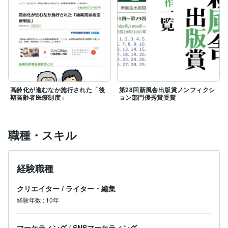
高齢化が進むなか施行された「後
第28回新風舎出版賞ノンフィクシ
期高齢者医療制度」
ョン部門優秀賞受賞
職種・スキル
経験職種
クリエイター
/
ライター・編集
経験年数
:
10年
マーケティング
/
SNSマーケティング