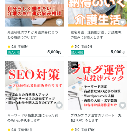
調機、オール電化、特殊清掃、遺品整理、生前整理、ウ
ォーターサーバー、給排水、ガス、火災保険、電気

○金融・ビジネス関係

経営、マーケティング、キャッシング、カードローン、
クレジットカード、仮想通貨、生命保険、不動産投資、
介護福祉のプロが介護業界にまつ
在宅介護、遠距離介護、介護離職
投資信託

わる相談にのります
の悩みにお答えします
5.0
5
5.0
5
実績
件
実績
件
○法律関係

5,000
5,000
円
円
購入可能
購入可能
離婚、慰謝料、成年後見人、飲食店許可、相続、助成
金、交通事故

○その他

アフィリエイト全般、副業、占い、カウンセリング、自
己啓発、婚活、節約、転職、探偵、ペット訪問火葬

　■■購入にあたってのお願い■■

サービスのご購入の際には、必ずお見積り・事前打ち合
わせが必要です。

キーワードや検索意図に沿った質
プロがブログ運営のサポート（丸
下記内容をお見積り・ダイレクトメッセージに入力下さ
の高い記事執筆します
投げOK）をします
るようお願いいたします。

5.0
464
5.0
176
実績
件
実績
件