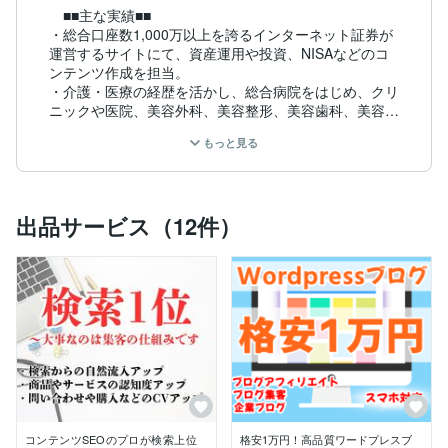
　■■主な実績■■

・総合口座数1,000万以上を誇るインターネット証券が
運営するサイトにて、資産運用や投資、NISAなどのコ
ンテンツ作成を担当。

・介護・医療の経歴を活かし、総合病院をはじめ、クリ
ニックや医院、美容外科、美容整形、美容歯科、美容
鍼、整体、訪問看護、老人ホームなどにおいて専門記事
もっと見る
を執筆。

・地元密着型の企業（外壁塗装・リフォーム・工務店・
ハウスクリーニングなど）が運営するブログにおいてS
EO記事を執筆し、都道府県単位での１位をはじめ検索
出品サービス（12件）
上位を獲得。

・弁護士・司法書士・行政書士などの士業の事務所が運
営するサイトにおいてSEOライティングを定期的に取
り組み、お問い合わせやCVの拡大を実現。

　■■特徴■■

・徹底したリサーチや経験をもとにしたライティング

・品質重視したコンテンツ作成

・女性ユーザー様からも共感を得るコンテンツだと好評
を頂いております

コンテンツSEOのプロが検索上位
格安1万円！高品質ワードプレスブ